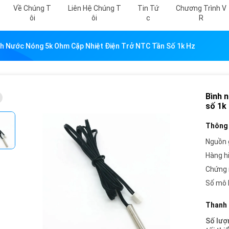
Về Chúng T
Liên Hệ Chúng T
Tin Tứ
Chương Trình V
Ôi
Ôi
C
R
nh Nước Nóng 5k Ohm Cặp Nhiệt Điện Trở NTC Tần Số 1k Hz
Bình 
số 1k
Thông 
Nguồn 
Hàng h
Chứng 
Số mô 
Thanh 
Số lượ