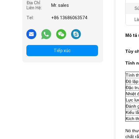
Địa Chỉ
Mr. sales
Liên Hệ:
Sứ
Tel:
+86 13686063574
Là
Mô tả
Tiếp xúc
Tùy c
Tính 
Tính t
Độ lặp 
Đặc tr
Nhiệt 
Lực lư
Đánh g
Kiểu l
Kích t
Nó thư
chất r