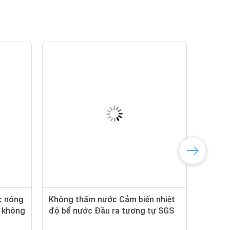
c nóng
Không thấm nước Cảm biến nhiệt
p không
độ bể nước Đầu ra tương tự SGS
Đã được phê duyệt