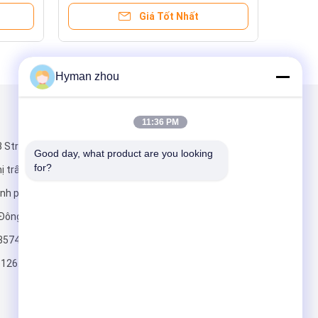
Giá Tốt Nhất
Hyman zhou
Gửi thư cho chúng tôi
11:36 PM
 Street,
Good day, what product are you looking 
for?
ị trấn
ành phố Đông
 Đông
3574
Gửi
126.com