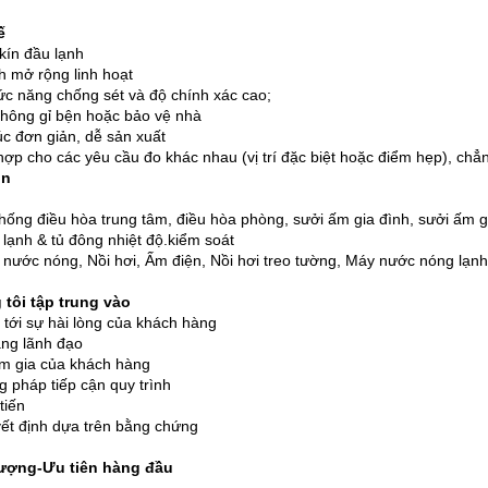
ế
kín đầu lạnh
ch mở rộng linh hoạt
ức năng chống sét và độ chính xác cao;
hông gỉ bện hoặc bảo vệ nhà
úc đơn giản, dễ sản xuất
hợp cho các yêu cầu đo khác nhau (vị trí đặc biệt hoặc điểm hẹp), chẳ
in
thống điều hòa trung tâm, điều hòa phòng, sưởi ấm gia đình, sưởi ấm gi
ủ lạnh & tủ đông nhiệt độ.kiểm soát
 nước nóng, Nồi hơi, Ấm điện, Nồi hơi treo tường, Máy nước nóng lạnh
tôi tập trung vào
tới sự hài lòng của khách hàng
ng lãnh đạo
m gia của khách hàng
 pháp tiếp cận quy trình
tiến
ết định dựa trên bằng chứng
lượng-Ưu tiên hàng đầu