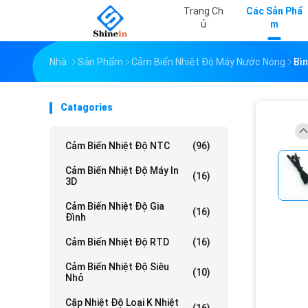
Trang Ch
Các Sản Phẩ
Ủ
M
Nhà
Sản Phẩm
Cảm Biến Nhiệt Độ Máy Nước Nóng
Bì
Catagories
Cảm Biến Nhiệt Độ NTC
(96)
Cảm Biến Nhiệt Độ Máy In
(16)
3D
Cảm Biến Nhiệt Độ Gia
(16)
Đình
Cảm Biến Nhiệt Độ RTD
(16)
Cảm Biến Nhiệt Độ Siêu
(10)
Nhỏ
Cặp Nhiệt Độ Loại K Nhiệt