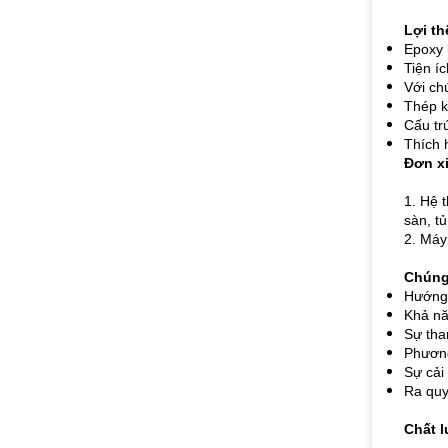
Lợi th
Epoxy 
Tiện í
Với ch
Thép k
Cấu tr
Thích 
Đơn x
1. Hệ 
sàn, t
2. Máy
Chúng 
Hướng 
Khả nă
Sự tha
Phương
Sự cải 
Ra quy
Chất 