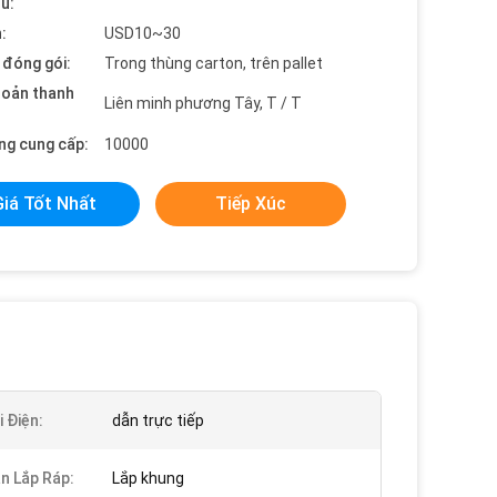
ểu:
:
USD10~30
t đóng gói:
Trong thùng carton, trên pallet
hoản thanh
Liên minh phương Tây, T / T
ng cung cấp:
10000
Giá Tốt Nhất
Tiếp Xúc
i Điện:
dẫn trực tiếp
n Lắp Ráp:
Lắp khung