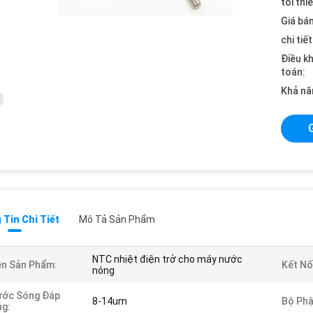
tối thi
Giá bán
chi tiế
Điều k
toán:
Khả nă
Tin Chi Tiết
Mô Tả Sản Phẩm
NTC nhiệt điện trở cho máy nước
n Sản Phẩm:
Kết Nố
nóng
ước Sóng Đáp
8-14um
Bộ Phậ
g: