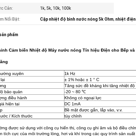
c Cản:
1k, 5k, 10k, 100k
m Nổi Bật:
Cặp nhiệt độ bình nước nóng 5k Ohm
,
nhiệt điệ
 sản phẩm
hỉnh Cảm biến Nhiệt độ Máy nước nóng Tín hiệu Điện cho Bếp và
năng
hường xuyên
1k Hz
lại
± 1% hoặc ± 1 ° C
ưng
Tăng sức đề kháng khi tăng nhiệt độ
độ bảo quản
-20 ~ 80 ℃
ợng điều hành
Không có ngoại lực
iá hiện tại
DC 1mA
ắp
Bề mặt được gắn, lắp vào, v.v.
hước / Kích thước
tùy chỉnh
ờng được sử dụng với công cụ hiển thị, công cụ ghi âm và bộ điều chỉnh
ắn tích cực của môi trường lỏng, hơi và khí trong các quy trình sản xu