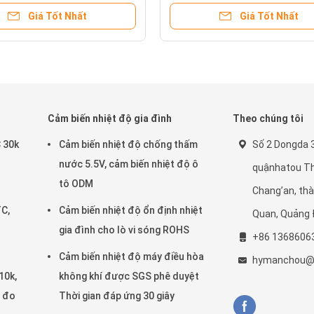
Giá Tốt Nhất
Giá Tốt Nhất
Cảm biến nhiệt độ gia đình
Theo chúng tôi
 30k
Cảm biến nhiệt độ chống thấm
Số 2 Dongda 3
ò
nước 5.5V, cảm biến nhiệt độ ô
quậnhatou Th
tô ODM
Chang’an, th
TC,
Cảm biến nhiệt độ ổn định nhiệt
Quan, Quảng
gia đình cho lò vi sóng ROHS
+86 1368606
Cảm biến nhiệt độ máy điều hòa
hymanchou@
10k,
không khí được SGS phê duyệt
ể đo
Thời gian đáp ứng 30 giây