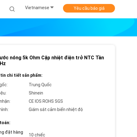
Vietnamese
Yêu cầu báo giá
nước nóng 5k Ohm Cặp nhiệt điện trở NTC Tần
 Hz
tin chi tiết sản phẩm:
gốc:
Trung Quốc
iệu:
Shinein
nhận:
CE IOS ROHS SGS
hình:
Giám sát cảm biến nhiệt độ
toán:
ng đặt hàng
10 chiếc