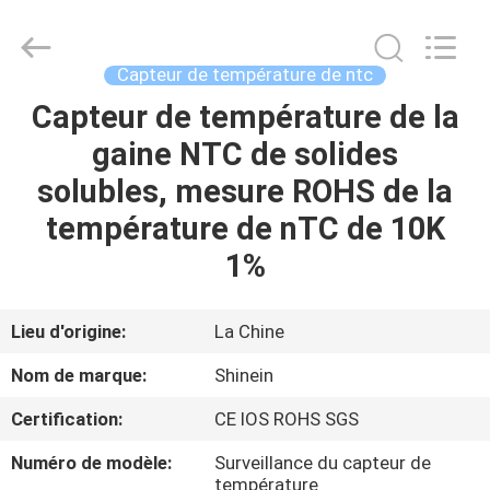
2026
Dongguan
Shinein
Electornics
Technology
Capteur de température de ntc
Co.,Ltd.
All
Rights
Capteur de température de la
MAISON
Reserved.
gaine NTC de solides
PRODUITS
solubles, mesure ROHS de la
température de nTC de 10K
AU
1%
SUJET
DE
Lieu d'origine:
La Chine
NOUS
Nom de marque:
Shinein
Certification:
CE IOS ROHS SGS
VISITE
Numéro de modèle:
Surveillance du capteur de
D'USINE
température