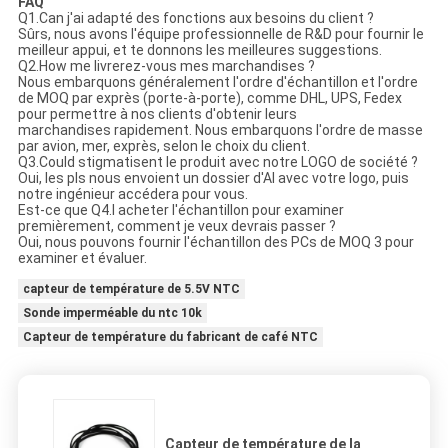
FAQ
Q1.Can j'ai adapté des fonctions aux besoins du client ?
Sûrs, nous avons l'équipe professionnelle de R&D pour fournir le
meilleur appui, et te donnons les meilleures suggestions.
Q2.How me livrerez-vous mes marchandises ?
Nous embarquons généralement l'ordre d'échantillon et l'ordre
de MOQ par exprès (porte-à-porte), comme DHL, UPS, Fedex
pour permettre à nos clients d'obtenir leurs
marchandises rapidement. Nous embarquons l'ordre de masse
par avion, mer, exprès, selon le choix du client.
Q3.Could stigmatisent le produit avec notre LOGO de société ?
Oui, les pls nous envoient un dossier d'AI avec votre logo, puis
notre ingénieur accédera pour vous.
Est-ce que Q4.I acheter l'échantillon pour examiner
premièrement, comment je veux devrais passer ?
Oui, nous pouvons fournir l'échantillon des PCs de MOQ 3 pour
examiner et évaluer.
capteur de température de 5.5V NTC
Sonde imperméable du ntc 10k
Capteur de température du fabricant de café NTC
Capteur de température de la