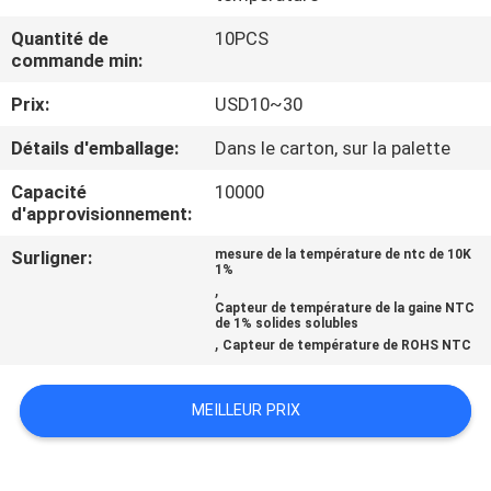
Quantité de
10PCS
CONTRÔLE
commande min:
DE
Prix:
USD10~30
QUALITÉ
Détails d'emballage:
Dans le carton, sur la palette
CONTACTEZ-
Capacité
10000
d'approvisionnement:
NOUS
Surligner:
mesure de la température de ntc de 10K
1%
,
NOUVELLES
Capteur de température de la gaine NTC
de 1% solides solubles
,
Capteur de température de ROHS NTC
DEMANDEZ
UNE
MEILLEUR PRIX
CITATION