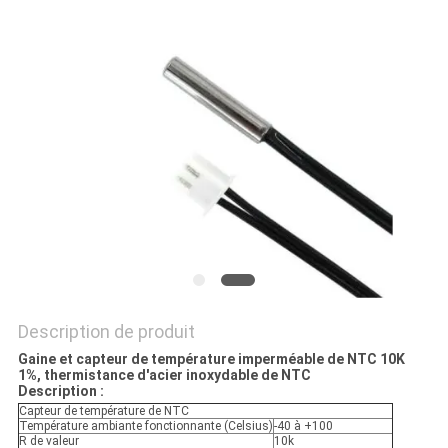
VR
SHOW
PLAN
DU
SITE
PRIVACY
POLICY
Description de produit
Gaine et capteur de température imperméable de NTC 10K
1%, thermistance d'acier inoxydable de NTC
Description :
Capteur de température de NTC
Température ambiante fonctionnante (Celsius)
-40 à +100
R de valeur
10k