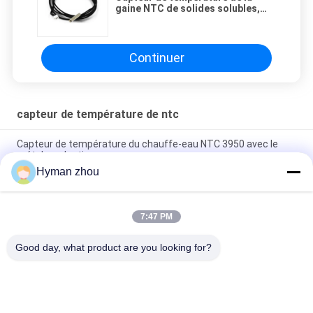
gaine NTC de solides solubles,
mesure ROHS de la température
de nTC de 10K 1%
Continuer
capteur de température de ntc
Capteur de température du chauffe-eau NTC 3950 avec le
métal en plastique
Hyman zhou
Température ambiante 3950 large du capteur de température
de thermistance de l'appareil de chauffage NTC à C.A. 10K 1%
7:47 PM
Capteur de température trifilaire de NTC, vis 10k en céramique
du terminal NTC 3950 en PVC
Good day, what product are you looking for?
Catégories populaires
Tous