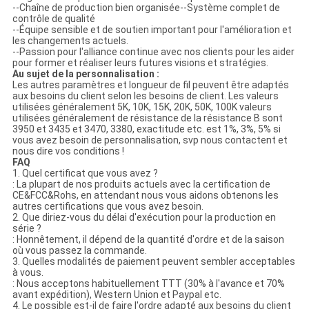
--Chaîne de production bien organisée--Système complet de
contrôle de qualité
--Équipe sensible et de soutien important pour l'amélioration et
les changements actuels.
--Passion pour l'alliance continue avec nos clients pour les aider
pour former et réaliser leurs futures visions et stratégies.
Au sujet de la personnalisation :
Les autres paramètres et longueur de fil peuvent être adaptés
aux besoins du client selon les besoins de client. Les valeurs
utilisées généralement 5K, 10K, 15K, 20K, 50K, 100K valeurs
utilisées généralement de résistance de la résistance B sont
3950 et 3435 et 3470, 3380, exactitude etc. est 1%, 3%, 5% si
vous avez besoin de personnalisation, svp nous contactent et
nous dire vos conditions !
FAQ
1. Quel certificat que vous avez ?
: La plupart de nos produits actuels avec la certification de
CE&FCC&Rohs, en attendant nous vous aidons obtenons les
autres certifications que vous avez besoin.
2. Que diriez-vous du délai d'exécution pour la production en
série ?
: Honnêtement, il dépend de la quantité d'ordre et de la saison
où vous passez la commande.
3. Quelles modalités de paiement peuvent sembler acceptables
à vous.
: Nous acceptons habituellement TTT (30% à l'avance et 70%
avant expédition), Western Union et Paypal etc.
4. Le possible est-il de faire l'ordre adapté aux besoins du client