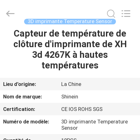
2026
Dongguan
Shinein
Electornics
Technology
3D imprimante Temperature Sensor
Co.,Ltd.
All
Rights
Capteur de température de
MAISON
Reserved.
clôture d'imprimante de XH
PRODUITS
3d 4267K à hautes
températures
AU
SUJET
Lieu d'origine:
La Chine
DE
Nom de marque:
Shinein
NOUS
Certification:
CE IOS ROHS SGS
Numéro de modèle:
3D imprimante Temperature
VISITE
Sensor
D'USINE