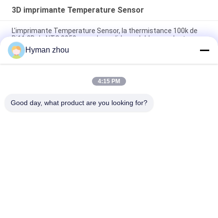
3D imprimante Temperature Sensor
L'imprimante Temperature Sensor, la thermistance 100k de
Rj11 3D de NTC 3950 avec des solides solubles sondent
Hyman zhou
capteur de température de thermistance de 100k NTC 3950
de grande précision avec le câble de bande
4:15 PM
3D imprimante analogue Temperature Sensor 3270K avec la
protection de la sonde IP68
Good day, what product are you looking for?
Catégories populaires
Tous
Capteur De 
3D Imprimante 
Température De Ntc
Temperature Sensor
Capteur De 
Capteur De 
Température De 
Température De RDT
Ménage
Capteur Micro De 
Capteur De 
Temp
Température Fileté