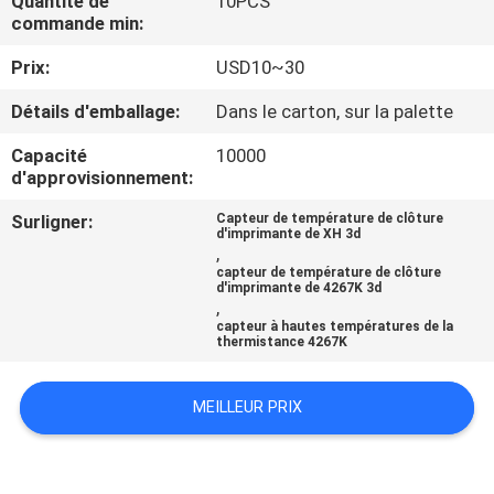
Quantité de
10PCS
commande min:
CONTRÔLE
Prix:
USD10~30
DE
Détails d'emballage:
Dans le carton, sur la palette
QUALITÉ
Capacité
10000
d'approvisionnement:
CONTACTEZ-
Surligner:
Capteur de température de clôture
NOUS
d'imprimante de XH 3d
,
capteur de température de clôture
d'imprimante de 4267K 3d
NOUVELLES
,
capteur à hautes températures de la
thermistance 4267K
DEMANDEZ
UNE
MEILLEUR PRIX
CITATION