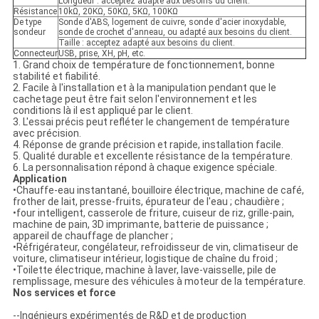
Longueur : acceptez adapté aux besoins du client.
Résistance
10kΩ, 20KΩ, 50KΩ, 5KΩ, 100KΩ
De type
Sonde d'ABS, logement de cuivre, sonde d'acier inoxydable,
sondeur
sonde de crochet d'anneau, ou adapté aux besoins du client.
Taille : acceptez adapté aux besoins du client.
Connecteur
USB, prise, XH, pH, etc.
1. Grand choix de température de fonctionnement, bonne
stabilité et fiabilité.
2. Facile à l'installation et à la manipulation pendant que le
cachetage peut être fait selon l'environnement et les
conditions là il est appliqué par le client.
3. L'essai précis peut refléter le changement de température
avec précision.
4. Réponse de grande précision et rapide, installation facile.
5. Qualité durable et excellente résistance de la température.
6. La personnalisation répond à chaque exigence spéciale.
Application
•Chauffe-eau instantané, bouilloire électrique, machine de café,
frother de lait, presse-fruits, épurateur de l'eau ; chaudière ;
•four intelligent, casserole de friture, cuiseur de riz, grille-pain,
machine de pain, 3D imprimante, batterie de puissance ;
appareil de chauffage de plancher ;
•Réfrigérateur, congélateur, refroidisseur de vin, climatiseur de
voiture, climatiseur intérieur, logistique de chaîne du froid ;
•Toilette électrique, machine à laver, lave-vaisselle, pile de
remplissage, mesure des véhicules à moteur de la température.
Nos services et force
--Ingénieurs expérimentés de R&D et de production