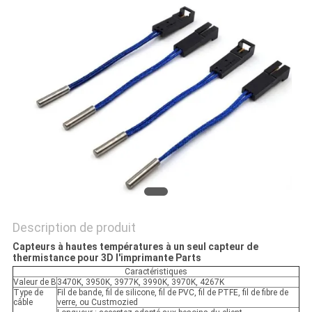
VR
SHOW
PLAN
DU
SITE
PRIVACY
POLICY
Description de produit
Capteurs à hautes températures à un seul capteur de
thermistance pour 3D l'imprimante Parts
Caractéristiques
Valeur de B
3470K, 3950K, 3977K, 3990K, 3970K, 4267K
Type de
Fil de bande, fil de silicone, fil de PVC, fil de PTFE, fil de fibre de
câble
verre, ou Custmozied