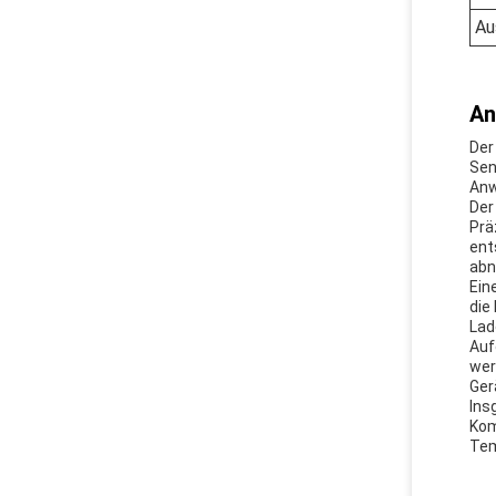
Au
An
Der
Sen
Anw
Der
Prä
ent
abn
Ein
die
Lad
Auf
wer
Ger
Ins
Kom
Tem