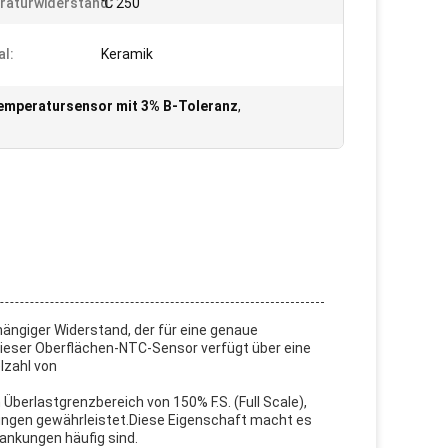
raturwiderstand:
℃ 250
al:
Keramik
mperatursensor mit 3% B-Toleranz
,
ängiger Widerstand, der für eine genaue
eser Oberflächen-NTC-Sensor verfügt über eine
lzahl von
berlastgrenzbereich von 150% F.S. (Full Scale),
ungen gewährleistet.Diese Eigenschaft macht es
ankungen häufig sind.