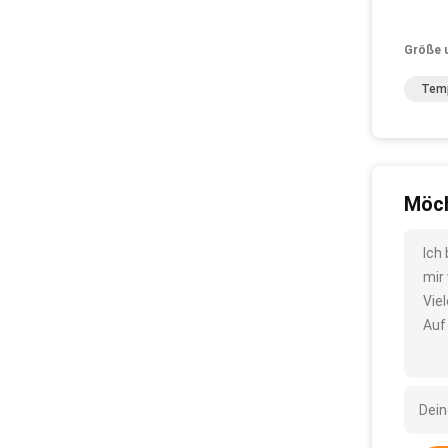
Größe 
Temp
Möch
Ich
mir
Vie
Auf