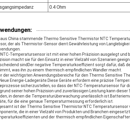
sgangsimpedanz
0.4 Ohm
wendungen:
 aus China stammende Thermo Sensitive Thermistor NTC Temperaturs
sor, der als Thermistor-Sensor dient.Gewährleistung von Langlebigkei
endungen.
 NTC-Temperatursensor ist mit einer hohen Präzision ausgelegt und b
zision macht sie für den Einsatz in einer Vielzahl von Szenarien ge
scheidend sindDer negative Temperaturkoeffizient sorgt dafür, daß 
immt, was ihn zu einem thermisch empfindlichen Wandler macht.
er der wichtigsten Anwendungsbereiche für den Thermo Sensitive Th
 Neue Energie-Ladegeräte.Diese Geräte erfordern eine präzise Temper
eprozesse sicherzustellen, so dass der NTC-Temperatursensor für d
grund seiner hohen Präzision und zuverlässigen Leistung kann dieser
den, in denen die Temperaturüberwachung unerlässlich ist.Batteri
äte, für die eine genaue Temperaturmessung erforderlich ist.
gesamt ist der Thermo Sensitive Thermistor NTC Temperatursensor von
ponente, die in einer Vielzahl von Produkten und Branchen eingesetz
peraturkoeffizienten und der thermisch empfindlichen Eigenschafte