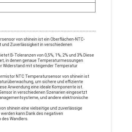
ensor von shinein ist ein Oberflächen-NTC-
t und Zuverlässigkeit in verschiedenen
ietet B-Toleranzen von 0,5%, 1%, 2% und 3%.Diese
eignet, in denen genaue Temperaturmessungen
der Widerstand mit steigender Temperatur
ermistor NTC Temperatursensor von shinein ist
aturüberwachung, um sichere und effiziente
iese Anwendung eine ideale Komponente ist.
 Sensor in verschiedenen Szenarien eingesetzt
emanagementsysteme, und andere elektronische
 shinein eine vielseitige und zuverlässige
t werden kann.Dank des negativen
n des Wandlers.