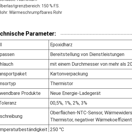
Überlastgrenzbereich: 150 % F.S.
Rohr: Wärmeschrumpfbares Rohr
chnische Parameter:
l
Epoxidharz
passen
Bereitstellung von Dienstleistungen
hlauch
mit einem Durchmesser von mehr als 
ansportpaket
Kartonverpackung
nsortyp
Thermistor
wendbare Produkte
Neue Energie-Ladegerät
Toleranz
00,5%, 1%, 2%, 3%
Oberflächen-NTC-Sensor, Wärmewiderst
schreibung
Thermistor, negativer Wärmekoeffizien
mperaturbeständigkeit
250 °C