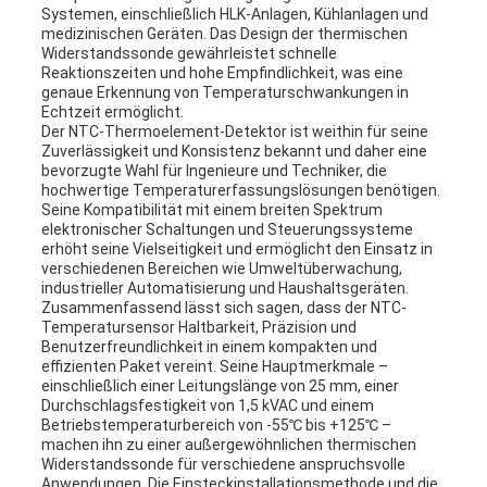
Systemen, einschließlich HLK-Anlagen, Kühlanlagen und
medizinischen Geräten. Das Design der thermischen
Widerstandssonde gewährleistet schnelle
Reaktionszeiten und hohe Empfindlichkeit, was eine
genaue Erkennung von Temperaturschwankungen in
Echtzeit ermöglicht.
Der NTC-Thermoelement-Detektor ist weithin für seine
Zuverlässigkeit und Konsistenz bekannt und daher eine
bevorzugte Wahl für Ingenieure und Techniker, die
hochwertige Temperaturerfassungslösungen benötigen.
Seine Kompatibilität mit einem breiten Spektrum
elektronischer Schaltungen und Steuerungssysteme
erhöht seine Vielseitigkeit und ermöglicht den Einsatz in
verschiedenen Bereichen wie Umweltüberwachung,
industrieller Automatisierung und Haushaltsgeräten.
Zusammenfassend lässt sich sagen, dass der NTC-
Temperatursensor Haltbarkeit, Präzision und
Benutzerfreundlichkeit in einem kompakten und
effizienten Paket vereint. Seine Hauptmerkmale –
einschließlich einer Leitungslänge von 25 mm, einer
Durchschlagsfestigkeit von 1,5 kVAC und einem
Betriebstemperaturbereich von -55℃ bis +125℃ –
machen ihn zu einer außergewöhnlichen thermischen
Widerstandssonde für verschiedene anspruchsvolle
Anwendungen. Die Einsteckinstallationsmethode und die