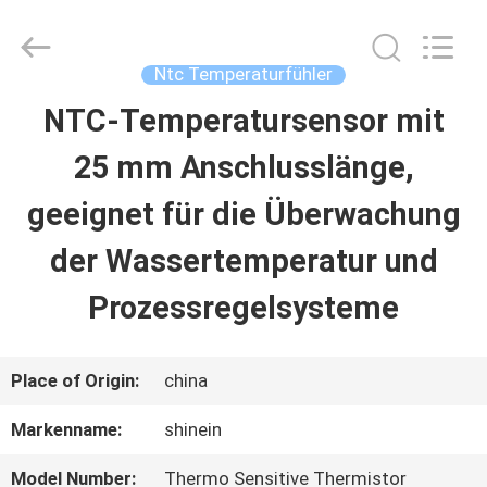
Dongguan
Shinein
Electornics
Technology
Ntc Temperaturfühler
Co.,Ltd.
All
NTC-Temperatursensor mit
HAUS
Rights
Reserved.
25 mm Anschlusslänge,
PRODUKTE
geeignet für die Überwachung
der Wassertemperatur und
ÜBER
Prozessregelsysteme
UNS
Place of Origin:
china
FABRIK-
Markenname:
shinein
AUSFLUG
Model Number:
Thermo Sensitive Thermistor