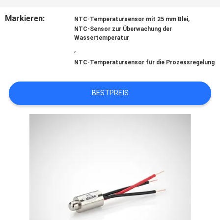
QUALITÄTSKONTROLLE
Markieren:
,
NTC-Temperatursensor mit 25 mm Blei
NTC-Sensor zur Überwachung der
Wassertemperatur
,
TRETEN
NTC-Temperatursensor für die Prozessregelung
SIE
BESTPREIS
MIT
UNS
IN
VERBINDUNG
NACHRICHTEN