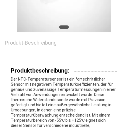
FORDERN
SIE EIN
ZITAT
Produkt-Beschreibung
VR
SHOW
Produktbeschreibung:
Der NTC-Temperatursensor ist ein fortschrittlicher
SITEMAP
Sensor mit negativem Temperaturkoeffizienten, der für
genaue und zuverlässige Temperaturmessungen in einer
Vielzahl von Anwendungen entwickelt wurde. Diese
thermische Widerstandssonde wurde mit Präzision
PRIVACY
gefertigt und bietet eine außergewöhnliche Leistung in
Umgebungen, in denen eine präzise
Temperaturüberwachung entscheidend ist. Mit einem
POLICY
Temperaturbereich von -55℃ bis +125℃ eignet sich
dieser Sensor für verschiedene industrielle,