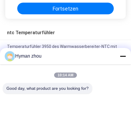
Prozessregelsysteme
Fortsetzen
ntc Temperaturfühler
Temperaturfühler 3950 des Warmwasserbereiter-NTC mit
Plastikmetall
Hyman zhou
Des Wechselstrom-Heizungs-NTC breite 3950
Temperaturspanne Thermistor-Temperaturfühler-10K 1%
10:14 AM
Drei Temperaturfühler des Draht-NTC, keramische Schraube
Good day, what product are you looking for?
10k des Anschlusses NTC 3950 in PVC
Beliebte Kategorien
Alle
Ntc 
3D Drucker 