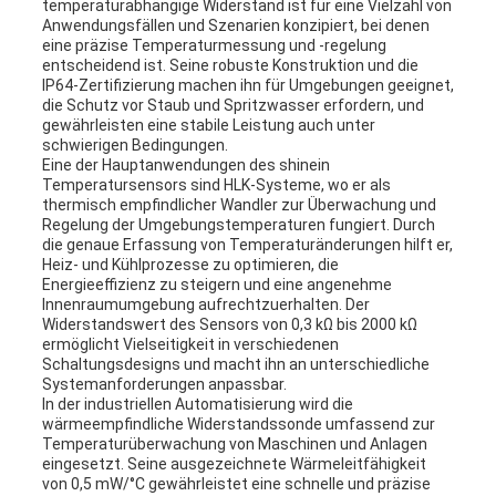
temperaturabhängige Widerstand ist für eine Vielzahl von
Anwendungsfällen und Szenarien konzipiert, bei denen
eine präzise Temperaturmessung und -regelung
entscheidend ist. Seine robuste Konstruktion und die
IP64-Zertifizierung machen ihn für Umgebungen geeignet,
die Schutz vor Staub und Spritzwasser erfordern, und
gewährleisten eine stabile Leistung auch unter
schwierigen Bedingungen.
Eine der Hauptanwendungen des shinein
Temperatursensors sind HLK-Systeme, wo er als
thermisch empfindlicher Wandler zur Überwachung und
Regelung der Umgebungstemperaturen fungiert. Durch
die genaue Erfassung von Temperaturänderungen hilft er,
Heiz- und Kühlprozesse zu optimieren, die
Energieeffizienz zu steigern und eine angenehme
Innenraumumgebung aufrechtzuerhalten. Der
Widerstandswert des Sensors von 0,3 kΩ bis 2000 kΩ
ermöglicht Vielseitigkeit in verschiedenen
Schaltungsdesigns und macht ihn an unterschiedliche
Systemanforderungen anpassbar.
In der industriellen Automatisierung wird die
wärmeempfindliche Widerstandssonde umfassend zur
Temperaturüberwachung von Maschinen und Anlagen
eingesetzt. Seine ausgezeichnete Wärmeleitfähigkeit
von 0,5 mW/°C gewährleistet eine schnelle und präzise