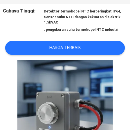
KONTROL
Cahaya Tinggi:
,
Detektor termokopel NTC berperingkat IP64
Sensor suhu NTC dengan kekuatan dielektrik
KUALITAS
1.5kVAC
,
pengukuran suhu termokopel NTC industri
HUBUNGI
HARGA TERBAIK
KAMI
BERITA
PERMINTAAN
PENAWARAN