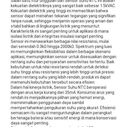
Salah satu fitur unggulan dari Sensor Suhu NTC ini adalah
kekuatan dielektriknya yang sangat baik sebesar 1.5kVAC.
Kekuatan dielektrik yang tinggi ini memastikan bahwa
sensor dapat menahan tekanan tegangan yang signifikan
tanpa rusak, sehingga menjamin operasi yang aman dan
stabil bahkan di lingkungan listrik yang menuntut.
Karakteristik ini sangat penting untuk aplikasi di mana
isolasi listrik dan integritas insulasi sangat penting.
Sensor ini menawarkan berbagai nilai resistansi, mulai
dari serendah 0.3kΩ hingga 2000kΩ. Spektrum yang luas
ini memungkinkan fleksibilitas dalam berbagai skenario
aplikasi, memungkinkan sensor untuk disesuaikan dengan
rentang suhu dan persyaratan sensitivitas tertentu. Baik
kebutuhan untuk nilai resistansi rendah untuk deteksi
suhu tinggi atau resistansi yang lebih tinggi untuk presisi
dalam rentang suhu yang lebih rendah, produk ini dapat
memenuhi kebutuhan tersebut secara efisien.
Dalam hal kinerja listrik, Sensor Suhu NTC beroperasi
dengan arus kerja kurang dari 35mA. Konsumsi arus yang
rendah ini menjadikannya pilihan yang hemat energi,
meminimalkan penggunaan daya sambil
mempertahankan pengukuran suhu yang akurat. Efisiensi
semacam itu sangat menguntungkan dalam perangkat
bertenaga baterai atau sensitif energi di mana konservasi
daya sangat penting.