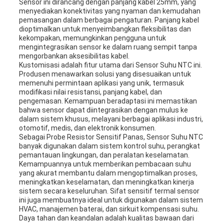
Sensor ini dirancang dengan panjang kabel 25mm, yang
menyediakan konektivitas yang nyaman dan kemudahan
pemasangan dalam berbagai pengaturan. Panjang kabel
dioptimalkan untuk menyeimbangkan fleksibilitas dan
kekompakan, memungkinkan pengguna untuk
mengintegrasikan sensor ke dalam ruang sempit tanpa
mengorbankan aksesibilitas kabel.
Kustomisasi adalah fitur utama dari Sensor Suhu NTC ini.
Produsen menawarkan solusi yang disesuaikan untuk
memenuhi permintaan aplikasi yang unik, termasuk
modifikasi nilai resistansi, panjang kabel, dan
pengemasan. Kemampuan beradaptasi ini memastikan
bahwa sensor dapat diintegrasikan dengan mulus ke
dalam sistem khusus, melayani berbagai aplikasi industri,
otomotif, medis, dan elektronik konsumen.
Sebagai Probe Resistor Sensitif Panas, Sensor Suhu NTC
banyak digunakan dalam sistem kontrol suhu, perangkat
pemantauan lingkungan, dan peralatan keselamatan.
Kemampuannya untuk memberikan pembacaan suhu
yang akurat membantu dalam mengoptimalkan proses,
meningkatkan keselamatan, dan meningkatkan kinerja
sistem secara keseluruhan. Sifat sensitif termal sensor
ini juga membuatnya ideal untuk digunakan dalam sistem
HVAC, manajemen baterai, dan sirkuit kompensasi suhu.
Daya tahan dan keandalan adalah kualitas bawaan dari