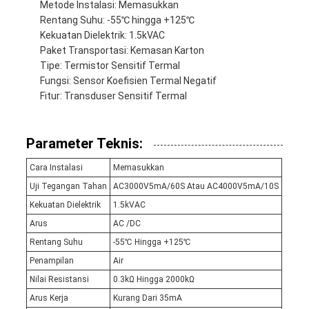
Metode Instalasi: Memasukkan
Rentang Suhu: -55℃ hingga +125℃
Kekuatan Dielektrik: 1.5kVAC
Paket Transportasi: Kemasan Karton
Tipe: Termistor Sensitif Termal
Fungsi: Sensor Koefisien Termal Negatif
Fitur: Transduser Sensitif Termal
Parameter Teknis:
Cara Instalasi
Memasukkan
Uji Tegangan Tahan
AC3000V5mA/60S Atau AC4000V5mA/10S
Kekuatan Dielektrik
1.5kVAC
Arus
AC /DC
Rentang Suhu
-55℃ Hingga +125℃
Penampilan
Air
Nilai Resistansi
0.3kΩ Hingga 2000kΩ
Arus Kerja
Kurang Dari 35mA