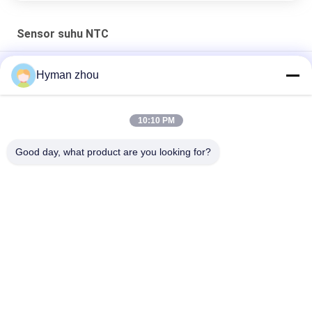
Sensor suhu NTC
Sensor Suhu NTC Pemanas Air 3950 Dengan Logam Plastik
Hyman zhou
AC Heater NTC Sensor Suhu Termistor 10K 1% 3950 Kisaran
Suhu Lebar
10:10 PM
Sensor Suhu NTC Tiga Kawat, terminal keramik NTC 3950 10k
Good day, what product are you looking for?
sekrup di pVC
Bad Request
Semua
Sensor Suhu 
Sensor Suhu NTC
Pencetak 3D
Sensor Suhu Rumah 
Sensor Suhu RTD
Tangga