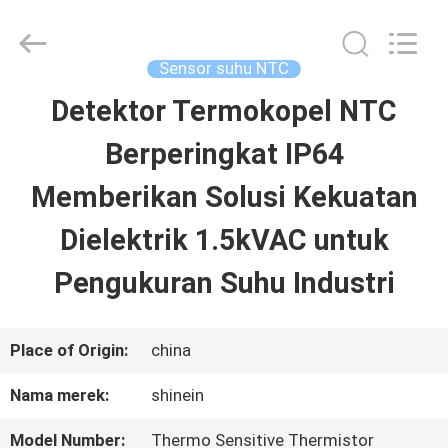
Dongguan
Shinein
Electornics
Technology
Sensor suhu NTC
Co.,Ltd.
All
Detektor Termokopel NTC
RUMAH
Rights
Reserved.
Berperingkat IP64
PRODUK
Memberikan Solusi Kekuatan
Dielektrik 1.5kVAC untuk
TENTANG
Pengukuran Suhu Industri
KAMI
Place of Origin:
china
TUR
Nama merek:
shinein
PABRIK
Model Number:
Thermo Sensitive Thermistor