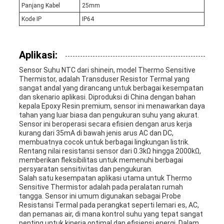
Panjang Kabel
25mm
Kode IP
IP64
Aplikasi:
Sensor Suhu NTC dari shinein, model Thermo Sensitive
Thermistor, adalah Transduser Resistor Termal yang
sangat andal yang dirancang untuk berbagai kesempatan
dan skenario aplikasi. Diproduksi di China dengan bahan
kepala Epoxy Resin premium, sensor ini menawarkan daya
tahan yang luar biasa dan pengukuran suhu yang akurat.
Sensor ini beroperasi secara efisien dengan arus kerja
kurang dari 35mA di bawah jenis arus AC dan DC,
membuatnya cocok untuk berbagai lingkungan listrik.
Rentang nilai resistansi sensor dari 0.3kΩ hingga 2000kΩ,
memberikan fleksibilitas untuk memenuhi berbagai
persyaratan sensitivitas dan pengukuran.
Salah satu kesempatan aplikasi utama untuk Thermo
Sensitive Thermistor adalah pada peralatan rumah
tangga. Sensor ini umum digunakan sebagai Probe
Resistansi Termal pada perangkat seperti lemari es, AC,
dan pemanas air, di mana kontrol suhu yang tepat sangat
penting untuk kinerja optimal dan efisiensi energi. Dalam