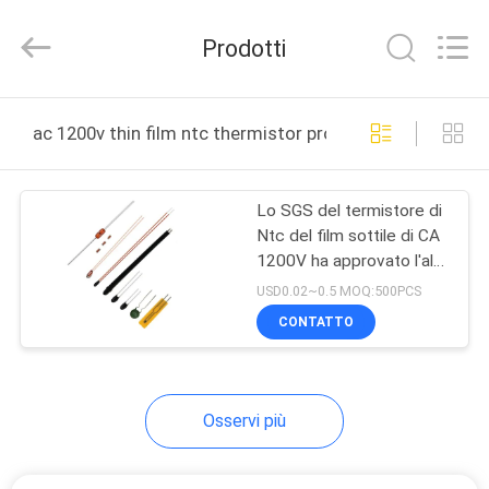
2026
Dongguan
Shinein
Prodotti
Electornics
Technology
Co.,Ltd.
All
Rights
CASA
Reserved.
ac 1200v thin film ntc thermistor produzione online
PRODOTTI
Lo SGS del termistore di
Ntc del film sottile di CA
CIRCA
1200V ha approvato l'alta
NOI
precisione di spessore di
USD0.02~0.5 MOQ:500PCS
0.55mm
CONTATTO
GIRO
DELLA
Osservi più
FABBRICA