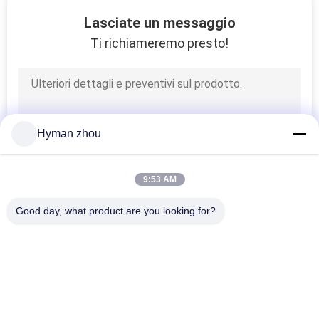
CONTROLLO
Lasciate un messaggio
DI
Ti richiameremo presto!
QUALITÀ
CONTATTICI
Hyman zhou
NOTIZIE
9:53 AM
RICHIEDA
Good day, what product are you looking for?
UNA
Categorie popolari
Tutti
CITAZIONE
Sensore Di 
3D Stampante 
VR
Temperatura Del Ntc
Temperature Sensor
SHOW