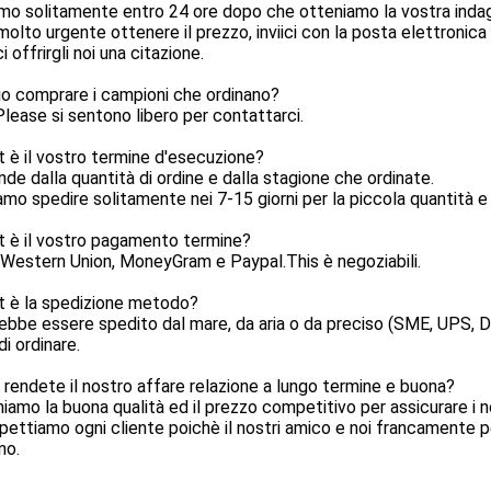
amo solitamente entro 24 ore dopo che otteniamo la vostra indagi
molto urgente ottenere il prezzo, inviici con la posta elettronica
i offrirgli noi una citazione.
io comprare i campioni che ordinano?
Please si sentono libero per contattarci.
 è il vostro termine d'esecuzione?
nde dalla quantità di ordine e dalla stagione che ordinate.
mo spedire solitamente nei 7-15 giorni per la piccola quantità e n
t è il vostro pagamento termine?
 Western Union, MoneyGram e Paypal.This è negoziabili.
t è la spedizione metodo?
ebbe essere spedito dal mare, da aria o da preciso (SME, UPS, 
di ordinare.
rendete il nostro affare relazione a lungo termine e buona?
niamo la buona qualità ed il prezzo competitivo per assicurare i no
spettiamo ogni cliente poichè il nostri amico e noi francamente pe
no.