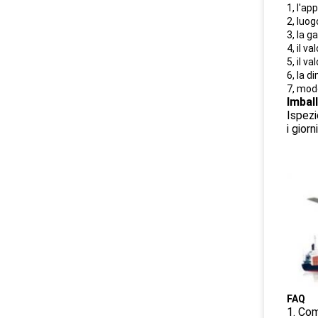
1, l'a
2, luog
3, la 
4, il 
5, il 
6, la 
7, mode
Imbal
Ispezi
i gior
FAQ
1. Com