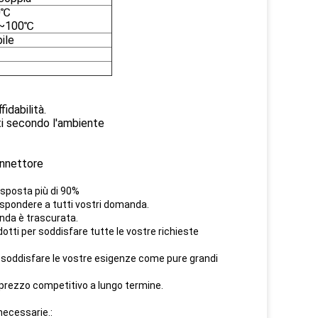
0℃
0~100℃
ile
idabilità.
tti secondo l'ambiente
connettore
isposta più di 90%
ispondere a tutti vostri domanda.
anda è trascurata.
otti per soddisfare tutte le vostre richieste
er soddisfare le vostre esigenze come pure grandi
l prezzo competitivo a lungo termine.
necessarie.: