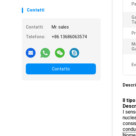
Pa
Contatti
Ga
T
Contatti:
Mr. sales
Pr
Telefono:
+86 13686063574
Ma
Gu
Ev
Contatto
Descri
Il tip
Descr
I sens
nuclea
consis
condut
Nome 