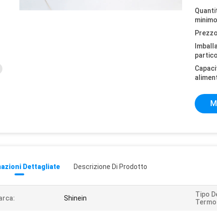
Quantit
minimo
Prezzo
Imball
partico
Capaci
alimen
M
azioni Dettagliate
Descrizione Di Prodotto
Tipo D
arca:
Shinein
Termo