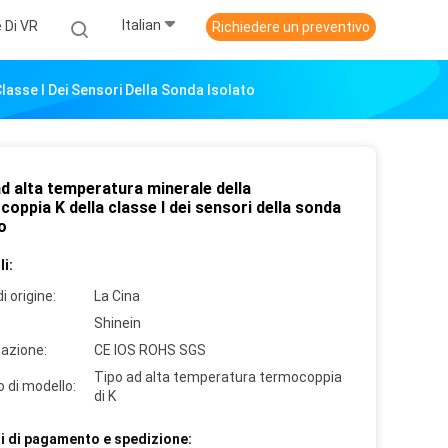
Italian
 Di VR
Richiedere un preventivo
lasse I Dei Sensori Della Sonda Isolato
d alta temperatura minerale della
oppia K della classe I dei sensori della sonda
o
i:
i origine:
La Cina
Shinein
cazione:
CE IOS ROHS SGS
Tipo ad alta temperatura termocoppia
 di modello:
di K
i di pagamento e spedizione: