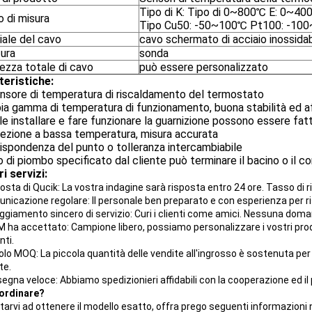
Tipo di K: Tipo di 0~800℃ E: 0~40
 di misura
Tipo Cu50: -50~100℃ Pt100: -10
iale del cavo
cavo schermato di acciaio inossidab
tura
sonda
ezza totale di cavo
può essere personalizzato
teristiche
:
sensore di temperatura di riscaldamento del termostato
ia gamma di temperatura di funzionamento, buona stabilità ed aff
ile installare e fare funzionare la guarnizione possono essere fa
rezione a bassa temperatura, misura accurata
rispondenza del punto o tolleranza intercambiabile
filo di piombo specificato dal cliente può terminare il bacino o il 
ri servizi:
osta di Qucik: La vostra indagine sarà risposta entro 24 ore. Tasso di r
unicazione regolare: Il personale ben preparato e con esperienza per r
eggiamento sincero di servizio: Curi i clienti come amici. Nessuna dom
EM ha accettato: Campione libero, possiamo personalizzare i vostri prod
nti.
colo MOQ: La piccola quantità delle vendite all'ingrosso è sostenuta p
te.
segna veloce: Abbiamo spedizionieri affidabili con la cooperazione ed i
ordinare?
utarvi ad ottenere il modello esatto, offra prego seguenti informazioni 