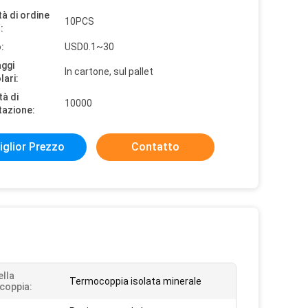
à di ordine
10PCS
:
:
USD0.1~30
aggi
In cartone, sul pallet
lari:
tà di
10000
tazione:
iglior Prezzo
Contatto
ella
Termocoppia isolata minerale
coppia: