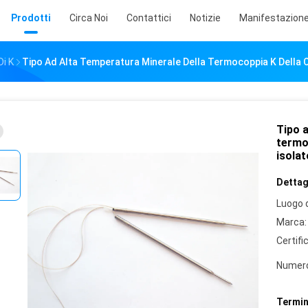
Prodotti
Circa Noi
Contattici
Notizie
Manifestazione
i K
Tipo Ad Alta Temperatura Minerale Della Termocoppia K Della C
Tipo a
termoc
isolat
Dettagl
Luogo d
Marca:
Certifi
Numero
Termin