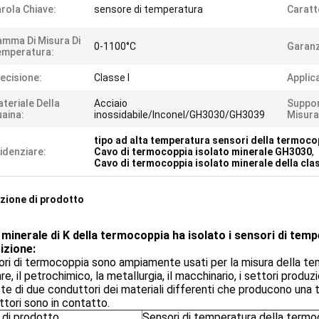
rola Chiave:
sensore di temperatura
Caratt
mma Di Misura Di
0-1100°C
Garanz
emperatura:
ecisione:
Classe I
Applic
teriale Della
Acciaio
Suppo
aina:
inossidabile/Inconel/GH3030/GH3039
Misura
tipo ad alta temperatura sensori della termoco
idenziare:
Cavo di termocoppia isolato minerale GH3030
,
Cavo di termocoppia isolato minerale della clas
zione di prodotto
o minerale di K della termocoppia ha isolato i sensori di tem
izione:
ori di termocoppia sono ampiamente usati per la misura della tem
re, il petrochimico, la metallurgia, il macchinario, i settori produ
te di due conduttori dei materiali differenti che producono una t
tori sono in contatto.
di prodotto
Sensori di temperatura della term