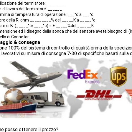
pplicazione del termistore: ________
o di lavoro del termistore: ______
gamma di temperatura di operazione: ___°c a ___°c
valore della R: ohm ±________% del _____K a _____°c
valore di B: (_____°c/____°c) = ± _____%del ______K
dimensione ed il disegno della sonda che del sensore avete bisogno di. 
llo di Connetor.
laggio & consegna
one 100% del sistema di controllo di qualità prima della spedizio
ni lavorativi su misura di consegna 7-30 di specifiche basati sulla 
e posso ottenere il prezzo?