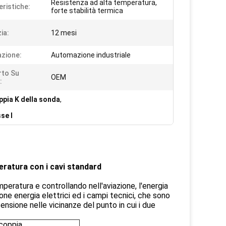
Resistenza ad alta temperatura,
eristiche:
forte stabilità termica
ia:
12 mesi
azione:
Automazione industriale
rto Su
OEM
:
ppia K della sonda
,
se I
peratura con i cavi standard
peratura e controllando nell'aviazione, l'energia
zione energia elettrici ed i campi tecnici, che sono
ensione nelle vicinanze del punto in cui i due
ocoppia