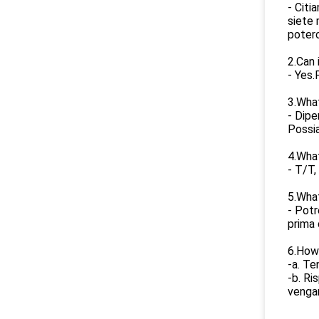
- Citi
siete 
poterc
2.Can 
- Yes.
3.What
- Dipe
Possia
4.Wha
- T/T,
5.Wha
- Potr
prima 
6.How 
-a. Te
-b. Ri
venga