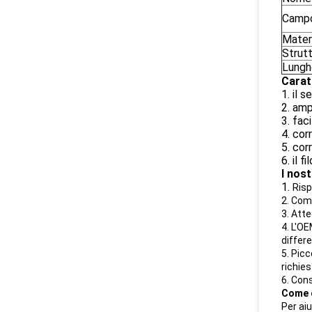
Campo
Mater
Strut
Lungh
Carat
1. il 
2. amp
3. fac
4. cor
5. cor
6. il 
I nost
1.
Risp
2. Com
3. Att
4. L'O
differe
5. Pic
richies
6. Con
Come 
Per ai