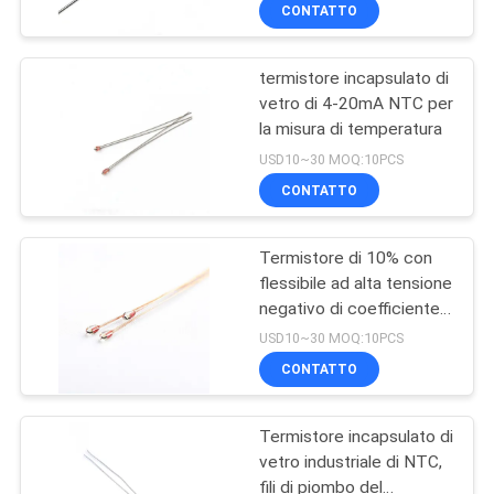
CONTROLLO
CONTATTO
DI
termistore incapsulato di
QUALITÀ
16
vetro di 4-20mA NTC per
la misura di temperatura
Sensore di
CONTATTICI
USD10~30 MOQ:10PCS
temperatura della
CONTATTO
famiglia
NOTIZIE
Termistore di 10% con
flessibile ad alta tensione
RICHIEDA
negativo di coefficiente
16
UNA
di temperatura
USD10~30 MOQ:10PCS
Sensore di
CITAZIONE
CONTATTO
temperatura di RTD
Termistore incapsulato di
VR
vetro industriale di NTC,
SHOW
fili di piombo del