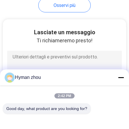
Osservi più
16
Tipo ad alta
Lasciate un messaggio
temperatura
Ti richiameremo presto!
termocoppia di K
22
Hyman zhou
Termistore a resina
2:42 PM
epossidica
Good day, what product are you looking for?
Categorie popolari
Tutti