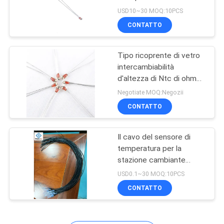
termistore 10k CCS del
USD10~30 MOQ:10PCS
nTC
MAPPA
CONTATTO
10
DEL
Micro sensore di
Tipo ricoprente di vetro
SITO
intercambiabilità
temperatura
d'altezza di Ntc di ohm
del termistore 3780k
PRIVACY
Negotiate MOQ:Negozii
CONTATTO
POLICY
Il cavo del sensore di
10
temperatura per la
Sensore di
stazione cambiante
sopra Tem protegge
USD0.1~30 MOQ:10PCS
temperatura infilato
CONTATTO