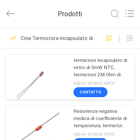
2026
Dongguan
Shinein
Prodotti
Electornics
Technology
Co.,Ltd.
All
Rights
CASA
106
Reserved.
Cina Termistore incapsulato di vetro di NTC
sensore di
PRODOTTI
temperatura del ntc
termistore incapsulato di
vetro di 5mW NTC,
CIRCA
termistore 2M Ohm di
NOI
precisione NTC
USD10~30 MOQ:10PCS
CONTATTO
16
GIRO
3D stampante
Resistenza negativa
DELLA
medica di coefficiente di
FABBRICA
Temperature Sensor
temperatura, termistore
100k del ntc 3950
USD10~30 MOQ:10PCS