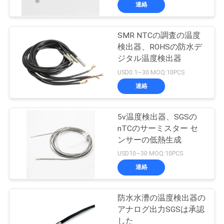
達
連絡
に
SMR NTCの調査の温度
つ
検出器、ROHSの防水デ
い
ジタル温度検出器
USD0.1~30 MOQ:10PCS
て
連絡
工
5v温度検出器、SGSの
nTCのサーミスター セ
場
ンサーの低熱生成
旅
USD10~30 MOQ:10PCS
連絡
行
防水水漕の温度検出器の
品
アナログ出力SGSは承認
した