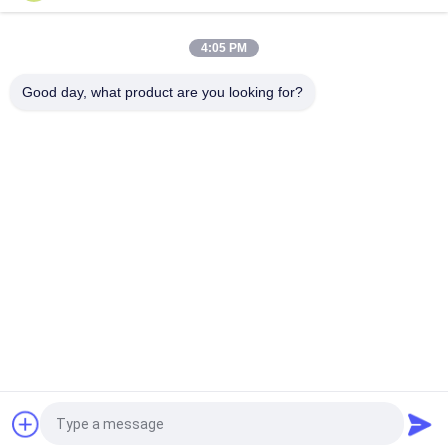
求
し
4:05 PM
な
Good day, what product are you looking for?
さ
人気カテゴリ
すべて
い
3Dプリンター温度検
Ntcの温度検出器
出器
VR
世帯の温度検出器
RTDの温度検出器
SHOW
マイクロ臨時雇用者
高温Kのタイプ熱電
地
センサー
対
図
エポキシのサーミス
通された温度検出器
ター
見積依頼
PRIVACY