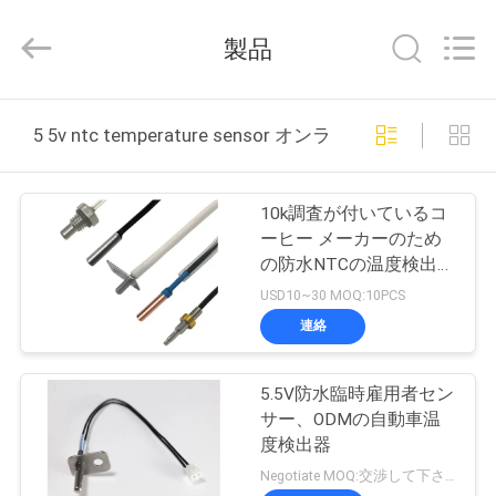
©
2021
-
製品
2026
Dongguan
Shinein
Electornics
Technology
家
Co.,Ltd.
5 5v ntc temperature sensor オンライン製造
All
Rights
Reserved.
プ
10k調査が付いているコ
ロ
ーヒー メーカーのため
の防水NTCの温度検出器
ダ
5.5V
USD10~30 MOQ:10PCS
ク
連絡
ト
5.5V防水臨時雇用者セン
サー、ODMの自動車温
私
度検出器
Negotiate MOQ:交渉して下さい