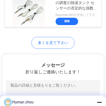
の調査の熱湯タンク セ
い
ンサーの否定的な係数
5%
Negotiate MOQ:交渉して下さい
連絡
ニ
ュ
ー
多くを見て下さい
ス
メッセージ
引
折り返しご連絡いたします！
用
を
要
Hyman zhou