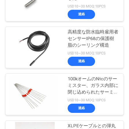
質
USD10~30 MOQ:10PCS
管
連絡
理
高精度な防水臨時雇用者
センサーIP68の保護樹
私
脂のシーリング構造
USD10~30 MOQ:10PCS
達
連絡
に
連
100kオームのNtcのサー
ミスター、ガラス内部に
絡
閉じ込められたサーミス
ターの反腐食物
USD10~30 MOQ:10PCS
し
連絡
な
さ
XLPEケーブルとの弾丸