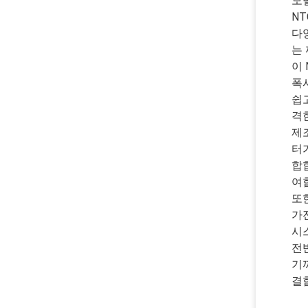
모델
N
다양
는
이
폭
쉽고
격
제
터
합
여
또
가
시
전
기
결