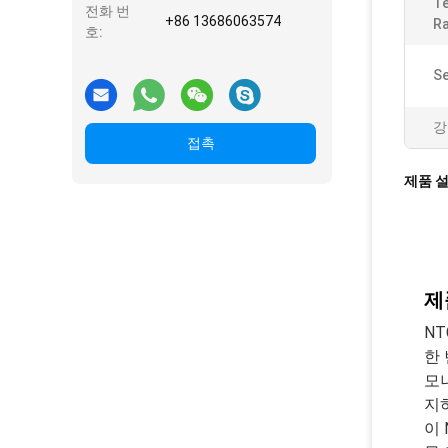
T
전화 번
+86 13686063574
Ra
호:
Se
강
접촉
제품 
제
N
한
모
지
이 