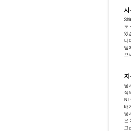
사
Sh
도
있
니
템
으
지
당
적
N
배
당
은
고