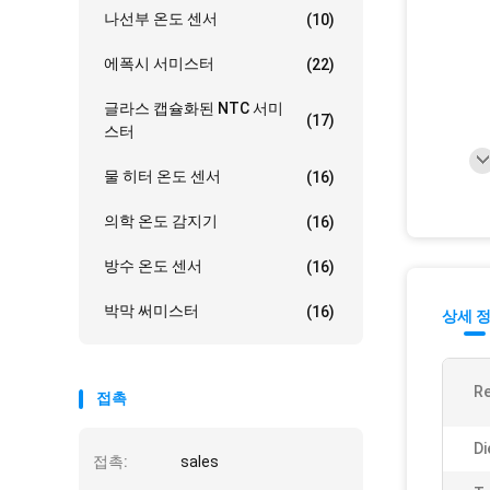
나선부 온도 센서
(10)
에폭시 서미스터
(22)
글라스 캡슐화된 NTC 서미
(17)
스터
물 히터 온도 센서
(16)
의학 온도 감지기
(16)
방수 온도 센서
(16)
박막 써미스터
(16)
상세 
Re
접촉
Di
접촉:
sales