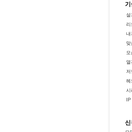
기
설
리
내
맞
모
열
저
헤
시
I
신