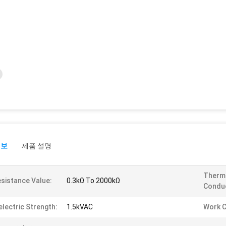
정보
제품 설명
Therm
sistance Value:
0.3kΩ To 2000kΩ
Conduc
electric Strength:
1.5kVAC
Work C