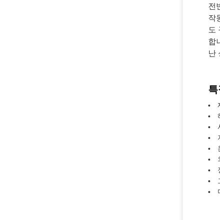
전
작동
도
합
난
특