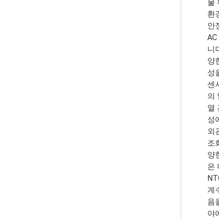
물
환
안
A
니
양
성
센
의
열
성
외
조
양
은
N
계
음
야