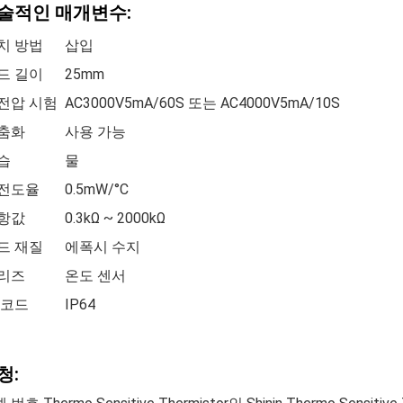
술적인 매개변수:
치 방법
삽입
드 길이
25mm
전압 시험
AC3000V5mA/60S 또는 AC4000V5mA/10S
춤화
사용 가능
습
물
전도율
0.5mW/°C
항값
0.3kΩ ~ 2000kΩ
드 재질
에폭시 수지
리즈
온도 센서
P 코드
IP64
청: