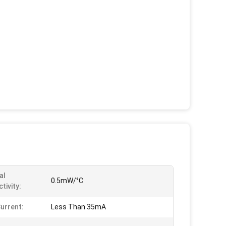
al
0.5mW/°C
tivity:
urrent:
Less Than 35mA