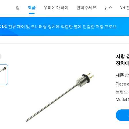
집
제품
우리에 대하여
연락주세요
뉴스
VR
kΩ AC DC 전류 제어 및 모니터링 장치에 적합한 열에 민감한 저항 프로브
저항 값
장치에
제품 상
Place o
브랜드 
Model 