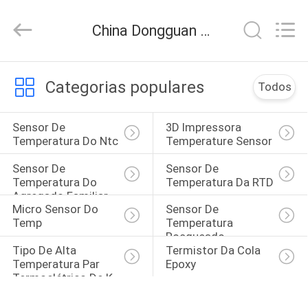
2026
Dongguan
Shinein
China Dongguan Shinein Electornics Technology Co.,Ltd notícias da empresa
Electornics
Technology
Co.,Ltd.
All
Rights
CASA
Reserved.
Categorias populares
Todos
PRODUTOS
Sensor De 
3D Impressora 
Temperatura Do Ntc
Temperature Sensor
SOBRE
Sensor De 
Sensor De 
NÓS
Temperatura Do 
Temperatura Da RTD
Agregado Familiar
Micro Sensor Do 
Sensor De 
Temp
Temperatura 
EXCURSÃO
Rosqueado
DA
Tipo De Alta 
Termistor Da Cola 
Temperatura Par 
Epoxy
FÁBRICA
Termoelétrico De K