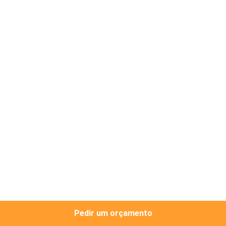
CONTROLE
DA
QUALIDADE
CONTACTE-
NOS
NOTÍCIA
PEÇA
UMAS
CITAÇÕES
Pedir um orçamento
VR