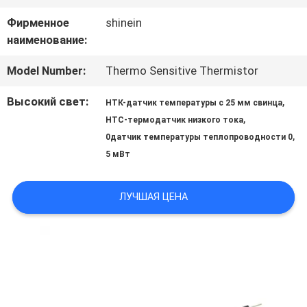
ПРОВЕРКА
Фирменное
shinein
наименование:
КАЧЕСТВА
Model Number:
Thermo Sensitive Thermistor
Высокий свет:
,
СВЯЖИТЕСЬ
НТК-датчик температуры с 25 мм свинца
,
НТС-термодатчик низкого тока
МЫ
,
0датчик температуры теплопроводности 0
5 мВт
НОВОСТИ
ЛУЧШАЯ ЦЕНА
СПРОСИТЕ
ЦИТАТУ