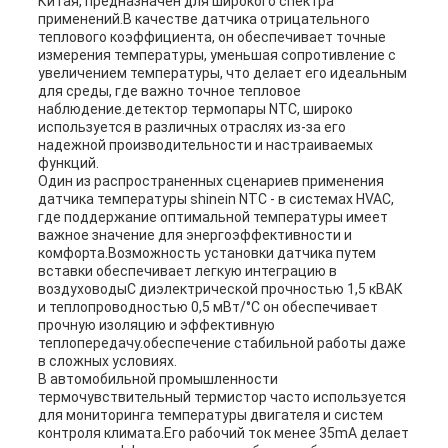
Китая, предназначен для широкого спектра
применений.В качестве датчика отрицательного
теплового коэффициента, он обеспечивает точные
измерения температуры, уменьшая сопротивление с
увеличением температуры, что делает его идеальным
для среды, где важно точное тепловое
наблюдение.детектор термопары NTC, широко
используется в различных отраслях из-за его
надежной производительности и настраиваемых
функций.
Один из распространенных сценариев применения
датчика температуры shinein NTC - в системах HVAC,
где поддержание оптимальной температуры имеет
важное значение для энергоэффективности и
комфорта.Возможность установки датчика путем
вставки обеспечивает легкую интеграцию в
воздуховодыС диэлектрической прочностью 1,5 кВАК
и теплопроводностью 0,5 мВт/°С он обеспечивает
прочную изоляцию и эффективную
теплопередачу.обеспечение стабильной работы даже
в сложных условиях.
В автомобильной промышленности
термочувствительный термистор часто используется
для мониторинга температуры двигателя и систем
контроля климата.Его рабочий ток менее 35mA делает