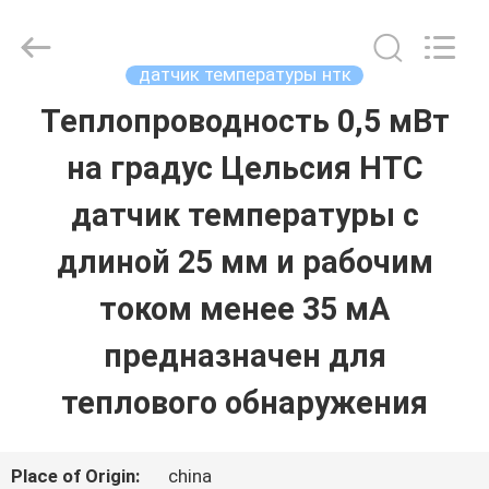
Dongguan
Shinein
Electornics
Technology
датчик температуры нтк
Co.,Ltd.
All
Теплопроводность 0,5 мВт
ДОМ
Rights
Reserved.
на градус Цельсия НТС
ПРОДУКТЫ
датчик температуры с
длиной 25 мм и рабочим
О
током менее 35 мА
НАС
предназначен для
теплового обнаружения
ПУТЕШЕСТВИЕ
ФАБРИКИ
Place of Origin:
china