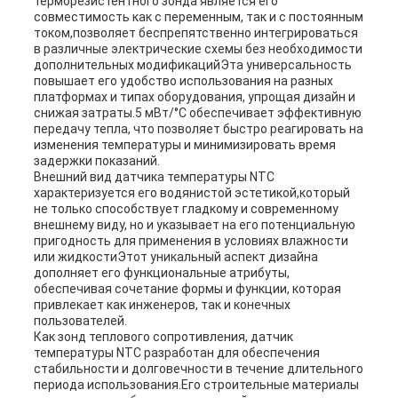
терморезистентного зонда является его
совместимость как с переменным, так и с постоянным
током,позволяет беспрепятственно интегрироваться
в различные электрические схемы без необходимости
дополнительных модификацийЭта универсальность
повышает его удобство использования на разных
платформах и типах оборудования, упрощая дизайн и
снижая затраты.5 мВт/°С обеспечивает эффективную
передачу тепла, что позволяет быстро реагировать на
изменения температуры и минимизировать время
задержки показаний.
Внешний вид датчика температуры NTC
характеризуется его водянистой эстетикой,который
не только способствует гладкому и современному
внешнему виду, но и указывает на его потенциальную
пригодность для применения в условиях влажности
или жидкостиЭтот уникальный аспект дизайна
дополняет его функциональные атрибуты,
обеспечивая сочетание формы и функции, которая
привлекает как инженеров, так и конечных
пользователей.
Как зонд теплового сопротивления, датчик
температуры NTC разработан для обеспечения
стабильности и долговечности в течение длительного
периода использования.Его строительные материалы