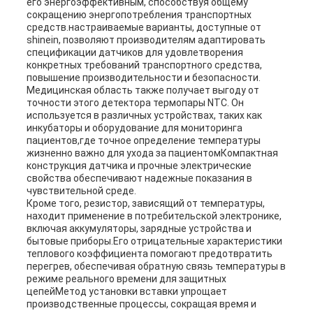
его энергоэффективным, способствуя общему
сокращению энергопотребления транспортных
средств.настраиваемые варианты, доступные от
shinein, позволяют производителям адаптировать
спецификации датчиков для удовлетворения
конкретных требований транспортного средства,
повышение производительности и безопасности.
Медицинская область также получает выгоду от
точности этого детектора термопары NTC. Он
используется в различных устройствах, таких как
инкубаторы и оборудование для мониторинга
пациентов,где точное определение температуры
жизненно важно для ухода за пациентомКомпактная
конструкция датчика и прочные электрические
свойства обеспечивают надежные показания в
чувствительной среде.
Кроме того, резистор, зависящий от температуры,
находит применение в потребительской электронике,
включая аккумуляторы, зарядные устройства и
бытовые приборы.Его отрицательные характеристики
теплового коэффициента помогают предотвратить
перегрев, обеспечивая обратную связь температуры в
режиме реального времени для защитных
цепейМетод установки вставки упрощает
производственные процессы, сокращая время и