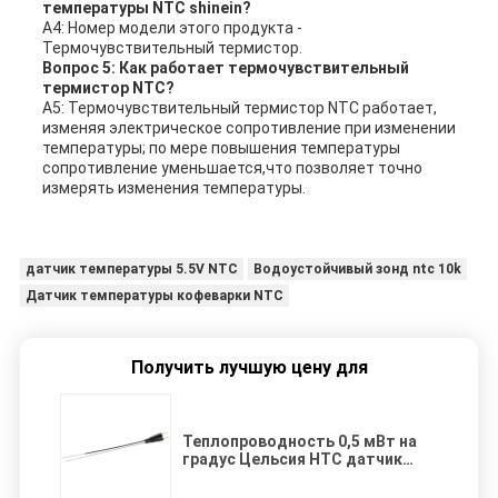
температуры NTC shinein?
A4: Номер модели этого продукта -
Термочувствительный термистор.
Вопрос 5: Как работает термочувствительный
термистор NTC?
A5: Термочувствительный термистор NTC работает,
изменяя электрическое сопротивление при изменении
температуры; по мере повышения температуры
сопротивление уменьшается,что позволяет точно
измерять изменения температуры.
датчик температуры 5.5V NTC
Водоустойчивый зонд ntc 10k
Датчик температуры кофеварки NTC
Получить лучшую цену для
Теплопроводность 0,5 мВт на
градус Цельсия НТС датчик
температуры с длиной 25 мм и
рабочим током менее 35 мА