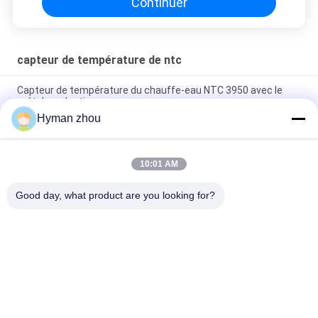
Continuer
capteur de température de ntc
Capteur de température du chauffe-eau NTC 3950 avec le
métal en plastique
Hyman zhou
Température ambiante 3950 large du capteur de température
de thermistance de l'appareil de chauffage NTC à C.A. 10K 1%
10:01 AM
Capteur de température trifilaire de NTC, vis 10k en céramique
du terminal NTC 3950 en PVC
Good day, what product are you looking for?
Catégories populaires
Tous
Capteur De 
3D Imprimante 
Température De Ntc
Temperature Sensor
Capteur De 
Capteur De 