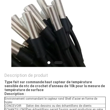
VR
SHOW
PLAN
DU
SITE
PRIVACY
POLICY
Description de produit
Type fait sur commande haut capteur de température
sensible de ntc de crochet d'anneau de 10k pour la mesure de
température de surface
Description :
Environnement commandant le capteur rond Shell d'acier en forme de
tuyau
CONCEVOIR
Selon des dessins ou des échantillons de clients
ÉCHANTILLONS
Des échantillons seront fournis avant production en série