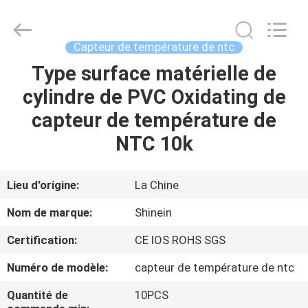
2026
Dongguan
Shinein
Electornics
Technology
Capteur de température de ntc
Co.,Ltd.
All
Rights
Type surface matérielle de
MAISON
Reserved.
cylindre de PVC Oxidating de
PRODUITS
capteur de température de
NTC 10k
AU
SUJET
Lieu d'origine:
La Chine
DE
Nom de marque:
Shinein
NOUS
Certification:
CE IOS ROHS SGS
Numéro de modèle:
capteur de température de ntc
VISITE
D'USINE
Quantité de
10PCS