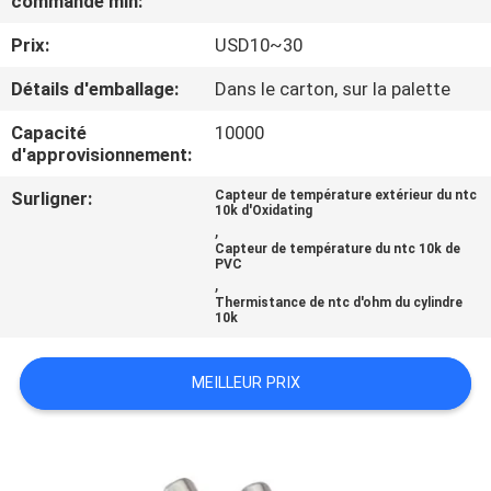
commande min:
Prix:
USD10~30
CONTRÔLE
DE
Détails d'emballage:
Dans le carton, sur la palette
QUALITÉ
Capacité
10000
d'approvisionnement:
CONTACTEZ-
Surligner:
Capteur de température extérieur du ntc
10k d'Oxidating
NOUS
,
Capteur de température du ntc 10k de
PVC
,
NOUVELLES
Thermistance de ntc d'ohm du cylindre
10k
DEMANDEZ
MEILLEUR PRIX
UNE
CITATION