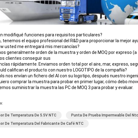
n modifiqué funciones para requisitos particulares?
, tenemos el equipo profesional del R&D para proporcionar la mejor ay
w usted me entregará mis mercancías?
os generalmente orden de la muestra y orden de MOQ por expreso (a do
os clientes conseguir sus
cías rápidamente. Enviamos orden total por el aire, mar, expreso, según
uld califican el producto con nuestro LOGOTIPO de la compañía?
s pls nos envían un fichero del AI con su logotipo, después nuestro inge
quiero comprar la muestra para probar en primer lugar, cómo debo mo
demos suministrar la muestra las PC de MOQ 3 para probar y evaluar.
a:
or De Temperatura De 5.5V NTC
Punta De Prueba Impermeable Del Ntc
or De Temperatura Del Fabricante De Café NTC