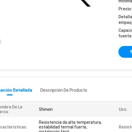
mínima
Precio
Detall
empaq
Capaci
fuente
ación Detallada
Descripción De Producto
ombre De La
Shinein
Uso:
arca:
Resistencia da alta temperatura,
racterísticas:
estabilidad termal fuerte,
Resist
instalación fácil