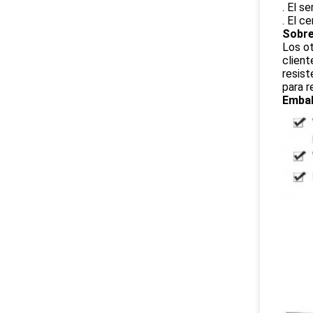
. El s
. El c
Sobre
Los ot
client
resist
para r
Embal