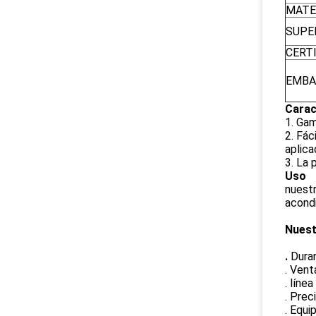
MATE
SUPE
CERT
EMBA
Carac
1. Gam
2. Fác
aplica
3. La 
Uso
nuestr
acondi
Nuest
.
Dura
. Vent
. líne
. Prec
. Equi