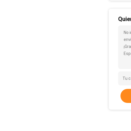
Quie
No 
env
¡Gra
Esp