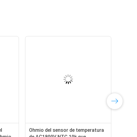
l
Ohmio del sensor de temperatura
ohmio
de AC1800V NTC 10k que