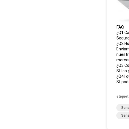
FAQ
¿Q1.Ca
Seguro
¿Q2.Ho
Enviam
nuestr
mercan
¿Q3.Co
Sí, lo
¿Q4.I 
Sí, po
etiquet
Sens
Sens