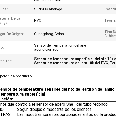
lida:
SENSOR análogo
Exacti
terial De La
PVC
Teoría
anga:
Tipo D
gar De Origen:
Guangdong, China
Cubier
Sensor de Temperation del aire
o:
acondicionado
Sensor de temperatura superficial del ntc 10k 
saltar:
Sensor de temperatura del ntc 10k del PVC
,
Ter
pción de producto
sensor de temperatura sensible del ntc del estirón del anillo
 temperatura superficial
ipción:
nte que controla el sensor de acero Shell del tubo redondo
ÑO
Según dibujos o muestras de los clientes
TRAS
Las muestras serán proporcionadas antes de la produ