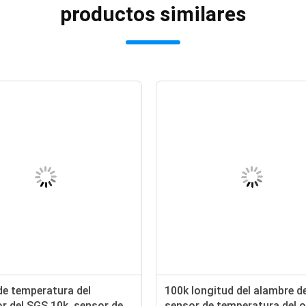
productos similares
de temperatura del
100k longitud del alambre de
r del SGS 10k, sensor de
sensor de temperatura del 