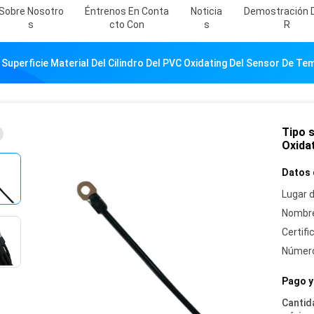
Sobre Nosotro
Éntrenos En Conta
Noticia
Demostración 
S
Cto Con
S
R
 Superficie Material Del Cilindro Del PVC Oxidating Del Sensor De T
Tipo s
Oxida
Datos 
Lugar d
Nombre
Certifi
Número
Pago y
Cantid