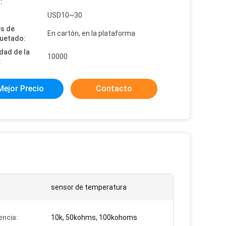
:
:
USD10~30
es de
En cartón, en la plataforma
uetado:
dad de la
10000
:
Mejor Precio
Contacto
sensor de temperatura
encia:
10k, 50kohms, 100kohoms