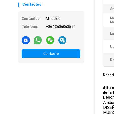
Contactos
Sa
Ma
Contactos:
Mr. sales
M
Teléfono:
+86 13686063574
Lu
Us
Contacto
Re
Descri
Alto 
de la
Descr
Ambie
DISE
MUES