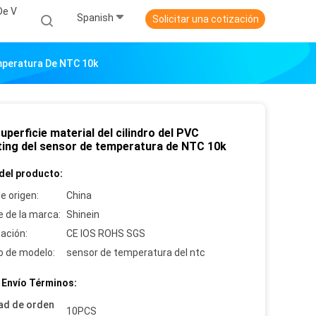
De V
Spanish
Solicitar una cotización
emperatura De NTC 10k
uperficie material del cilindro del PVC
ting del sensor de temperatura de NTC 10k
del producto:
e origen:
China
 de la marca:
Shinein
cación:
CE IOS ROHS SGS
 de modelo:
sensor de temperatura del ntc
 Envío Términos:
ad de orden
10PCS