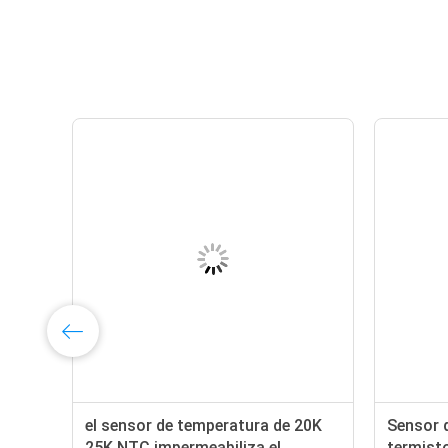
el sensor de temperatura de 20K
Sensor 
TC
25K NTC impermeabiliza el
termisto