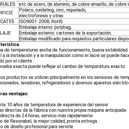
RIALES
etc de acero, de aluminio, de cobre amarillo, de cobre 
Polaco, oxidating, cinc, niquelado,
RFICIE
electroforesis y otras
ICATES
ISO9001: 2008, RoHS
Embalaje interno: polybag;
LAJE
Embalaje externo: cartones de la exportación;
Embalaje modificado para requisitos particulares dispo
terística
a de temperaturas ancha de funcionamiento, buena estabilidad y
il a la instalación y a la manipulación como el lacre se puede ha
do por el cliente.
prueba exacta puede reflejar el cambio de temperatura exacto.
os productos se utilizan principalmente en los sensores de temp
cionados, lavadoras, refrigeradores y diversos aparatos eléctri
ras ventajas:
nte 10 años de temperatura de experiencia del sensor
as directas de la fábrica con nuestra propia máquina anticipada.
a directa de 24 horas, servicio más rápidamente
io de Resonabel, la mejor calidad, pronta entrega.
po de diseño profesional para servirle.