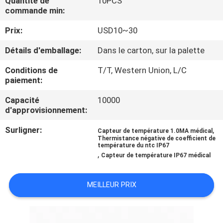
Quantité de
10PCS
commande min:
CONTRÔLE
Prix:
USD10~30
DE
Détails d'emballage:
Dans le carton, sur la palette
QUALITÉ
Conditions de
T/T, Western Union, L/C
paiement:
CONTACTEZ-
Capacité
10000
NOUS
d'approvisionnement:
Surligner:
,
Capteur de température 1.0MA médical
NOUVELLES
Thermistance négative de coefficient de
température du ntc IP67
,
Capteur de température IP67 médical
DEMANDEZ
UNE
MEILLEUR PRIX
CITATION