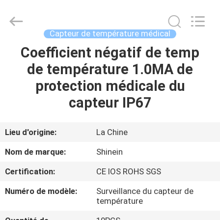
2026
Dongguan
Shinein
Electornics
Technology
Capteur de température médical
Co.,Ltd.
All
Rights
Coefficient négatif de temp
MAISON
Reserved.
de température 1.0MA de
PRODUITS
protection médicale du
capteur IP67
AU
SUJET
Lieu d'origine:
La Chine
DE
Nom de marque:
Shinein
NOUS
Certification:
CE IOS ROHS SGS
Numéro de modèle:
Surveillance du capteur de
VISITE
température
D'USINE