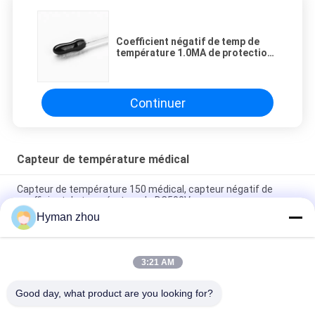
Coefficient négatif de temp de
température 1.0MA de protection
médicale du capteur IP67
Continuer
Capteur de température médical
Capteur de température 150 médical, capteur négatif de
coefficient de température de DC500V
Hyman zhou
capteur de température de thermistance de 1000V NTC
100MQ avec le tube de protection
3:21 AM
Coefficient négatif de temp de température 1.0MA de
protection médicale du capteur IP67
Good day, what product are you looking for?