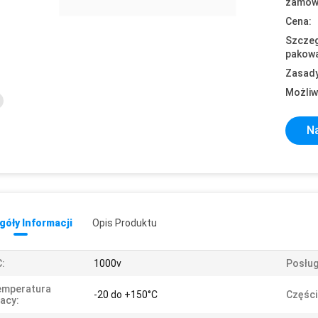
zamówi
Cena:
Szczeg
pakowa
Zasady
Możliw
Na
óły Informacji
Opis Produktu
:
1000v
Posług
emperatura
-20 do +150°C
Części
acy: