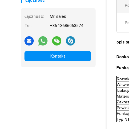
Łączność
Po
Łączność:
Mr. sales
Po
Tel:
+86 13686063574
opis p
Kontakt
Dosko
Funkc
Rozmi
Wewną
Izolacj
Materi
Zakres
Powło
Funkc
Typ N