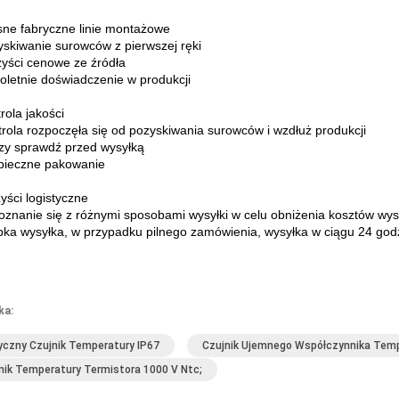
sne fabryczne linie montażowe
yskiwanie surowców z pierwszej ręki
zyści cenowe ze źródła
loletnie doświadczenie w produkcji
rola jakości
trola rozpoczęła się od pozyskiwania surowców i wzdłuż produkcji
azy sprawdź przed wysyłką
pieczne pakowanie
yści logistyczne
oznanie się z różnymi sposobami wysyłki w celu obniżenia kosztów wys
bka wysyłka, w przypadku pilnego zamówienia, wysyłka w ciągu 24 god
ka:
czny Czujnik Temperatury IP67
Czujnik Ujemnego Współczynnika Tem
nik Temperatury Termistora 1000 V Ntc;