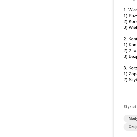
1. Wła
1) Poz
2) Kor
3) Wie
2. Kont
1) Kon
2) 2 r
3) Bez
3. Korz
1) Zap
2) Szy
Etykiet
Medy
Czuj