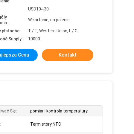
enie:
USD10~30
óły
W kartonie, na palecie
nia:
 płatności:
T / T, Western Union, L / C
ość Supply:
10000
jlepsza Cena
Kontakt
iwać Się:
pomiar i kontrola temperatury.
:
Termistory NTC