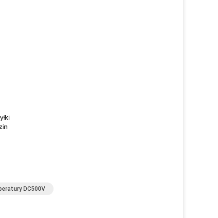
yłki
zin
peratury DC500V