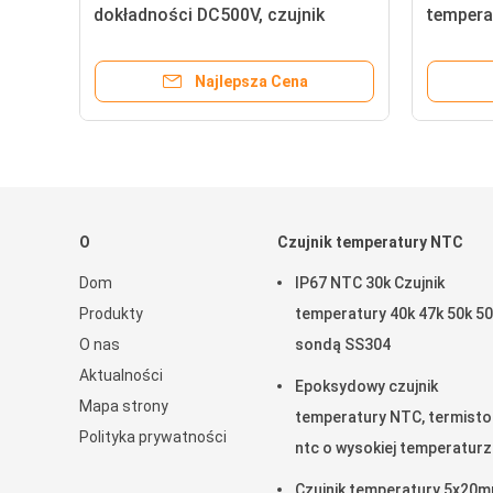
na
dokładności DC500V, czujnik
tempera
temperatury skóry 8s
Zatwier
Najlepsza Cena
O
Czujnik temperatury NTC
Dom
IP67 NTC 30k Czujnik
Produkty
temperatury 40k 47k 50k 50
O nas
sondą SS304
Aktualności
Epoksydowy czujnik
Mapa strony
temperatury NTC, termisto
Polityka prywatności
ntc o wysokiej temperatur
3950 K 2%
Czujnik temperatury 5x20