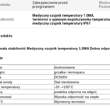
Zabezpieczenie przed
Wodoo
włoka:
przegrzaniem
Pozio
Medyczny czujnik temperatury 1.0MA
,
dkreślić:
termistor o ujemnym współczynniku temperatu
medyczny czujnik temperatury IP67
roduktu
nała stabilność Medyczny czujnik temperatury 1.0MA Dobra odpo
ja
ar
dostosowane
trz
grzałka i termopara
a
DC500V
ał sondy
Stal nierdzewna
 temperatury
-20 -+150°C
ka
powłoka odporna na wilgoć;
jonować
Wysoka odporność na ciepło
TC
Wymienny termistor