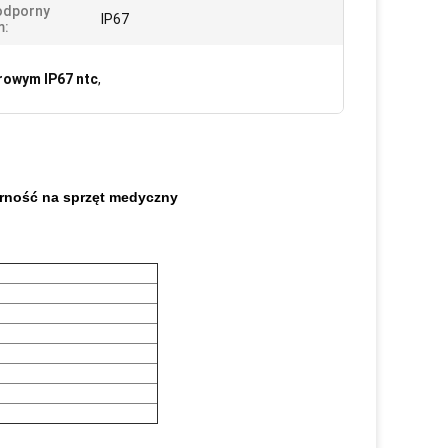
dporny
IP67
m:
rowym IP67 ntc
,
rność na sprzęt medyczny