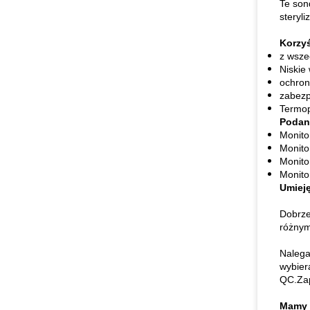
Te son
steryl
Korzy
z wsze
Niskie
ochron
zabezp
Termop
Podan
Monito
Monito
Monito
Monito
Umiej
Dobrze
różnym
Nalega
wybier
QC.Zap
Mamy