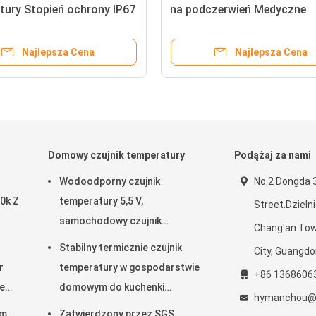
tury Stopień ochrony IP67
na podczerwień Medyczne
dzony przez ROHS
rozpraszanie ciepła 1000 V
Najlepsza Cena
Najlepsza Cena
Domowy czujnik temperatury
Podążaj za nami
Wodoodporny czujnik
No.2 Dongda 
0k Z
temperatury 5,5 V,
Street.Dzieln
samochodowy czujnik
Chang'an To
temperatury ODM
Stabilny termicznie czujnik
City, Guangd
r
temperatury w gospodarstwie
+86 1368606
ze
domowym do kuchenki
hymanchou@
mikrofalowej ROHS
mm
Zatwierdzony przez SGS