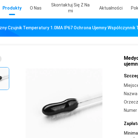
Skontaktuj Się Z Na
Produkty
O Nas
Aktualności
Pok
Mi
ny Czujnik Temperatury 1.0MA IP67 Ochrona Ujemny Współczynnik
Medyc
ujemn
Szczeg
Miejsc
Nazwa 
Orzecz
Numer 
Zapłat
Minima