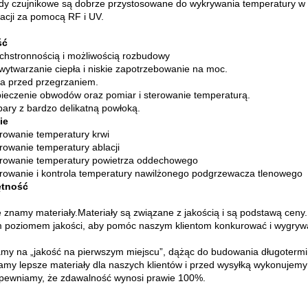
dy czujnikowe są dobrze przystosowane do wykrywania temperatury w 
izacji za pomocą RF i UV.
ść
chstronnością i możliwością rozbudowy
 wytwarzanie ciepła i niskie zapotrzebowanie na moc.
a przed przegrzaniem.
ieczenie obwodów oraz pomiar i sterowanie temperaturą.
ary z bardzo delikatną powłoką.
ie
rowanie temperatury krwi
rowanie temperatury ablacji
rowanie temperatury powietrza oddechowego
rowanie i kontrola temperatury nawilżonego podgrzewacza tlenowego
ętność
 znamy materiały.Materiały są związane z jakością i są podstawą cen
 poziomem jakości, aby pomóc naszym klientom konkurować i wygrywa
my na „jakość na pierwszym miejscu”, dążąc do budowania długotermi
amy lepsze materiały dla naszych klientów i przed wysyłką wykonujemy 
ewniamy, że zdawalność wynosi prawie 100%.