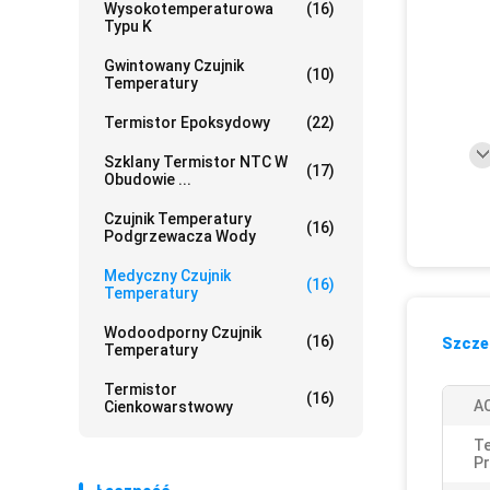
Wysokotemperaturowa
(16)
Typu K
Gwintowany Czujnik
(10)
Temperatury
Termistor Epoksydowy
(22)
Szklany Termistor NTC W
(17)
Obudowie ...
Czujnik Temperatury
(16)
Podgrzewacza Wody
Medyczny Czujnik
(16)
Temperatury
Wodoodporny Czujnik
(16)
Szczeg
Temperatury
Termistor
(16)
AC
Cienkowarstwowy
T
Pr