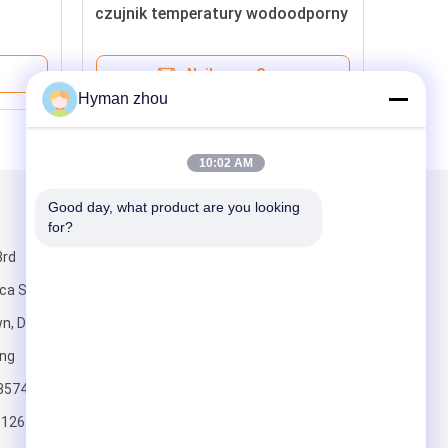
czujnik temperatury wodoodporny
100MQ
Najlepsza Cena
Hyman zhou
10:02 AM
Good day, what product are you looking 
Napisz do nas
for?
3rd
ica Shatou
wn, Dongguan
ong
3574
Wysłać
126.com