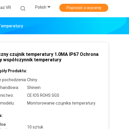
Polish
az VR
Poprosić o wycenę
 Temperatury
zny czujnik temperatury 1.0MA IP67 Ochrona
y współczynnik temperatury
óły Produktu:
e pochodzenia:
Chiny
handlowa:
Shinein
nictwo:
CE IOS ROHS SGS
modelu:
Monitorowanie czujnika temperatury
a:
lne
10 sztuk