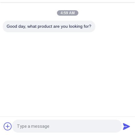
de grande précision avec le câble de bande
4:59 AM
3D imprimante analogue Temperature Sensor 3270K avec la
protection de la sonde IP68
Good day, what product are you looking for?
Catégories populaires
Tous
Capteur De 
3D Imprimante 
Température De Ntc
Temperature Sensor
Capteur De 
Capteur De 
Température De 
Température De RDT
Ménage
Capteur Micro De 
Capteur De 
Temp
Température Fileté
Type À Hautes 
Thermistance 
Températures 
Époxyde
Thermocouple De K
Demandez un devis