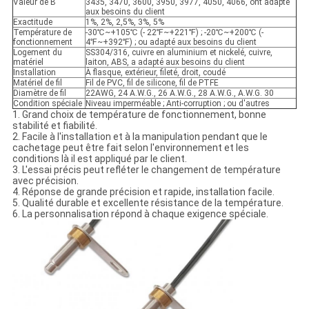
Valeur de B
3435, 3470, 3600, 3950, 3977, 4050, 4066, ont adapté
aux besoins du client
Exactitude
1%, 2%, 2,5%, 3%, 5%
Température de
-30℃~+105℃ (- 22℉~+221℉) ; -20℃~+200℃ (-
fonctionnement
4℉~+392℉) ; ou adapté aux besoins du client
Logement du
SS304/316, cuivre en aluminium et nickelé, cuivre,
matériel
laiton, ABS, a adapté aux besoins du client
Installation
À flasque, extérieur, fileté, droit, coudé
Matériel de fil
Fil de PVC, fil de silicone, fil de PTFE
Diamètre de fil
22AWG, 24 A.W.G., 26 A.W.G., 28 A.W.G., A.W.G. 30
Condition spéciale
Niveau imperméable ; Anti-corruption ; ou d'autres
1. Grand choix de température de fonctionnement, bonne
stabilité et fiabilité.
2. Facile à l'installation et à la manipulation pendant que le
cachetage peut être fait selon l'environnement et les
conditions là il est appliqué par le client.
3. L'essai précis peut refléter le changement de température
avec précision.
4. Réponse de grande précision et rapide, installation facile.
5. Qualité durable et excellente résistance de la température.
6. La personnalisation répond à chaque exigence spéciale.