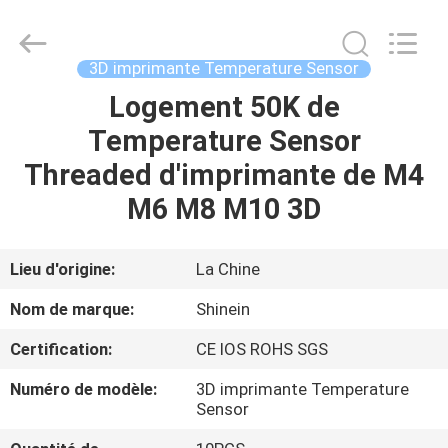
2026
Dongguan
Shinein
Electornics
Technology
3D imprimante Temperature Sensor
Co.,Ltd.
All
Rights
Logement 50K de
MAISON
Reserved.
Temperature Sensor
PRODUITS
Threaded d'imprimante de M4
M6 M8 M10 3D
AU
SUJET
Lieu d'origine:
La Chine
DE
Nom de marque:
Shinein
NOUS
Certification:
CE IOS ROHS SGS
Numéro de modèle:
3D imprimante Temperature
VISITE
Sensor
D'USINE