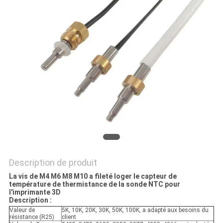
VR
SHOW
PLAN
DU
SITE
PRIVACY
POLICY
Description de produit
La vis de M4 M6 M8 M10 a fileté loger le capteur de
température de thermistance de la sonde NTC pour
l'imprimante 3D
Description :
Valeur de
5K, 10K, 20K, 30K, 50K, 100K, a adapté aux besoins du
résistance (R25)
client