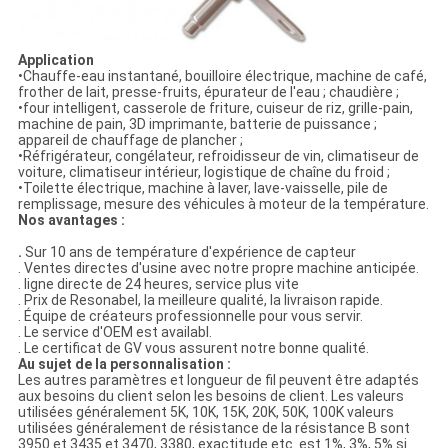
Application
•Chauffe-eau instantané, bouilloire électrique, machine de café,
frother de lait, presse-fruits, épurateur de l'eau ; chaudière ;
•four intelligent, casserole de friture, cuiseur de riz, grille-pain,
machine de pain, 3D imprimante, batterie de puissance ;
appareil de chauffage de plancher ;
•Réfrigérateur, congélateur, refroidisseur de vin, climatiseur de
voiture, climatiseur intérieur, logistique de chaîne du froid ;
•Toilette électrique, machine à laver, lave-vaisselle, pile de
remplissage, mesure des véhicules à moteur de la température.
Nos avantages :
.
Sur 10 ans de température d'expérience de capteur
. Ventes directes d'usine avec notre propre machine anticipée.
. ligne directe de 24 heures, service plus vite
. Prix de Resonabel, la meilleure qualité, la livraison rapide.
. Équipe de créateurs professionnelle pour vous servir.
. Le service d'OEM est availabl.
. Le certificat de GV vous assurent notre bonne qualité.
Au sujet de la personnalisation :
Les autres paramètres et longueur de fil peuvent être adaptés
aux besoins du client selon les besoins de client. Les valeurs
utilisées généralement 5K, 10K, 15K, 20K, 50K, 100K valeurs
utilisées généralement de résistance de la résistance B sont
3950 et 3435 et 3470, 3380, exactitude etc. est 1%, 3%, 5% si