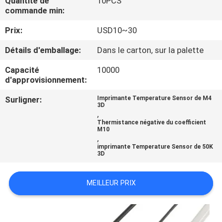
Quantité de
10PCS
commande min:
CONTRÔLE
Prix:
USD10~30
DE
Détails d'emballage:
Dans le carton, sur la palette
QUALITÉ
Capacité
10000
d'approvisionnement:
CONTACTEZ-
Surligner:
Imprimante Temperature Sensor de M4
NOUS
3D
,
Thermistance négative du coefficient
M10
NOUVELLES
,
imprimante Temperature Sensor de 50K
3D
DEMANDEZ
UNE
MEILLEUR PRIX
CITATION