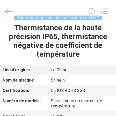
2026
Dongguan
Shinein
Electornics
Technology
Thermistance encapsulée en verre de NTC
Co.,Ltd.
All
Rights
Thermistance de la haute
MAISON
Reserved.
précision IP65, thermistance
PRODUITS
négative de coefficient de
température
AU
SUJET
Lieu d'origine:
La Chine
DE
Nom de marque:
Shinein
NOUS
Certification:
CE IOS ROHS SGS
Numéro de modèle:
Surveillance du capteur de
VISITE
température
D'USINE