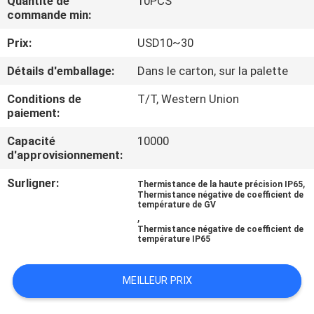
Quantité de
10PCS
commande min:
CONTRÔLE
Prix:
USD10~30
DE
Détails d'emballage:
Dans le carton, sur la palette
QUALITÉ
Conditions de
T/T, Western Union
paiement:
CONTACTEZ-
Capacité
10000
NOUS
d'approvisionnement:
Surligner:
,
Thermistance de la haute précision IP65
NOUVELLES
Thermistance négative de coefficient de
température de GV
,
Thermistance négative de coefficient de
DEMANDEZ
température IP65
UNE
MEILLEUR PRIX
CITATION