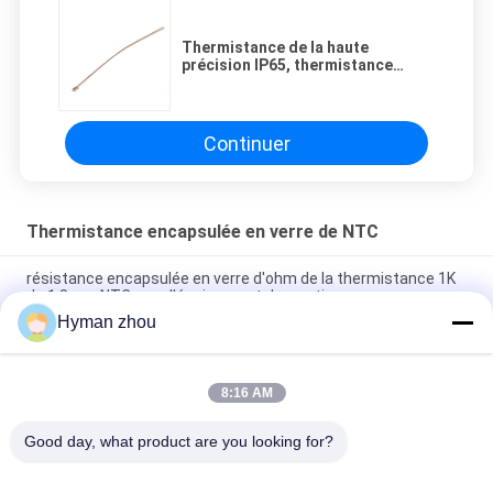
Thermistance de la haute
précision IP65, thermistance
négative de coefficient de
température
Continuer
Thermistance encapsulée en verre de NTC
résistance encapsulée en verre d'ohm de la thermistance 1K
de 1.8mm NTC pour l'équipement domestique
Hyman zhou
thermistance de Ntc de l'ohm 100k, anti corrosif encapsulé en
verre de thermistance
8:16 AM
haute température encapsulée en verre d'ohm de la
thermistance 10k de 3mm NTC
Good day, what product are you looking for?
Catégories populaires
Tous