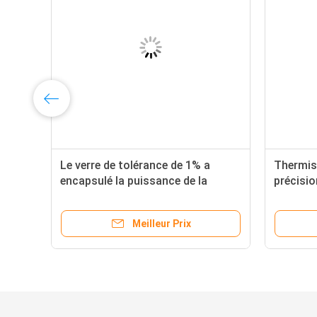
Le verre de tolérance de 1% a
Thermis
tc
encapsulé la puissance de la
précisio
thermistance B3950 5MW de NTC
négative
tempéra
Meilleur Prix