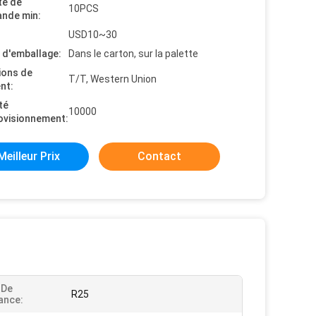
té de
10PCS
nde min:
USD10~30
s d'emballage:
Dans le carton, sur la palette
ions de
T/T, Western Union
nt:
té
10000
ovisionnement:
Meilleur Prix
Contact
 De
R25
ance: