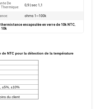
nte De
0,9 | sec 1,1
 Thermique:
ance:
ohms 1~100k
,
thermistance encapsulée en verre de 10k NTC
,
 10k
e de NTC pour la détection de la température
, ±5%, ±10%
ins du client