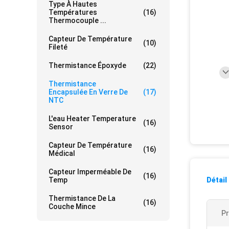
Type À Hautes
Températures
(16)
Thermocouple ...
Capteur De Température
(10)
Fileté
Thermistance Époxyde
(22)
Thermistance
Encapsulée En Verre De
(17)
NTC
L'eau Heater Temperature
(16)
Sensor
Capteur De Température
(16)
Médical
Capteur Imperméable De
(16)
Temp
Détail
Thermistance De La
(16)
Couche Mince
Pr