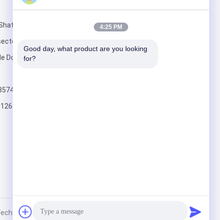
Mail nous
hatou ville de
4:25 PM
secteur de No.2
Good day, what product are you looking 
 de Dongguan,
for?
3574
Envoyez
126.com
chnology Co.,Ltd. All Rights Reserved.