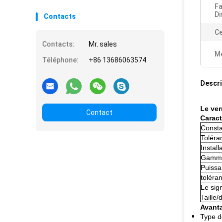
Fa
Di
Contacts
Ce
Contacts:
Mr. sales
Me
Téléphone:
+86 13686063574
Descri
Le ver
Contact
Caract
Consta
Toléra
Install
Gamme
Puiss
toléra
Le sign
Taille
Avant
Type d