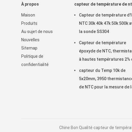
À propos
capteur de température de n
Maison
Capteur de température d'
Produits
NTC 30k 40k 47k 50k 500k 
Au sujet de nous
la sonde SS304
Nouvelles
Capteur de température
Sitemap
époxyde de NTC, thermist
Politique de
à hautes températures 2% 
confidentialité
ntc 3950K
capteur du Temp 10k de
5x20mm, 3950 thermistanc
de NTC pour la mesure de l
température
Chine Bon Qualité capteur de températ