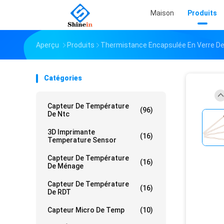
Maison
Produits
Aperçu
Produits
Thermistance Encapsulée En Verre D
Catégories
Capteur De Température
(96)
De Ntc
3D Imprimante
(16)
Temperature Sensor
Capteur De Température
(16)
De Ménage
Capteur De Température
(16)
De RDT
Capteur Micro De Temp
(10)