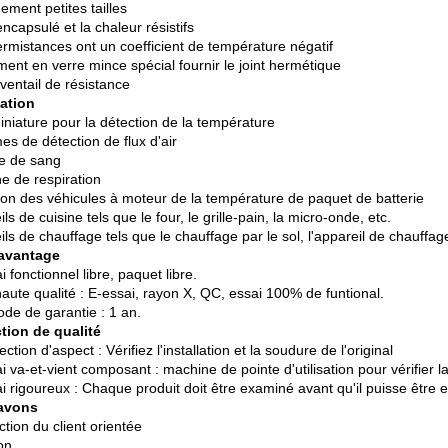
ement petites tailles
ncapsulé et la chaleur résistifs
ermistances ont un coefficient de température négatif
ment en verre mince spécial fournir le joint hermétique
ventail de résistance
ation
niature pour la détection de la température
es de détection de flux d'air
e de sang
e de respiration
ion des véhicules à moteur de la température de paquet de batterie
ls de cuisine tels que le four, le grille-pain, la micro-onde, etc.
ls de chauffage tels que le chauffage par le sol, l'appareil de chauffage
 avantage
i fonctionnel libre, paquet libre.
haute qualité : E-essai, rayon X, QC, essai 100% de funtional.
ode de garantie : 1 an.
tion de qualité
ection d'aspect : Vérifiez l'installation et la soudure de l'original
i va-et-vient composant : machine de pointe d'utilisation pour vérifier 
ai rigoureux : Chaque produit doit être examiné avant qu'il puisse être
avons
ction du client orientée
on