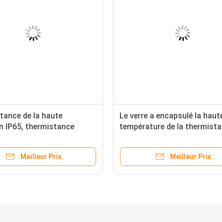
tance de la haute
Le verre a encapsulé la haut
n IP65, thermistance
température de la thermist
 de coefficient de
100k de NTC pour la machin
ture
véhicules à moteur
Meilleur Prix
Meilleur Prix