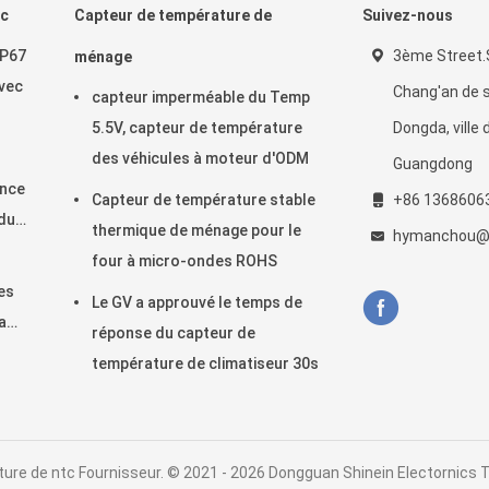
tc
Capteur de température de
Suivez-nous
IP67
3ème Street.S
ménage
avec
Chang'an de 
capteur imperméable du Temp
5.5V, capteur de température
Dongda, ville
des véhicules à moteur d'ODM
Guangdong
ance
Capteur de température stable
+86 1368606
du
thermique de ménage pour le
hymanchou@
four à micro-ondes ROHS
es
Le GV a approuvé le temps de
a
réponse du capteur de
température de climatiseur 30s
ure de ntc Fournisseur. © 2021 - 2026 Dongguan Shinein Electornics Te