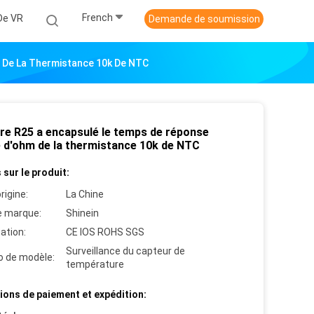
French
De VR
Demande de soumission
 De La Thermistance 10k De NTC
rre R25 a encapsulé le temps de réponse
e d'ohm de la thermistance 10k de NTC
 sur le produit:
rigine:
La Chine
 marque:
Shinein
cation:
CE IOS ROHS SGS
Surveillance du capteur de
 de modèle:
température
ions de paiement et expédition: