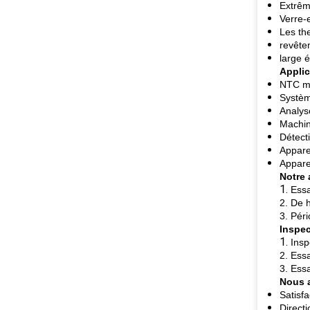
Extrêm
Verre-e
Les th
revête
large é
Applic
NTC mi
Systèm
Analys
Machin
Détect
Apparei
Apparei
Notre
1.
Essa
2. De 
3. Péri
Inspec
1.
Insp
2. Essa
3. Ess
Nous 
Satisfa
Directi