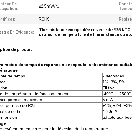
cteur De
Consta
≤2.5mW/℃
ssipation:
Temps
rtificat:
ROHS
Résist
Thermistance encapsulée en verre de R25 NTC
ttre En Évidence:
capteur de température de thermistance du ntc
ption de produit
re rapide de temps de réponse a encapsulé la thermistance radial
éristique
nte de temps
7 secondes
nce
1%, 3%, 5%
ation
Fil fixe
 de température de fonctionnement
-40°C | +250°C
ance permise maximum
5 mW
nce permise de R25
±1%, ±2%, ±3%
al de sortie
4-20mA
/dimension
adapté aux beso
age
e revêtement en verre pour la détection de la température