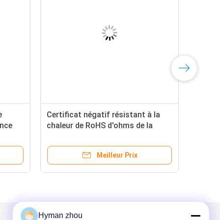
e
Certificat négatif résistant à la
ance
chaleur de RoHS d'ohms de la
e des
thermistance 100k de coefficient
Meilleur Prix
Hyman zhou