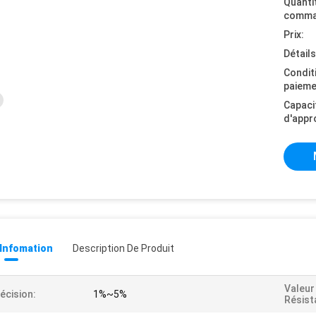
Quanti
comma
Prix:
Détail
Condit
paieme
Capaci
d'appr
 Infomation
Description De Produit
Valeur
écision:
1%~5%
Résist