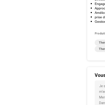
Engage
Approc
Amélio
prise 
Gestio
Produit
Ther
Ther
Vous
Je 
m'en
Mer
Dan