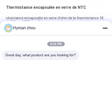
Thermistance encapsulée en verre de NTC
résistance encapsulée en verre d'ohm de la thermistance 1K
de 1.8mm NTC pour l'équipement domestique
Hyman zhou
thermistance de Ntc de l'ohm 100k, anti corrosif encapsulé en
verre de thermistance
9:26 PM
haute température encapsulée en verre d'ohm de la
thermistance 10k de 3mm NTC
Good day, what product are you looking for?
Catégories populaires
Tous
Capteur De 
3D Imprimante 
Température De Ntc
Temperature Sensor
Capteur De 
Capteur De 
Température De 
Température De RDT
Ménage
Capteur Micro De 
Capteur De 