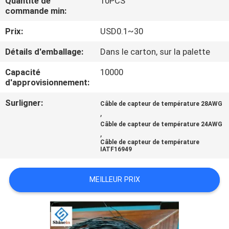
Quantité de
10PCS
commande min:
CONTRÔLE
Prix:
USD0.1~30
DE
Détails d'emballage:
Dans le carton, sur la palette
QUALITÉ
Capacité
10000
d'approvisionnement:
CONTACTEZ-
Surligner:
Câble de capteur de température 28AWG
NOUS
,
Câble de capteur de température 24AWG
,
NOUVELLES
Câble de capteur de température
IATF16949
DEMANDEZ
MEILLEUR PRIX
UNE
CITATION