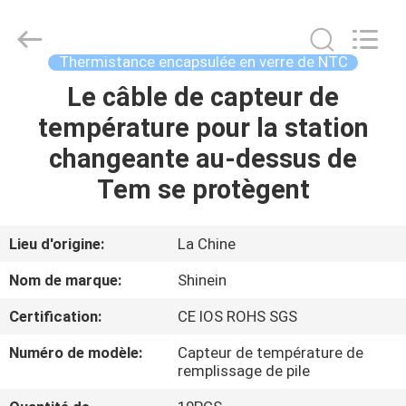
2026
Dongguan
Shinein
Electornics
Technology
Thermistance encapsulée en verre de NTC
Co.,Ltd.
All
Rights
Le câble de capteur de
MAISON
Reserved.
température pour la station
PRODUITS
changeante au-dessus de
Tem se protègent
AU
SUJET
Lieu d'origine:
La Chine
DE
Nom de marque:
Shinein
NOUS
Certification:
CE IOS ROHS SGS
Numéro de modèle:
Capteur de température de
VISITE
remplissage de pile
D'USINE