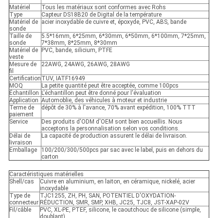
Matériel
Tous les matériaux sont conformes avec Rohs
Type
Capteur DS18B20 de Digital de la température
Matériel de
acier inoxydable de cuivre et, époxyde, PVC, ABS, bande
sonde
Taille de
5.5*16mm, 6*25mm, 6*30mm, 6*50mm, 6*100mm, 7*25mm,
sonde
7*38mm, 8*25mm, 8*30mm
Matériel de
PVC, bande, silicium, PTFE
veste
Mesure de
22AWG, 24AWG, 26AWG, 28AWG
fil
Certification
TUV, IATF16949
MOQ
La petite quantité peut être acceptée, comme 100pcs
Échantillon
L'échantillon peut être donné pour l'évaluation
Application
Automoblie, des véhicules à moteur et industrie
Terme de
dépôt de 30% à l'avance, 70% avant expédition, 100% TTT
paiement
Service
Des produits d'ODM d'OEM sont bien accueillis. Nous
acceptons la personnalisation selon vos conditions.
Délai de
La capacité de production assurent le délai de livraison.
livraison
Emballage
100/200/300/500pcs par sac avec le label, puis en dehors du
carton
Caractéristiques matérielles
Shell/cas
Cuivre en aluminium, en laiton, en céramique, nickelé, acier
inoxydable
Type de
TJC1255, ZH, PH, SAN, POTENTIEL D'OXYDATION-
connecteur
RÉDUCTION, SMR, SMP, XHB, JC25, TJC8, JST-XAP-02V
Fil/câble
PVC, XL-PE, PTEF, silicone, le caoutchouc de silicone (simple,
doublant)