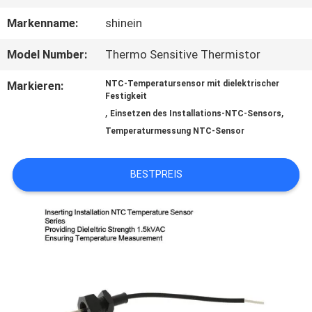
QUALITÄTSKONTROLLE
Markenname:
shinein
Model Number:
Thermo Sensitive Thermistor
TRETEN
Markieren:
NTC-Temperatursensor mit dielektrischer
Festigkeit
SIE
,
,
Einsetzen des Installations-NTC-Sensors
Temperaturmessung NTC-Sensor
MIT
UNS
BESTPREIS
IN
VERBINDUNG
NACHRICHTEN