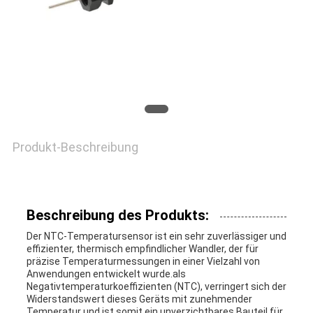
FORDERN
SIE EIN
ZITAT
VR
Produkt-Beschreibung
SHOW
SITEMAP
Beschreibung des Produkts:
Der NTC-Temperatursensor ist ein sehr zuverlässiger und
effizienter, thermisch empfindlicher Wandler, der für
PRIVACY
präzise Temperaturmessungen in einer Vielzahl von
Anwendungen entwickelt wurde.als
POLICY
Negativtemperaturkoeffizienten (NTC), verringert sich der
Widerstandswert dieses Geräts mit zunehmender
Temperatur und ist somit ein unverzichtbares Bauteil für