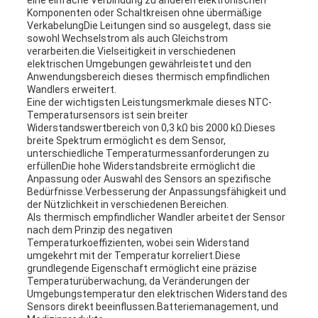
eine einfache Verbindung zu anderen elektronischen
Komponenten oder Schaltkreisen ohne übermäßige
VerkabelungDie Leitungen sind so ausgelegt, dass sie
sowohl Wechselstrom als auch Gleichstrom
verarbeiten.die Vielseitigkeit in verschiedenen
elektrischen Umgebungen gewährleistet und den
Anwendungsbereich dieses thermisch empfindlichen
Wandlers erweitert.
Eine der wichtigsten Leistungsmerkmale dieses NTC-
Temperatursensors ist sein breiter
Widerstandswertbereich von 0,3 kΩ bis 2000 kΩ.Dieses
breite Spektrum ermöglicht es dem Sensor,
unterschiedliche Temperaturmessanforderungen zu
erfüllenDie hohe Widerstandsbreite ermöglicht die
Anpassung oder Auswahl des Sensors an spezifische
Bedürfnisse.Verbesserung der Anpassungsfähigkeit und
der Nützlichkeit in verschiedenen Bereichen.
Als thermisch empfindlicher Wandler arbeitet der Sensor
nach dem Prinzip des negativen
Temperaturkoeffizienten, wobei sein Widerstand
umgekehrt mit der Temperatur korreliert.Diese
grundlegende Eigenschaft ermöglicht eine präzise
Temperaturüberwachung, da Veränderungen der
Umgebungstemperatur den elektrischen Widerstand des
Sensors direkt beeinflussen.Batteriemanagement, und