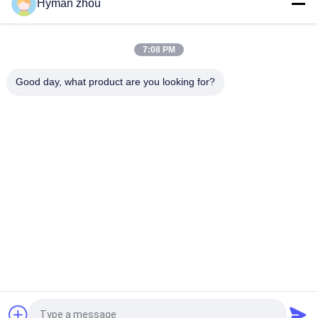
Hyman zhou
Des Wechselstrom-Heizungs-NTC breite 3950
Temperaturspanne Thermistor-Temperaturfühler-10K 1%
7:08 PM
Drei Temperaturfühler des Draht-NTC, keramische Schraube
Good day, what product are you looking for?
10k des Anschlusses NTC 3950 in PVC
Beliebte Kategorien
Alle
Ntc 
3D Drucker 
Temperaturfühler
Temperature Sensor
Haushalts-
FTE-
Temperaturfühler
Temperaturfühler
Verlegter 
Mikrotemperaturfühler
Temperaturfühler
Hochtemperaturk-