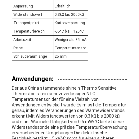
Anpassung
Erhältlich
Widerstandswert
0.3kΩ bis 2000kΩ
Transportpaket
Kartonverpackung
Temperaturbereich
-55°C bis +125°C
Arbeitszeit
Weniger als 35 mA
Reihe
Temperatursensor
Schleuderaumlänge
25 mm
Anwendungen:
Der aus China stammende shinein Thermo Sensitive
Thermistor ist ein sehr zuverlässiger NTC-
Temperatursensor, der für eine Vielzahl von
Anwendungen entwickelt wurde.Es misst die Temperatur
genau, indem es Veränderungen des Wärmewiderstands
erkennt.Mit Widerstandswerten von 0,3 kΩ bis 2000 kΩ
und einer Wärmeleitfähigkeit von 0,5 mW/°C bietet diese
Widerstandssonde eine präzise Temperaturüberwachung
in verschiedenen Umgebungen.Die dielektrische
Festigkeit beträgt 1.5 kVAC sorgt für einen sicheren