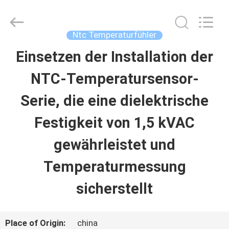
Dongguan
Shinein
Electornics
Technology
Ntc Temperaturfühler
Co.,Ltd.
All
Einsetzen der Installation der
HAUS
Rights
Reserved.
NTC-Temperatursensor-
PRODUKTE
Serie, die eine dielektrische
Festigkeit von 1,5 kVAC
ÜBER
gewährleistet und
UNS
Temperaturmessung
sicherstellt
FABRIK-
AUSFLUG
Place of Origin:
china