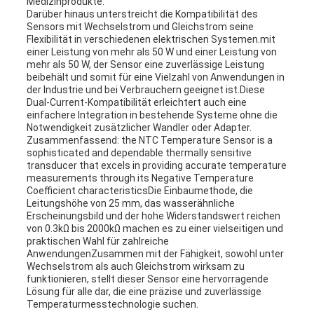
Medizinprodukte.
Darüber hinaus unterstreicht die Kompatibilität des
Sensors mit Wechselstrom und Gleichstrom seine
Flexibilität in verschiedenen elektrischen Systemen.mit
einer Leistung von mehr als 50 W und einer Leistung von
mehr als 50 W, der Sensor eine zuverlässige Leistung
beibehält und somit für eine Vielzahl von Anwendungen in
der Industrie und bei Verbrauchern geeignet ist.Diese
Dual-Current-Kompatibilität erleichtert auch eine
einfachere Integration in bestehende Systeme ohne die
Notwendigkeit zusätzlicher Wandler oder Adapter.
Zusammenfassend: the NTC Temperature Sensor is a
sophisticated and dependable thermally sensitive
transducer that excels in providing accurate temperature
measurements through its Negative Temperature
Coefficient characteristicsDie Einbaumethode, die
Leitungshöhe von 25 mm, das wasserähnliche
Erscheinungsbild und der hohe Widerstandswert reichen
von 0.3kΩ bis 2000kΩ machen es zu einer vielseitigen und
praktischen Wahl für zahlreiche
AnwendungenZusammen mit der Fähigkeit, sowohl unter
Wechselstrom als auch Gleichstrom wirksam zu
funktionieren, stellt dieser Sensor eine hervorragende
Lösung für alle dar, die eine präzise und zuverlässige
Temperaturmesstechnologie suchen.