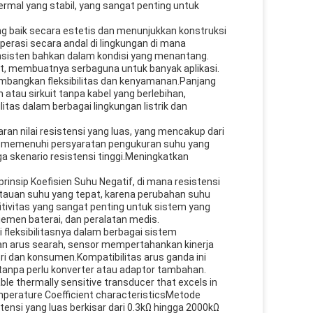
mal yang stabil, yang sangat penting untuk
 yang baik secara estetis dan menunjukkan konstruksi
rasi secara andal di lingkungan di mana
nsisten bahkan dalam kondisi yang menantang.
t, membuatnya serbaguna untuk banyak aplikasi.
imbangkan fleksibilitas dan kenyamanan.Panjang
atau sirkuit tanpa kabel yang berlebihan,
tas dalam berbagai lingkungan listrik dan
aran nilai resistensi yang luas, yang mencakup dari
k memenuhi persyaratan pengukuran suhu yang
ga skenario resistensi tinggi.Meningkatkan
rinsip Koefisien Suhu Negatif, di mana resistensi
ntauan suhu yang tepat, karena perubahan suhu
itivitas yang sangat penting untuk sistem yang
men baterai, dan peralatan medis.
 fleksibilitasnya dalam berbagai sistem
turan arus searah, sensor mempertahankan kinerja
ri dan konsumen.Kompatibilitas arus ganda ini
 tanpa perlu konverter atau adaptor tambahan.
e thermally sensitive transducer that excels in
perature Coefficient characteristicsMetode
tensi yang luas berkisar dari 0.3kΩ hingga 2000kΩ