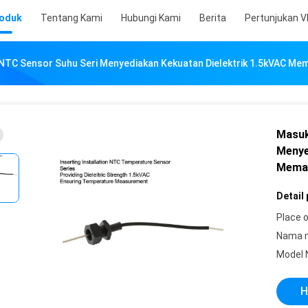
oduk
Tentang Kami
Hubungi Kami
Berita
Pertunjukan V
 NTC Sensor Suhu Seri Menyediakan Kekuatan Dielektrik 1.5kVAC Me
Masuk
Menye
Memas
Detail
Place o
Nama 
Model 
H