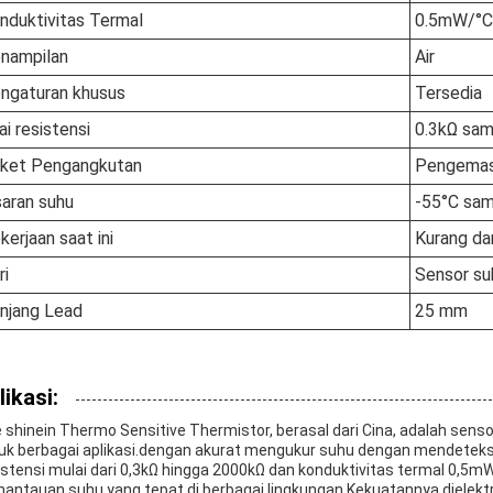
nduktivitas Termal
0.5mW/°C
nampilan
Air
ngaturan khusus
Tersedia
ai resistensi
0.3kΩ sa
ket Pengangkutan
Pengemas
saran suhu
-55°C sa
kerjaan saat ini
Kurang da
ri
Sensor su
njang Lead
25 mm
likasi:
 shinein Thermo Sensitive Thermistor, berasal dari Cina, adalah sen
uk berbagai aplikasi.dengan akurat mengukur suhu dengan mendeteksi
istensi mulai dari 0,3kΩ hingga 2000kΩ dan konduktivitas termal 0,5m
antauan suhu yang tepat di berbagai lingkungan.Kekuatannya dielek