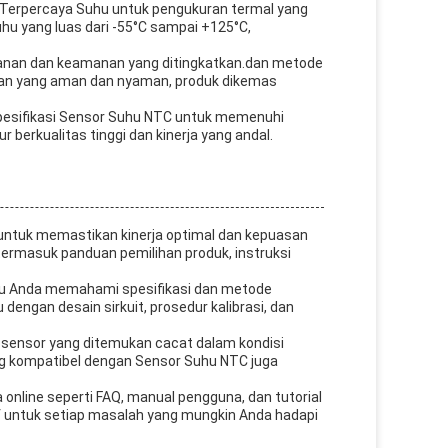
r Terpercaya Suhu untuk pengukuran termal yang
hu yang luas dari -55°C sampai +125°C,
ahanan dan keamanan yang ditingkatkan.dan metode
an yang aman dan nyaman, produk dikemas
pesifikasi Sensor Suhu NTC untuk memenuhi
berkualitas tinggi dan kinerja yang andal.
untuk memastikan kinerja optimal dan kepuasan
rmasuk panduan pemilihan produk, instruksi
tu Anda memahami spesifikasi dan metode
engan desain sirkuit, prosedur kalibrasi, dan
k sensor yang ditemukan cacat dalam kondisi
ng kompatibel dengan Sensor Suhu NTC juga
nline seperti FAQ, manual pengguna, dan tutorial
f untuk setiap masalah yang mungkin Anda hadapi