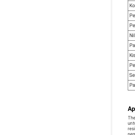
Ko
Pe
Pe
Nil
Pa
Ki
Pe
Se
Pa
Ap
The
unt
res
pem