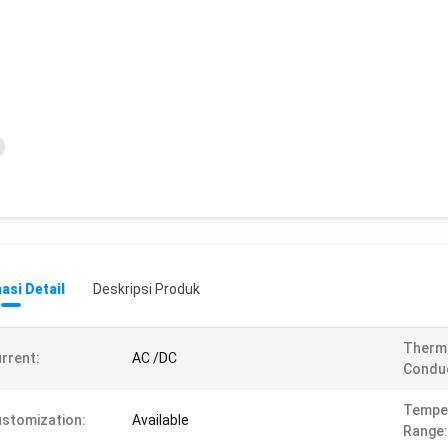
asi Detail
Deskripsi Produk
Therm
rrent:
AC /DC
Conduc
Tempe
stomization:
Available
Range: