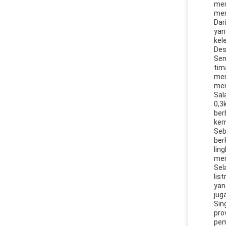
men
men
Dar
yan
kel
Des
Sen
tim
men
mem
Sal
0,3
ber
kem
Seb
ber
lin
mem
Sel
lis
yan
jug
Sin
pro
pem