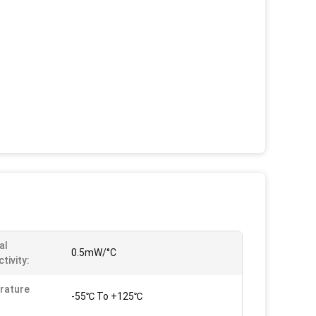
al
0.5mW/°C
tivity:
rature
-55℃ To +125℃