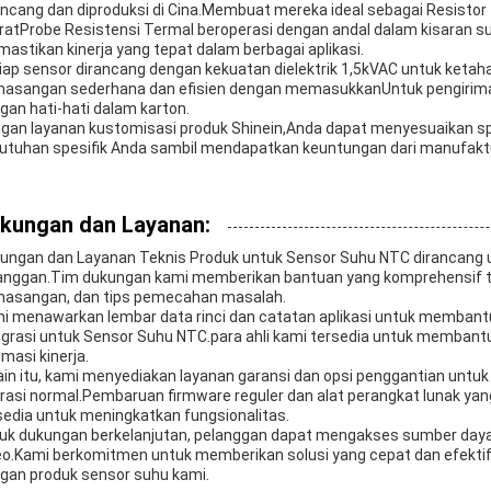
ancang dan diproduksi di Cina.Membuat mereka ideal sebagai Resisto
ratProbe Resistensi Termal beroperasi dengan andal dalam kisaran su
astikan kinerja yang tepat dalam berbagai aplikasi.
iap sensor dirancang dengan kekuatan dielektrik 1,5kVAC untuk ket
asangan sederhana dan efisien dengan memasukkanUntuk pengirim
gan hati-hati dalam karton.
gan layanan kustomisasi produk Shinein,Anda dapat menyesuaikan s
utuhan spesifik Anda sambil mendapatkan keuntungan dari manufaktur 
kungan dan Layanan:
ungan dan Layanan Teknis Produk untuk Sensor Suhu NTC dirancang 
anggan.Tim dukungan kami memberikan bantuan yang komprehensif te
asangan, dan tips pemecahan masalah.
i menawarkan lembar data rinci dan catatan aplikasi untuk memban
egrasi untuk Sensor Suhu NTC.para ahli kami tersedia untuk membantu d
imasi kinerja.
ain itu, kami menyediakan layanan garansi dan opsi penggantian untu
rasi normal.Pembaruan firmware reguler dan alat perangkat lunak ya
sedia untuk meningkatkan fungsionalitas.
uk dukungan berkelanjutan, pelanggan dapat mengakses sumber daya o
eo.Kami berkomitmen untuk memberikan solusi yang cepat dan efekti
gan produk sensor suhu kami.