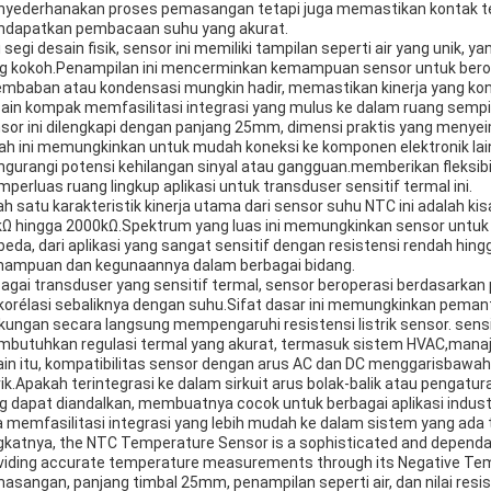
yederhanakan proses pemasangan tetapi juga memastikan kontak ter
dapatkan pembacaan suhu yang akurat.
i segi desain fisik, sensor ini memiliki tampilan seperti air yang unik,
g kokoh.Penampilan ini mencerminkan kemampuan sensor untuk berope
embaban atau kondensasi mungkin hadir, memastikan kinerja yang ko
ain kompak memfasilitasi integrasi yang mulus ke dalam ruang sempi
sor ini dilengkapi dengan panjang 25mm, dimensi praktis yang menye
ah ini memungkinkan untuk mudah koneksi ke komponen elektronik lain 
gurangi potensi kehilangan sinyal atau gangguan.memberikan fleksibili
perluas ruang lingkup aplikasi untuk transduser sensitif termal ini.
ah satu karakteristik kinerja utama dari sensor suhu NTC ini adalah kis
kΩ hingga 2000kΩ.Spektrum yang luas ini memungkinkan sensor untu
beda, dari aplikasi yang sangat sensitif dengan resistensi rendah hing
ampuan dan kegunaannya dalam berbagai bidang.
agai transduser yang sensitif termal, sensor beroperasi berdasarkan p
korélasi sebaliknya dengan suhu.Sifat dasar ini memungkinkan pema
gkungan secara langsung mempengaruhi resistensi listrik sensor. sens
butuhkan regulasi termal yang akurat, termasuk sistem HVAC,manaje
ain itu, kompatibilitas sensor dengan arus AC dan DC menggarisbawahi
trik.Apakah terintegrasi ke dalam sirkuit arus bolak-balik atau penga
g dapat diandalkan, membuatnya cocok untuk berbagai aplikasi indust
a memfasilitasi integrasi yang lebih mudah ke dalam sistem yang ada
gkatnya, the NTC Temperature Sensor is a sophisticated and dependabl
viding accurate temperature measurements through its Negative Tem
asangan, panjang timbal 25mm, penampilan seperti air, dan nilai resis