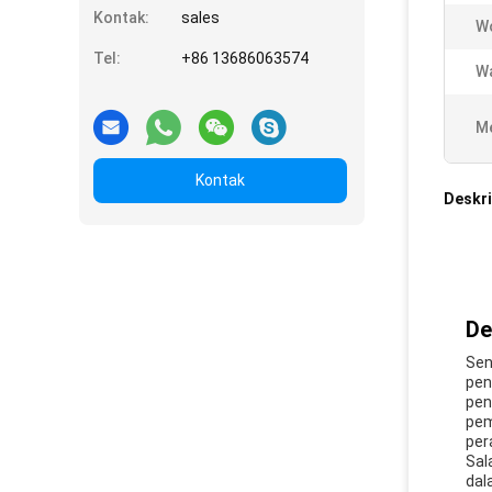
Kontak:
sales
Wo
Tel:
+86 13686063574
Wa
Me
Kontak
Deskri
De
Sen
pen
pen
pem
per
Sal
dal