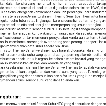
kan dalam kondisi yang menuntut listrik, membuatnya cocok untuk apl
de resistansi termal ini ideal untuk digunakan dalam sistem HVAC, di
uk efisiensi energi dan kenyamanan.dan unit pendingin udara untuk
erja sistem sesuaiSelain itu,shinein Thermo Sensitive Thermistor ba
gukur suhu tubuh atau lingkungan karena sensitivitas termal yang aku
promosikan efisiensi energi dan memperpanjang umur perangkat.
am industri otomotif, sensor suhu NTC ini berfungsi sebagai kompon
ajemen baterai, dan kontrol iklim.Fitur yang dapat disesuaikan me
sifikasi sensor untuk memenuhi persyaratan kendaraan tertentuSelain
mal ini membantu mencegah overheating pada perangkat seperti lapt
gan menyediakan data suhu secara real-time.
rmistor Thermo Sensitive shinein juga banyak digunakan dalam otoma
eliharaan kondisi suhu yang optimal sangat penting.dikombinasikan de
buatnya cocok untuk integrasi ke dalam sistem kontrol yang mengatu
mal ini memastikan akurasi dan keandalan yang tinggi.
ara keseluruhan, shinein Thermo Sensitive Thermistor adalah kompon
g membutuhkan pengukuran dan kontrol suhu yang tepat.Teknologi pr
gan pilihan yang dapat disesuaikan dan sifat listrik yang kuat, menjad
g mencari solusi sensor suhu yang dapat diandalkan.
ngaturan:
nein menawarkan solusi Sensor Suhu NTC yang disesuaikan dengan m