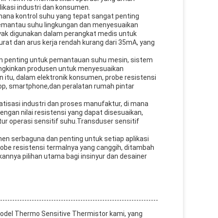
ikasi industri dan konsumen.
 mana kontrol suhu yang tepat sangat penting
 memantau suhu lingkungan dan menyesuaikan
nyak digunakan dalam perangkat medis untuk
rat dan arus kerja rendah kurang dari 35mA, yang
en penting untuk pemantauan suhu mesin, sistem
mungkinkan produsen untuk menyesuaikan
 itu, dalam elektronik konsumen, probe resistensi
op, smartphone,dan peralatan rumah pintar
tisasi industri dan proses manufaktur, di mana
ngan nilai resistensi yang dapat disesuaikan,
r operasi sensitif suhu.Transduser sensitif
en serbaguna dan penting untuk setiap aplikasi
obe resistensi termalnya yang canggih, ditambah
ikannya pilihan utama bagi insinyur dan desainer
odel Thermo Sensitive Thermistor kami, yang