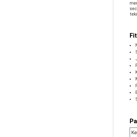
men
sec
tek
Fit
Pa
Ke