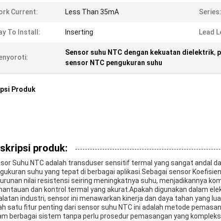
rk Current:
Less Than 35mA
Series
y To Install:
Inserting
Lead L
Sensor suhu NTC dengan kekuatan dielektrik
,
p
nyoroti:
sensor NTC pengukuran suhu
psi Produk
skripsi produk:
sor Suhu NTC adalah transduser sensitif termal yang sangat andal d
gukuran suhu yang tepat di berbagai aplikasi.Sebagai sensor Koefisie
urunan nilai resistensi seiring meningkatnya suhu, menjadikannya k
antauan dan kontrol termal yang akurat.Apakah digunakan dalam ele
alatan industri, sensor ini menawarkan kinerja dan daya tahan yang lua
ah satu fitur penting dari sensor suhu NTC ini adalah metode pemas
am berbagai sistem tanpa perlu prosedur pemasangan yang kompleks