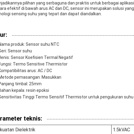
jadikannya pilihan yang serbaguna dan praktis untuk berbagai apli
ara efektif di bawah arus AC dan DC, sensor ini merupakan solusi yan
nologi sensing suhu yang tepat dan dapat diandalkan.
ur:
Nama produk: Sensor suhu NTC
Seri: Sensor suhu
Jenis: Sensor Koefisien Termal Negatif
Fungsi: Termo Sensitive Thermistor
Kompatibilitas arus: AC / DC
Metode pemasangan: Masukkan
Panjang timbal: 25mm
Bahan kepala: resin epoksi
Sensitivitas Tinggi Termo Sensitif Thermistor untuk pengukuran suhu
rameter teknis:
kuatan Dielektrik
1.5kVAC