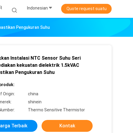
R
Indonesian
Quote request suatu
mastikan Pengukuran Suhu
kan Instalasi NTC Sensor Suhu Seri
diakan kekuatan dielektrik 1.5kVAC
tikan Pengukuran Suhu
 produk:
f Origin:
china
merek:
shinein
Number:
Thermo Sensitive Thermistor
arga Terbaik
Kontak