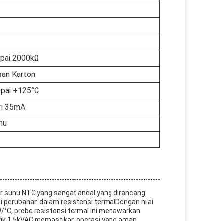
mpai 2000kΩ
an Karton
mpai +125°C
ri 35mA
hu
sor suhu NTC yang sangat andal yang dirancang
 perubahan dalam resistensi termalDengan nilai
W/°C, probe resistensi termal ini menawarkan
trik 1.5kVAC memastikan operasi yang aman