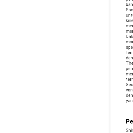
bah
Son
unt
kin
men
mem
Dal
man
spe
ter
den
The
pem
mem
ter
Sec
yan
den
yan
Pe
Shi