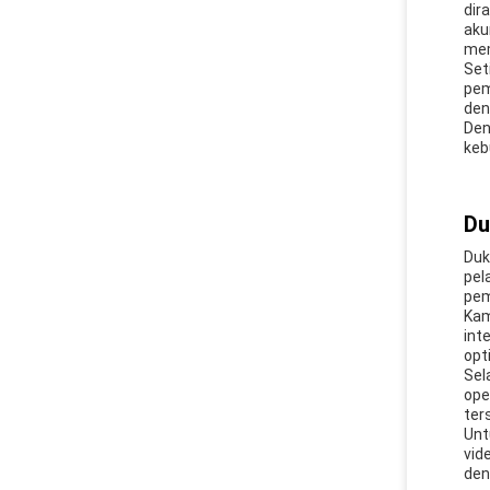
dir
aku
mem
Set
pem
den
Den
keb
Du
Duk
pel
pem
Kam
int
opt
Sel
ope
ter
Unt
vid
den