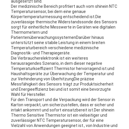
ausgesetzt sind.
Der medizinische Bereich profitiert auch vom shinein NTC
Temperatursensor, bei dem eine genaue
Körpertemperaturmessung entscheidend ist.Die
zuverlässige thermische Widerstandssonde des Sensors
sorgt für einheitliche Messwerte in Geräten wie digitalen
Thermometern und
PatientenüberwachungssystemenDarüber hinaus
unterstützt seine stabile Leistung in einem breiten
Temperaturbereich verschiedene medizinische
Diagnostik- und Therapiegeräte.
Die Verbraucherelektronik ist ein weiteres
herausragendes Szenario, in dem dieser negative
Temperaturkoeffizient Thermistor hervorragend ist.und
Haushaltsgeräte zur Überwachung der Temperatur und
zur Verhinderung von ÜberhitzungDie präzise
Messfähigkeit des Sensors trägt zur Produktsicherheit
und Energieeffizienz bei und ist somit eine bevorzugte
Wahl für Hersteller.
Für den Transport und die Verpackung wird der Sensor in
Karton verpackt, um sicherzustellen, dass er sicher und
intakt ankommt und sofort einsatzbereit ist.Der shinein
Thermo Sensitive Thermistor ist ein vielseitiger und
zuverlässiger NTC Temperatursensor, der für eine
Vielzahl von Anwendungen geeignet ist., von Industrie und