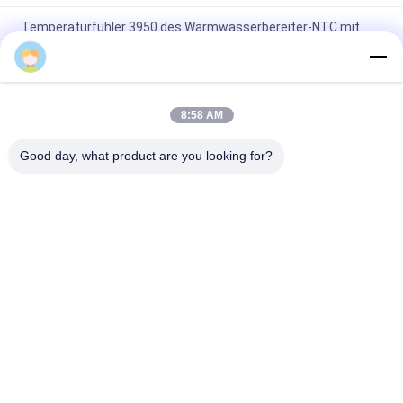
Temperaturfühler 3950 des Warmwasserbereiter-NTC mit
Plastikmetall
Des Wechselstrom-Heizungs-NTC breite 3950
Temperaturspanne Thermistor-Temperaturfühler-10K 1%
8:58 AM
Drei Temperaturfühler des Draht-NTC, keramische Schraube
Good day, what product are you looking for?
10k des Anschlusses NTC 3950 in PVC
Beliebte Kategorien
Alle
Ntc 
3D Drucker 
Temperaturfühler
Temperature Sensor
Haushalts-
FTE-
Temperaturfühler
Temperaturfühler
Verlegter 
Mikrotemperaturfühler