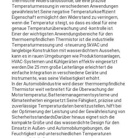
thermische Widerstandssonde, die eine präzise
Temperaturmessung in verschiedenen Anwendungen
gewährleistet.Seine negative Temperaturkoeffizient
Eigenschaft ermöglicht den Widerstand zu verringern,
wenn die Temperatur steigt, so dass es ideal für eine
genaue Temperaturüberwachung und -kontrolle ist.
Einer der wichtigsten Anwendungsbereiche für den
thermoempfindlichen Thermistor ist die industrielle
Temperaturmessung und -steuerung.5kVAC und
langlebige Konstruktion mit wasserdichtem Aussehen,
kann es in rauen Umgebungen wie Produktionsanlagen,
HVAC-Systemen und Kühlgeräten effektiv eingesetzt
werden.Die 25 mm große Leiterlänge erleichtert die
einfache Integration in verschiedene Geräte und
Instrumente, was seine Vielseitigkeit erhöht.
In der Automobilindustrie wird dieser thermoempfindliche
Thermistor weit verbreitet für die Überwachung der
Motortemperatur, Batteriemanagementsysteme und
Klimateinheiten eingesetzt.Seine Fähigkeit, präzise und
zuverlässige Temperaturdaten bereitzustellen, hilft bei
der Optimierung der Leistung und der Gewährleistung von
SicherheitsstandardsDarüber hinaus eignet sich die
kompakte Größe und das wasserdichte Design für den
Einsatz in Außen- und Automobilumgebungen, die
Feuchtigkeit und unterschiedlichen Temperaturen