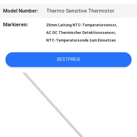
QUALITÄTSKONTROLLE
Model Number:
Thermo Sensitive Thermistor
Markieren:
,
25mm Leitung NTC-Temperatursensor
,
TRETEN
AC DC Thermischer Detektionssensor
NTC-Temperatursonde zum Einsetzen
SIE
MIT
BESTPREIS
UNS
IN
VERBINDUNG
NACHRICHTEN