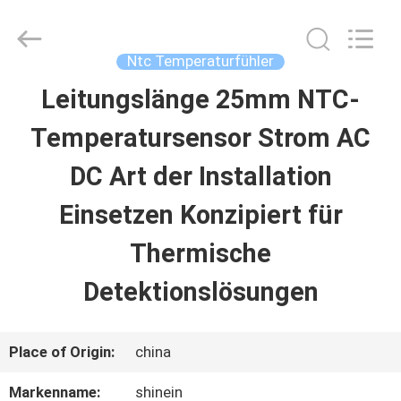
Dongguan
Shinein
Electornics
Technology
Ntc Temperaturfühler
Co.,Ltd.
All
Leitungslänge 25mm NTC-
HAUS
Rights
Reserved.
Temperatursensor Strom AC
PRODUKTE
DC Art der Installation
Einsetzen Konzipiert für
ÜBER
Thermische
UNS
Detektionslösungen
FABRIK-
Place of Origin:
china
AUSFLUG
Markenname:
shinein