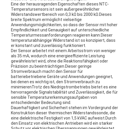
Eine der herausragenden Eigenschaften dieses NTC-
Temperatursensors ist sein außergewöhnlicher
Widerstandswertbereich von 0,3 kΩ bis 2000 kΩ.Dieses
breite Spektrum ermöglicht vielseitige
Anwendungsmöglichkeiten, so dass der Sensor mit hoher
Empfindlichkeit und Genauigkeit auf unterschiedliche
Temperaturmessanforderungen reagieren kann.Dieser
temperaturabhängige Widerstand ist so konzipiert, dass
er konstant und zuverlässig funktioniert.
Der Sensor arbeitet mit einem Arbeitsstrom von weniger
als 35 mA, wodurch eine energieeffiziente Leistung
gewährleistet wird, ohne die Reaktionsfähigkeit oder
Präzision zu beeinträchtigen.Dieser geringe
Stromverbrauch macht den Sensor für
batteriebetriebene Geräte und Anwendungen geeignet,
bei denen es wichtig ist, den Stromverbrauch zu
minimierenTrotz des Niedrigstrombetriebs bietet es eine
hervorragende Signalstabilität und Zuverlässigkeit, die für
sensible Temperaturerkennungsaufgaben von
entscheidender Bedeutung sind.
Dauerhaftigkeit und Sicherheit stehen im Vordergrund der
Konstruktion dieser thermischen Widerstandssonde, die
eine dielektrische Festigkeit von 1,5 kVAC aufweist.Durch
den Einsatz von elektrischen Antrieben wird ein starker
Schutz vor elektrischen Überspannungen gewährleistet