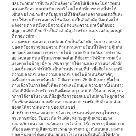
ผลประกอบการที่ประหยัดพลังงานโดยไม่เสียสละในการตอบ
สนองหรือความแม่นยําการบริโภคไฟฟ้าที่ต่ําขนาดนี้ทําให้
เซ็นเซอร์เหมาะสําหรับอุปกรณ์ที่ใช้พลังงานจากแบตเตอรี่และ
การใช้งานที่การลดการใช้พลังงานเป็นสิ่งสําคัญถึงแม้จะใช้
พลังงานต่ํา แต่ยังคงมีความมั่นคงและความน่าเชื่อถือของ
สัญญาณที่ดีเยี่ยม ซึ่งเป็นสิ่งสําคัญสําหรับงานตรวจจับอุณหภูมิ
ที่ nhạy cảm
ความทนทานและความปลอดภัยเป็นสิ่งสําคัญในการออกแบบ
ของเครื่องตรวจสอบความต้านทานความร้อนนี้ให้ความคุ้มกัน
อย่างแข็งแรงต่อการกระจายไฟฟ้า และรับประกันการทํางาน
อย่างปลอดภัย แม้ในสภาพแวดล้อมที่ต้องการไฟฟ้าความแข็ง
แรงทางไฟฟ้าสูงนี้ช่วยเพิ่มอายุการใช้งานและความน่าเชื่อถือ
ของเซ็นเซอร์ ทําให้มันเป็นส่วนประกอบที่น่าเชื่อถือในระบบที่
ความปลอดภัยและความปลอดภัยของไฟฟ้าเป็นสิ่งสําคัญ
เครื่องตรวจความร้อน NTC มีความยาว 25 มิลลิเมตร ซึ่งเป็น
ทางเลือกในการติดตั้งที่สะดวกและยืดหยุ่น ความยาวนี้เป็นทาง
เลือกที่ดีที่สุดสําหรับการติดตั้งหลายรูปแบบทําให้สามารถบูรณ
าการได้ง่ายในระบบที่มีอยู่หรือการออกแบบใหม่สายไฟถูกสร้าง
ขึ้นเพื่อทนต่อความเครียดทางกลและการเผชิญกับสิ่งแวดล้อม
ส่งผลให้ความทนทานของเซ็นเซอร์
สําหรับการขนส่งและการจัดการ, เซนเซอร์ถูกบรรจุในบรรจุ
กระดาษกล่อง, รับประกันว่าแต่ละหน่วยถูกคุ้มครองอย่าง
ปลอดภัยระหว่างการส่งและการจัดเก็บ. วิธีการบรรจุนี้ลดความ
เสี่ยงของความเสียหายการรักษาความสมบูรณ์แบบและผลงาน
ของเซ็นเซอร์ ตั้งแต่มันออกจากโรงงานจนถึงมันถึงผู้ใช้ปลาย