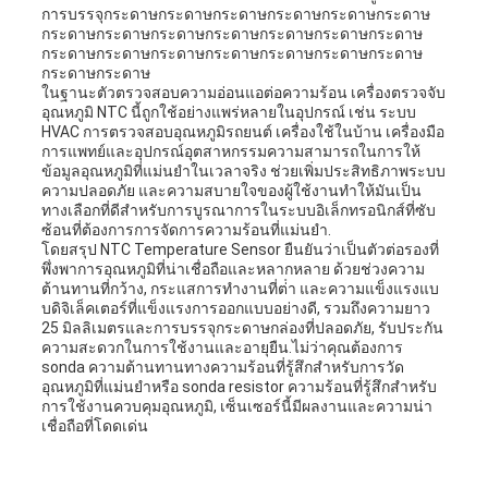
การบรรจุกระดาษกระดาษกระดาษกระดาษกระดาษกระดาษ
กระดาษกระดาษกระดาษกระดาษกระดาษกระดาษกระดาษ
กระดาษกระดาษกระดาษกระดาษกระดาษกระดาษกระดาษ
กระดาษกระดาษ
ในฐานะตัวตรวจสอบความอ่อนแอต่อความร้อน เครื่องตรวจจับ
อุณหภูมิ NTC นี้ถูกใช้อย่างแพร่หลายในอุปกรณ์ เช่น ระบบ
HVAC การตรวจสอบอุณหภูมิรถยนต์ เครื่องใช้ในบ้าน เครื่องมือ
การแพทย์และอุปกรณ์อุตสาหกรรมความสามารถในการให้
ข้อมูลอุณหภูมิที่แม่นยําในเวลาจริง ช่วยเพิ่มประสิทธิภาพระบบ
ความปลอดภัย และความสบายใจของผู้ใช้งานทําให้มันเป็น
ทางเลือกที่ดีสําหรับการบูรณาการในระบบอิเล็กทรอนิกส์ที่ซับ
ซ้อนที่ต้องการการจัดการความร้อนที่แม่นยํา.
โดยสรุป NTC Temperature Sensor ยืนยันว่าเป็นตัวต่อรองที่
พึ่งพาการอุณหภูมิที่น่าเชื่อถือและหลากหลาย ด้วยช่วงความ
ต้านทานที่กว้าง, กระแสการทํางานที่ต่ํา และความแข็งแรงแบ
บดิจิเล็คเตอร์ที่แข็งแรงการออกแบบอย่างดี, รวมถึงความยาว
25 มิลลิเมตรและการบรรจุกระดาษกล่องที่ปลอดภัย, รับประกัน
ความสะดวกในการใช้งานและอายุยืน.ไม่ว่าคุณต้องการ
sonda ความต้านทานทางความร้อนที่รู้สึกสําหรับการวัด
อุณหภูมิที่แม่นยําหรือ sonda resistor ความร้อนที่รู้สึกสําหรับ
การใช้งานควบคุมอุณหภูมิ, เซ็นเซอร์นี้มีผลงานและความน่า
เชื่อถือที่โดดเด่น