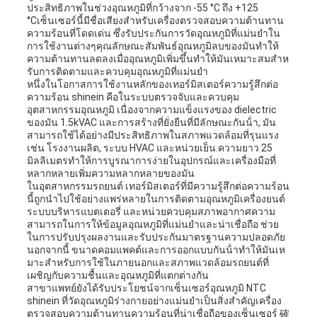
ประสิทธิภาพในช่วงอุณหภูมิที่กว้างจาก -55 °C ถึง +125
°Cเซ็นเซอร์นี้มีชื่อเสียงสําหรับเครื่องตรวจสอบความต้านทาน
ความร้อนที่โดดเด่น ซึ่งรับประกันการวัดอุณหภูมิที่แม่นยําใน
การใช้งานต่างๆคุณลักษณะสัมพันธ์อุณหภูมิลบของมันทําให้
ความต้านทานลดลงเมื่ออุณหภูมิเพิ่มขึ้นทําให้มันเหมาะสมสําห
รับการติดตามและควบคุมอุณหภูมิที่แม่นยํา
หนึ่งในโอกาสการใช้งานหลักของเทอร์มิสเตอร์ความรู้สึกต่อ
ความร้อน shinein คือในระบบตรวจจับและควบคุม
อุตสาหกรรมอุณหภูมิ เนื่องจากความแข็งแรงของ dielectric
ของมัน 1.5kVAC และการสร้างที่ยั่งยืนที่มีลักษณะกันน้ํา, มัน
สามารถใช้ได้อย่างมีประสิทธิภาพในสภาพแวดล้อมที่รุนแรง
เช่น โรงงานผลิต, ระบบ HVAC และหน่วยเย็น.ความยาว 25
มิลลิเมตรทําให้การบูรณาการง่ายในอุปกรณ์และเครื่องมือที่
หลากหลายเพิ่มความหลากหลายของมัน
ในอุตสาหกรรมรถยนต์ เทอร์มิสเตอร์ที่มีความรู้สึกต่อความร้อน
นี้ถูกนําไปใช้อย่างแพร่หลายในการติดตามอุณหภูมิเครื่องยนต์
ระบบบริหารแบตเตอรี่ และหน่วยควบคุมสภาพอากาศความ
สามารถในการให้ข้อมูลอุณหภูมิที่แม่นยําและน่าเชื่อถือ ช่วย
ในการปรับปรุงผลงานและรับประกันมาตรฐานความปลอดภัย
นอกจากนี้ ขนาดคอมแพคต์และการออกแบบกันน้ําทําให้มันเห
มาะสําหรับการใช้ในภายนอกและสภาพแวดล้อมรถยนต์ที่
เผชิญกับความชื้นและอุณหภูมิที่แตกต่างกัน
สาขาแพทย์ยังได้รับประโยชน์จากเซ็นเซอร์อุณหภูมิ NTC
shinein ที่วัดอุณหภูมิร่างกายอย่างแม่นยําเป็นสิ่งสําคัญเครื่อง
ตรวจสอบความต้านทานความร้อนที่น่าเชื่อถือของเซ็นเซอร์ 確