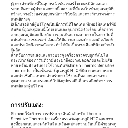
保การอ่านที่คงที่ในอุปกรณ์ เช่น เทอร์โมเมตรดิจิตอลและ
ระบบติดตามผู้ป่วยนอกจากนี้ ผลงานที่มั่นคงในช่วงอุณหภูมิที่
กว้างขวางยังรองรับอุปกรณ์การวินิจฉัยและการรักษาทางการ
แพทย์ต่างๆ
อิเล็กทรอนิกส์ผู้บริโภคเป็นอีกกรณีที่โดดเด่น ที่เทอร์มิสเตอร์ที่มี
สัมพันธ์อุณหภูมิลบนี้โดดเด่นและอุปกรณ์ครัวเรือน เพื่อตรวจ
สอบอุณหภูมิและป้องกันการอุ่นเกินความสามารถในการวัดที่
แม่นยําของเซนเซอร์ ส่งผลให้มีความปลอดภัยของผลิตภัณฑ์
และประสิทธิภาพพลังงาน ทําให้มันเป็นทางเลือกที่นิยมสําหรับ
ผู้ผลิต
สําหรับการขนส่งและการบรรจุ เครื่องตรวจจับถูกส่งไปใน
กระเป๋ากล่อง การันตีว่ามันจะมาถึงอย่างปลอดภัยและไม่เสีย
หาย พร้อมสําหรับการใช้งานทันทีshinein Thermo Sensitive
Thermistor เป็นเซ็นเซอร์อุณหภูมิ NTC ที่มีความหลากหลาย
และน่าเชื่อถือ เหมาะสําหรับการใช้งานที่หลากหลายจาก
อุตสาหกรรมและรถยนต์ ไปยังอุปกรณ์อิเล็กทรอนิกส์ทางการ
แพทย์และผู้บริโภค
การปรับแต่ง:
Shinein ให้บริการการปรับปรุงสินค้าสําหรับ Thermo
Sensitive Thermistor เครื่องตรวจวัดอุณหภูมิ NTC คุณภาพ
สูงที่ออกแบบและผลิตในจีนเครื่องแปลงความร้อนนี้มีค่าอุณหภู