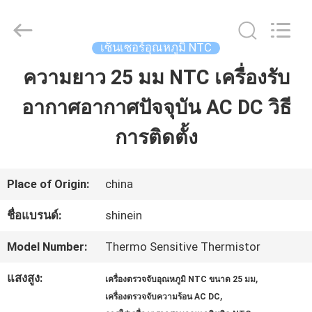
Dongguan
Shinein
Electornics
Technology
เซ็นเซอร์อุณหภูมิ NTC
Co.,Ltd.
All
ความยาว 25 มม NTC เครื่องรับ
บ้าน
Rights
Reserved.
อากาศอากาศปัจจุบัน AC DC วิธี
สินค้า
การติดตั้ง
เกี่ยว
Place of Origin:
china
กับ
ชื่อแบรนด์:
shinein
เรา
Model Number:
Thermo Sensitive Thermistor
แสงสูง:
,
เครื่องตรวจจับอุณหภูมิ NTC ขนาด 25 มม
ทัวร์
,
เครื่องตรวจจับความร้อน AC DC