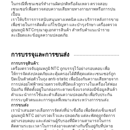
ในกรณีที่เซนเซอร์ทํางานผิดปกติหรือล้มเหลว ตรวจสอบ
เซนเซอร์เพื่อตรวจสอบความเสียหายทางกายภาพหรือการปน
เปื้อน
เราให้บริการการสนับสนุนทางเทคนิค และบริการหลังการขาย
เพื่อช่วยในการติดตั้ง แก้ไขปัญหา และบํารุงรักษา เครื่องตรวจ
อุณหภูมิ NTCกรุณาดูเอกสารสินค้า สําหรับคําแนะนําราย
ละเอียดและข้อมูลความปลอดภัย.
การบรรจุและการขนส่ง
การบรรจุสินค้า:
เครื่องตรวจจับอุณหภูมิ NTC ถูกบรรจุไว้อย่างรอบคอบ เพื่อ
ให้การจัดส่งปลอดภัยและคุ้มครองได้ดีที่สุดแต่ละเซนเซอร์ถูก
ปิดเป็นตัวต่อตัวในถุง anti-static เพื่อป้องกันความเสียหายจาก
การปล่อยไฟฟ้าหน่วยตรวจจับที่ปิดแล้วถูกวางในเครื่องใส่ฟอง
ป้องกัน ที่ติดตั้งอยู่ในกล่องกระดาษแข็งแรงกล่องมีข้อมูลสินค้า
คําแนะนําการใช้และคําเตือนความปลอดภัย เพื่อรับประกัน
การระบุตัวตนและการดูแลที่เหมาะสมระหว่างการขนส่ง.
การขนส่ง
เรานําเสนอทางเลือกการจัดส่งที่น่าเชื่อถือ เพื่อจัดส่งเซ็นเซอร์
อุณหภูมิ NTC อย่างรวดเร็วและปลอดภัย แต่ละพัสดุถูกจัดการ
อย่างรอบคอบ และส่งผ่านผู้รับรองที่มีความสามารถในการ
ติดตามระยะเวลาในการส่งอาจแตกต่างกันขึ้นอยู่กับที่ปลาย