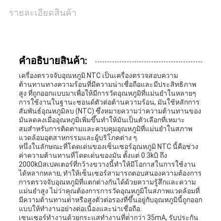
เสนอ
รายละเอียดสินค้า
ราคา
คําอธิบายสินค้า:
VR
เครื่องตรวจจับอุณหภูมิ NTC เป็นเครื่องตรวจสอบความ
ต้านทานทางความร้อนที่มีความน่าเชื่อถือและมีประสิทธิภาพ
SHOW
สูง ที่ถูกออกแบบมาเพื่อให้มีการวัดอุณหภูมิที่แม่นยําในหลายๆ
การใช้งานในฐานะซอนด์ตัวต่อต้านความร้อน, มันใช้หลักการ
สัมพันธ์อุณหภูมิลบ (NTC) ซึ่งหมายความว่าความต้านทานของ
มันลดลงเมื่ออุณหภูมิเพิ่มขึ้นทําให้มันเป็นตัวเลือกที่เหมาะ
แผนผัง
สมสําหรับการติดตามและควบคุมอุณหภูมิที่แม่นยําในสภาพ
แวดล้อมอุตสาหกรรมและผู้บริโภคต่าง ๆ.
เว็บไซต์
หนึ่งในลักษณะที่โดดเด่นของเซ็นเซอร์อุณหภูมิ NTC นี้คือช่วง
ค่าความต้านทานที่โดดเด่นของมัน ตั้งแต่ 0.3kΩ ถึง
2000kΩสเปคเตอร์ที่กว้างขวางนี้ทําให้มีโอกาสในการใช้งาน
ได้หลากหลาย, ทําให้เซ็นเซอร์สามารถตอบสนองความต้องการ
PRIVACY
การตรวจจับอุณหภูมิที่แตกต่างกันได้ด้วยความรู้สึกและความ
แม่นยําสูง ไม่ว่าคุณต้องการการวัดอุณหภูมิในสภาพแวดล้อมที่
มีความต้านทานต่ําหรือสูงตัวต่อรองที่ขึ้นอยู่กับอุณหภูมินี้ถูกออก
POLICY
แบบให้ทํางานอย่างต่อเนื่องและน่าเชื่อถือ.
เซนเซอร์ทํางานด้วยกระแสทํางานที่ต่ํากว่า 35mA, รับประกัน