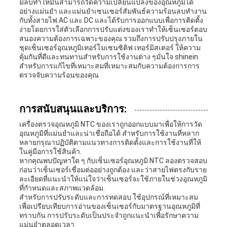
มิลบทําให้มันสามารถวัดความเปลี่ยนแปลงของอุณหภูมิได้
อย่างแม่นยํา และแม่นยําเซนเซอร์สัมพันธ์ความร้อนลบทํางาน
กับทั้งสายไฟ AC และ DC และได้รับการออกแบบเพื่อการติดตั้ง
ง่ายโดยการใส่ตัวเลือกการปรับแต่งของเราทําให้เซ็นเซอร์ตอบ
สนองความต้องการเฉพาะของคุณ รวมถึงการปรับปรุงภายใน
ชุดเซ็นเซอร์อุณหภูมิเทอร์โมเซนซิติฟ เทอร์มิสเตอร์ ให้ความ
คุ้มกันที่ดีและทนทานสําหรับการใช้งานต่าง ๆมั่นใจ shinein
สําหรับการแก้ไขที่เหมาะสมที่เหมาะสมกับความต้องการการ
ตรวจจับความร้อนของคุณ
การสนับสนุนและบริการ:
เครื่องตรวจอุณหภูมิ NTC ของเราถูกออกแบบมาเพื่อให้การวัด
อุณหภูมิที่แม่นยําและน่าเชื่อถือได้ สําหรับการใช้งานที่หลาก
หลายกรุณาปฏิบัติตามแนวทางการติดตั้งและการใช้งานที่ให้
ในคู่มือการใช้สินค้า.
หากคุณพบปัญหาใด ๆ กับเซ็นเซอร์อุณหภูมิ NTC ลองตรวจสอบ
ก่อนว่าเซ็นเซอร์เชื่อมต่ออย่างถูกต้อง และว่าสายไฟตรงกับราย
ละเอียดที่แนะนําให้แน่ใจว่าเซ็นเซอร์จะใช้ภายในช่วงอุณหภูมิ
ที่กําหนดและสภาพแวดล้อม.
สําหรับการปรับระดับและการทดสอบ ใช้อุปกรณ์ที่เหมาะสม
เพื่อเปรียบเทียบการอ่านของเซ็นเซอร์กับมาตรฐานอุณหภูมิที่
ทราบกัน การปรับระดับเป็นประจําถูกแนะนําเพื่อรักษาความ
แม่นยําตลอดเวลา