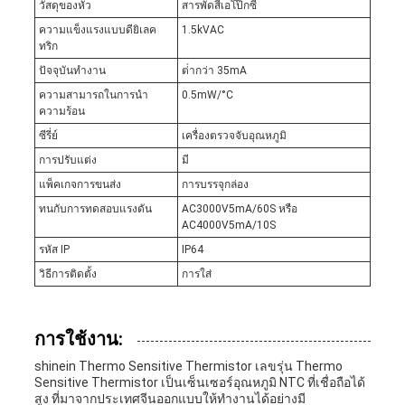
วัสดุของหัว
สารพัดสีเอโป๊กซี่
ความแข็งแรงแบบดียิเลค
1.5kVAC
ทริก
ปัจจุบันทํางาน
ต่ํากว่า 35mA
ความสามารถในการนํา
0.5mW/°C
ความร้อน
ซีรี่ย์
เครื่องตรวจจับอุณหภูมิ
การปรับแต่ง
มี
แพ็คเกจการขนส่ง
การบรรจุกล่อง
ทนกับการทดสอบแรงดัน
AC3000V5mA/60S หรือ
AC4000V5mA/10S
รหัส IP
IP64
วิธีการติดตั้ง
การใส่
การใช้งาน:
shinein Thermo Sensitive Thermistor เลขรุ่น Thermo
Sensitive Thermistor เป็นเซ็นเซอร์อุณหภูมิ NTC ที่เชื่อถือได้
สูง ที่มาจากประเทศจีนออกแบบให้ทํางานได้อย่างมี