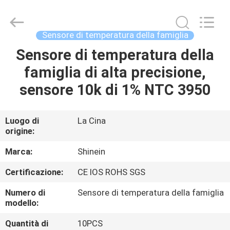
2026
Dongguan
Shinein
Electornics
Technology
Sensore di temperatura della famiglia
Co.,Ltd.
All
Rights
Sensore di temperatura della
CASA
Reserved.
famiglia di alta precisione,
PRODOTTI
sensore 10k di 1% NTC 3950
CIRCA
Luogo di
La Cina
origine:
NOI
Marca:
Shinein
GIRO
Certificazione:
CE IOS ROHS SGS
DELLA
Numero di
Sensore di temperatura della famiglia
FABBRICA
modello:
Quantità di
10PCS