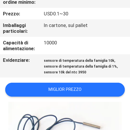
ordine minimo:
CONTROLLO
DI
Prezzo:
USD0.1~30
QUALITÀ
Imballaggi
In cartone, sul pallet
particolari:
CONTATTICI
Capacità di
10000
alimentazione:
NOTIZIE
Evidenziare:
,
sensore di temperatura della famiglia 10k
,
sensore di temperatura della famiglia di 1%
sensore 10k del ntc 3950
RICHIEDA
UNA
MIGLIOR PREZZO
CITAZIONE
VR
SHOW