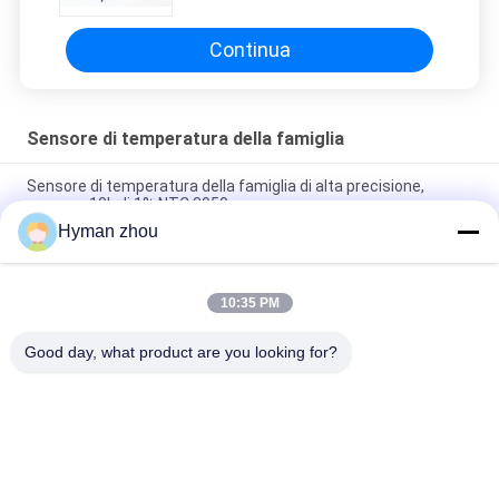
Continua
Sensore di temperatura della famiglia
Sensore di temperatura della famiglia di alta precisione,
sensore 10k di 1% NTC 3950
Hyman zhou
Sensore di temperatura 100k impermeabile DS18B20 della
casa 28AWG con il cavo di PTFE
10:35 PM
Lo SGS del sensore di temperatura della famiglia di alta
precisione ha approvato 3950
Good day, what product are you looking for?
Categorie popolari
Tutti
Sensore Di 
3D Stampante 
Temperatura Del Ntc
Temperature Sensor