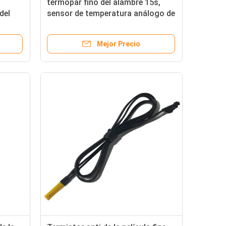
termopar fino del alambre 15s,
del
sensor de temperatura análogo de
 fina
la corrosión anti
Mejor Precio