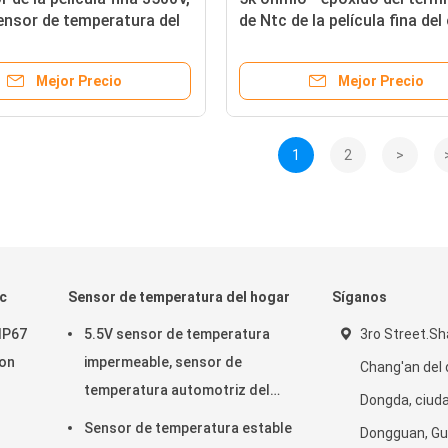
nsor de temperatura del
de Ntc de la película fina de
500k cubierto para los
dispositivos de las TIC
Mejor Precio
Mejor Precio
1
2
>
c
Sensor de temperatura del hogar
Síganos
IP67
5.5V sensor de temperatura
3ro Street.Sh
con
impermeable, sensor de
Chang'an del d
temperatura automotriz del
Dongda, ciud
ODM
Sensor de temperatura estable
Dongguan, G