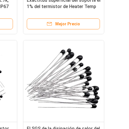
2.7k,
Exactitud superficial del soporte el
IP67
1% del termistor de Heater Temp
Sensor 5k del agua de la película
fina
Mejor Precio
istor
El SGS de la disipación de calor del