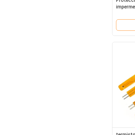
Protecci
impermea
Ntc del 
100k par
termisto