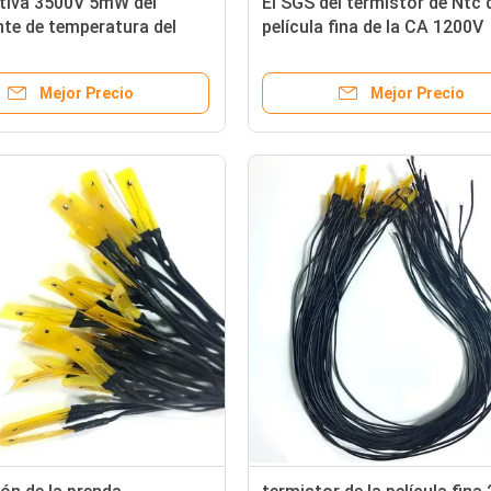
tiva 3500V 5mW del
El SGS del termistor de Ntc 
nte de temperatura del
película fina de la CA 1200V
 de la película fina del 1%
aprobó exactitud del grueso
0.55m m alta
Mejor Precio
Mejor Precio