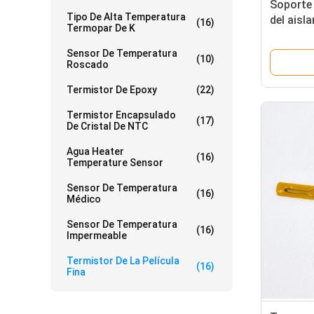
Soporte 
Tipo De Alta Temperatura
del aisl
(16)
Termopar De K
termistor
NTC 10k
Sensor De Temperatura
(10)
Roscado
Termistor De Epoxy
(22)
Termistor Encapsulado
(17)
De Cristal De NTC
Agua Heater
(16)
Temperature Sensor
Sensor De Temperatura
(16)
Médico
Sensor De Temperatura
(16)
Impermeable
Termistor De La Película
(16)
Fina