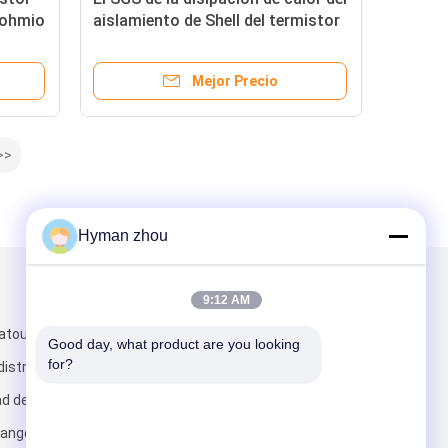
l ohmio
aislamiento de Shell del termistor
de la película fina de la punta de
prueba de Ntc aprobó
Mejor Precio
>>
Hyman zhou
Envíenos un correo
9:12 AM
atou ciudad de
Good day, what product are you looking 
for?
istrito de No.2
ad de
uangdong