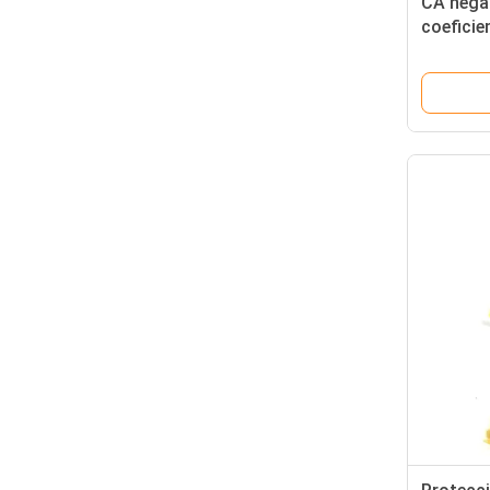
CA nega
coeficie
termistor