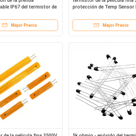
ón de la prenda
termistor de la película fina 
ble IP67 del termistor de
protección de Temp Sensor 
ohmio de la película fina
de la impresora 3D
a el calentador
Mejor Precio
Mejor Precio
r de la película fina 3500V,
5k ohmio - epóxido del term