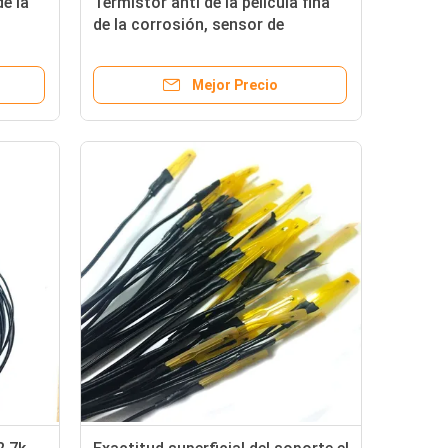
de la
Termistor anti de la película fina
de la corrosión, sensor de
 de
temperatura de la cocina de
inducción 10K
Mejor Precio