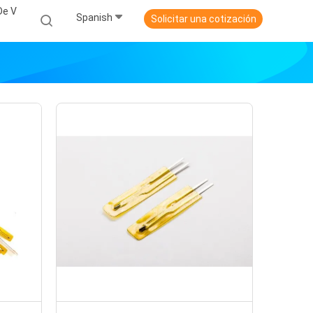
De V
Spanish
Solicitar una cotización