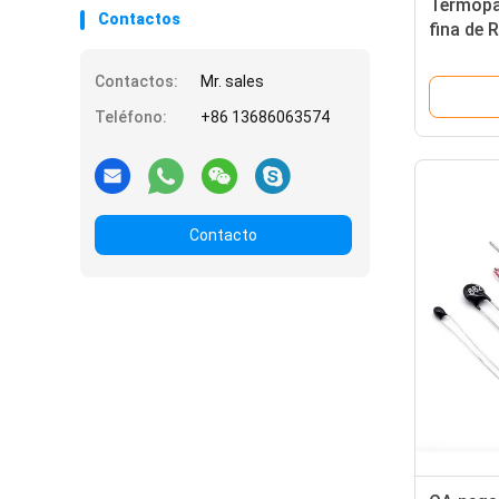
Termopar
Contactos
fina de 
horno d
Contactos:
Mr. sales
Teléfono:
+86 13686063574
Contacto