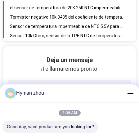
el sensor de temperatura de 20K 25K NTC impermeabiliza el material de cobre de alto voltaje
Termistor negativo 10k 3435 del coeficiente de temperatura de DC500V NTC
Sensor de temperatura impermeable de NTC 5.5V para el fabricante de café con la punta de prueba 10k
Sensor 10k Ohmr, sensor de la TPE NTC de temperatura impermeable IP68
10k roscó el sensor de temperatura 3435K 3950K con la punta de prueba de acero inoxidable
Tornillo de NTC en el sensor de temperatura 10K 3435 para el aire acondicionado
Deja un mensaje
Sensor de temperatura del ohmio de los refrigeradores NTC 10k, termistor negativo del coeficiente de los temporeros
¡Te llamaremos pronto!
cabeza niquelada de la exactitud 3950 del sensor de temperatura de 10k NTC el 1%
Material de cobre del ABS del sensor de temperatura del termistor de la cabeza NTC 10k 5*25
Ohmio del sensor de temperatura de AC1800V NTC 10k que responde en 2 segundos
Hyman zhou
Tipo superficie material del cilindro del PVC Oxidating del sensor de temperatura de NTC 10k
100k longitud del alambre del sensor de temperatura del ohmio NTC 460m m para los aires acondicionados
3:39 AM
Exactitud impermeable a prueba de polvo del sensor de temperatura 3V 0,2% menos que 85%RH
El sensor de temperatura de la alta exactitud 5v SS sonda la señal del potenciómetro 0-10V
Good day, what product are you looking for?
el sensor de temperatura de la prenda impermeable de la punta de prueba de 50m m para las piezas ROHS de los ordenadores aprobó