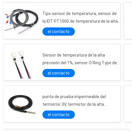
Tipo sensor de temperatura, sensor de
la IDT PT1000 de temperatura de la alta
precisión 40bar
el contacto
Sensor de temperatura de la alta
precisión del 1%, sensor O Ring Type de
NTC 10k B3435
el contacto
punta de prueba impermeable del
Exactitud superficial del soporte el 1% del termistor de Heater Temp Sensor 5k del agua de la película fina
termistor 3V, termistor de la alta
5k ohmio - epóxido del termistor de Ntc de la película fina del ohmio 500k cubierto para los dispositivos de las TIC
precisión IP67
el contacto
El SGS de la disipación de calor del aislamiento de Shell del termistor de la película fina de la punta de prueba de Ntc aprobó
Sensor de temperatura de la envoltura NTC de los SS, medida ROHS de la temperatura del nTC de 10K el 1%