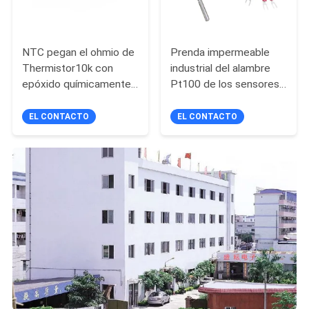
NTC pegan el ohmio de
Prenda impermeable
Thermistor10k con
industrial del alambre
epóxido químicamente
Pt100 de los sensores
estable para los
de temperatura de la
productos de la
IDT Ip68 3
EL CONTACTO
EL CONTACTO
automatización