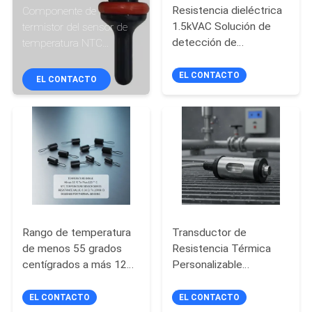
Resistencia dieléctrica
Componente de
1.5kVAC Solución de
termistor del sensor de
CONTROL
detección de
temperatura NTC
DE
temperatura de la
diseñado para
sonda de resistencia
motocicletas
EL CONTACTO
CALIDAD
EL CONTACTO
sensible al calor para
equipos y sistemas
ÉNTRENOS
electrónicos
EN
CONTACTO
CON
Rango de temperatura
Transductor de
NOTICIAS
de menos 55 grados
Resistencia Térmica
centígrados a más 125
Personalizable
grados centígrados
Resistente al Agua
PIDA
Serie de sensores de
Diseñado para Medición
EL CONTACTO
EL CONTACTO
UNA