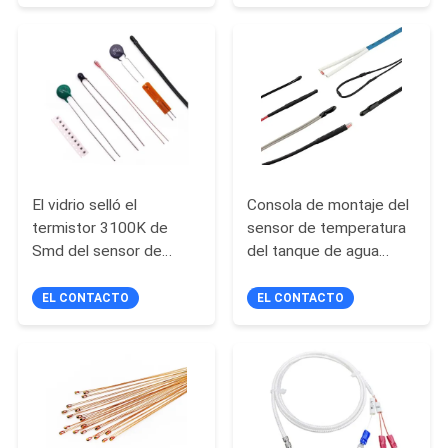
temperatura NTC que
Precisa de
CITA
ofrece un valor de
Temperatura Industrial
resistencia de 0.3k Ohm
a 2000k Ohm Diseñado
VR
para detección térmica
SHOW
MAPA
El vidrio selló el
Consola de montaje del
DEL
termistor 3100K de
sensor de temperatura
Smd del sensor de
del tanque de agua
SITIO
temperatura del
caliente de DC 24V
termistor de Ntc 10k
pt100
EL CONTACTO
EL CONTACTO
PRIVACY
POLICY