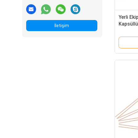
Yerli Ek
Kapsüll
İletişim
Direnci