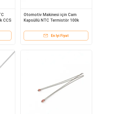
TC
Otomotiv Makinesi için Cam
0k CCS
Kapsüllü NTC Termistör 100k
yüksek sıcaklık
En Iyi Fiyat