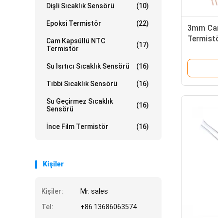
Dişli Sıcaklık Sensörü
(10)
Epoksi Termistör
(22)
3mm Cam
Termist
Cam Kapsüllü NTC
(17)
Termistör
Sıcaklık
Su Isıtıcı Sıcaklık Sensörü
(16)
Tıbbi Sıcaklık Sensörü
(16)
Su Geçirmez Sıcaklık
(16)
Sensörü
İnce Film Termistör
(16)
Kişiler
Kişiler:
Mr. sales
Tel:
+86 13686063574