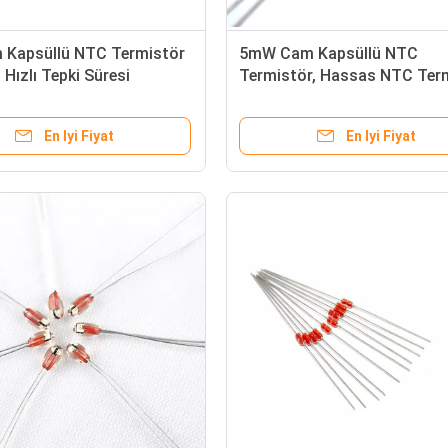
 Kapsüllü NTC Termistör
5mW Cam Kapsüllü NTC
Hızlı Tepki Süresi
Termistör, Hassas NTC Ter
2M Ohm
En Iyi Fiyat
En Iyi Fiyat