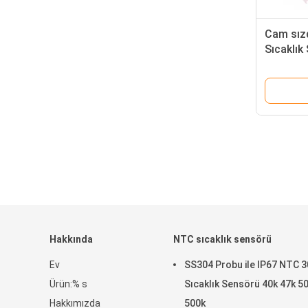
Cam sız
Sıcaklık
3100K
Hakkında
NTC sıcaklık sensörü
Ev
SS304 Probu ile IP67 NTC 3
Ürün:% s
Sıcaklık Sensörü 40k 47k 5
Hakkımızda
500k