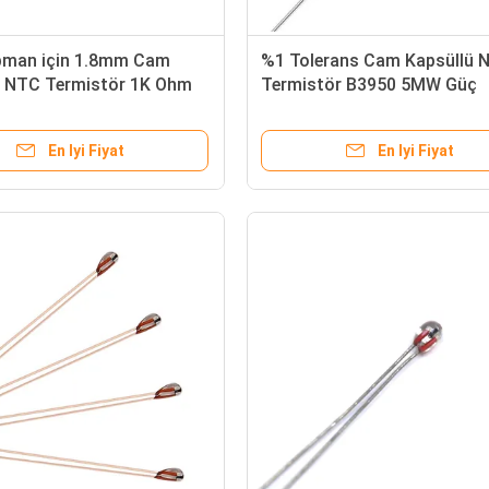
ipman için 1.8mm Cam
%1 Tolerans Cam Kapsüllü 
ü NTC Termistör 1K Ohm
Termistör B3950 5MW Güç
En Iyi Fiyat
En Iyi Fiyat