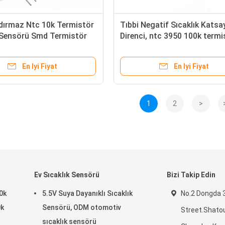
dırmaz Ntc 10k Termistör
Tıbbi Negatif Sıcaklık Katsay
 Sensörü Smd Termistör
Direnci, ntc 3950 100k termi
En Iyi Fiyat
En Iyi Fiyat
1
2
>
Ev Sıcaklık Sensörü
Bizi Takip Edin
0k
5.5V Suya Dayanıklı Sıcaklık
No.2 Dongda 
0k
Sensörü, ODM otomotiv
Street.Shatou
sıcaklık sensörü