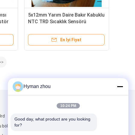
ısı
5x12mm Yarım Daire Bakır Kabuklu
stör
NTC TRD Sıcaklık Sensörü
En Iyi Fiyat
>>
Hyman zhou
Mail Gönder
10:24 PM
3rd
Good day, what product are you looking 
for?
 bölgesi