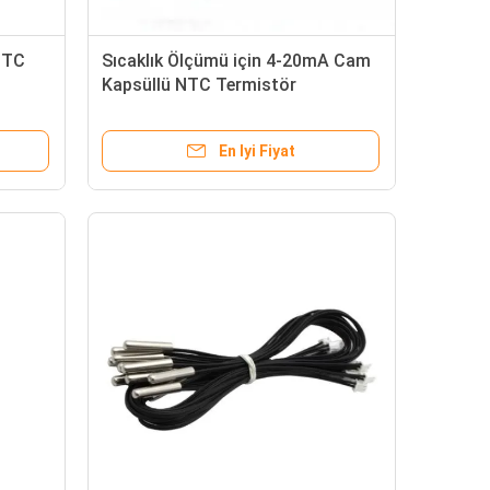
NTC
Sıcaklık Ölçümü için 4-20mA Cam
Kapsüllü NTC Termistör
En Iyi Fiyat