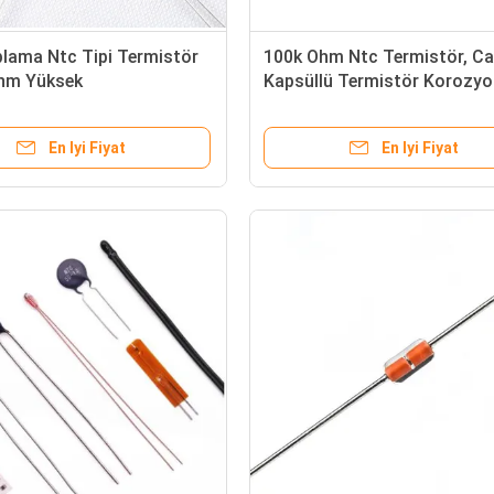
lama Ntc Tipi Termistör
100k Ohm Ntc Termistör, C
hm Yüksek
Kapsüllü Termistör Korozyo
ebilirlik
Önleyici
En Iyi Fiyat
En Iyi Fiyat