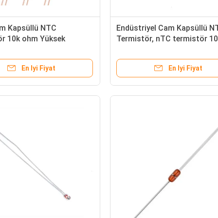
 Kapsüllü NTC
Endüstriyel Cam Kapsüllü N
ör 10k ohm Yüksek
Termistör, nTC termistör 1
kurşun teller
En Iyi Fiyat
En Iyi Fiyat