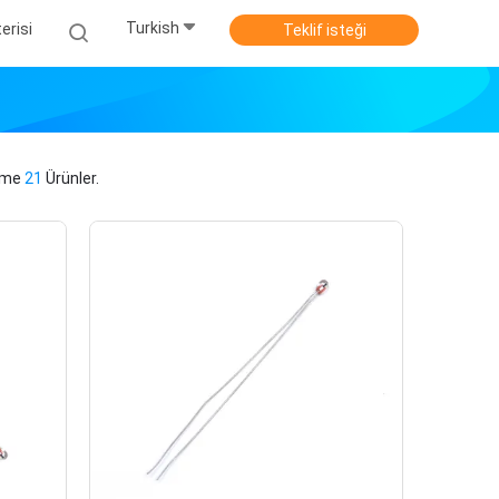
Turkish
erisi
Teklif isteği
şme
21
Ürünler.