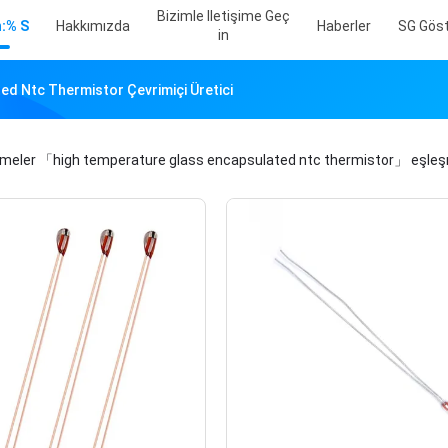
Bizimle Iletişime Geç
:% S
Hakkımızda
Haberler
SG Göst
In
d Ntc Thermistor Çevrimiçi Üretici
imeler
「high temperature glass encapsulated ntc thermistor」
eşle