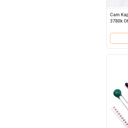
Cam Kap
3780k O
değiştiril