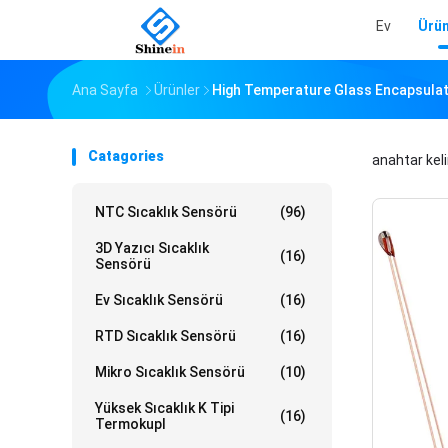
Ev
Ürün
Ana Sayfa
Ürünler
High Temperature Glass Encapsulate
Catagories
anahtar kel
NTC Sıcaklık Sensörü
(96)
3D Yazıcı Sıcaklık
(16)
Sensörü
Ev Sıcaklık Sensörü
(16)
RTD Sıcaklık Sensörü
(16)
Mikro Sıcaklık Sensörü
(10)
Yüksek Sıcaklık K Tipi
(16)
Termokupl