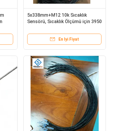
am
5x338mm+M12 10k Sıcaklık
n
Sensörü, Sıcaklık Ölçümü için 3950
NTC Termistör
En Iyi Fiyat