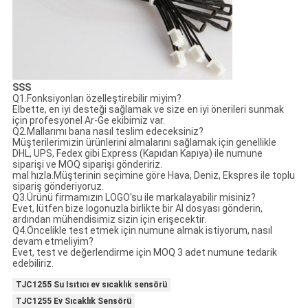
SSS
Q1.Fonksiyonları özelleştirebilir miyim?
Elbette, en iyi desteği sağlamak ve size en iyi önerileri sunmak
için profesyonel Ar-Ge ekibimiz var.
Q2.Mallarımı bana nasıl teslim edeceksiniz?
Müşterilerimizin ürünlerini almalarını sağlamak için genellikle
DHL, UPS, Fedex gibi Express (Kapıdan Kapıya) ile numune
siparişi ve MOQ siparişi göndeririz.
mal hızla.Müşterinin seçimine göre Hava, Deniz, Ekspres ile toplu
sipariş gönderiyoruz.
Q3.Ürünü firmamızın LOGO'su ile markalayabilir misiniz?
Evet, lütfen bize logonuzla birlikte bir AI dosyası gönderin,
ardından mühendisimiz sizin için erişecektir.
Q4.Öncelikle test etmek için numune almak istiyorum, nasıl
devam etmeliyim?
Evet, test ve değerlendirme için MOQ 3 adet numune tedarik
edebiliriz.
TJC1255 Su Isıtıcı ev sıcaklık sensörü
TJC1255 Ev Sıcaklık Sensörü