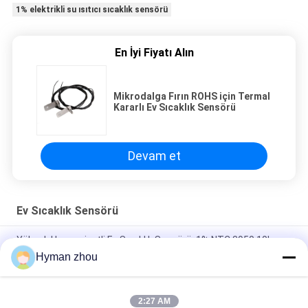
1% elektrikli su ısıtıcı sıcaklık sensörü
En İyi Fiyatı Alın
Mikrodalga Fırın ROHS için Termal
Kararlı Ev Sıcaklık Sensörü
Devam et
Ev Sıcaklık Sensörü
Yüksek Hassasiyetli Ev Sıcaklık Sensörü, 1% NTC 3950 10k
Sensör
Hyman zhou
PTFE Telli 28AWG Ev Sıcaklık Sensörü su geçirmez 100k
DS18B20
2:27 AM