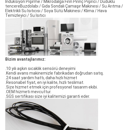
İndüksiyon Pişirme / Mikrodalga Fırın Pirinç Pişirici / Düdüklü
tencereBuzdolabı / Gıda Sondalı Çamaşır Makinesi / Su Arıtma /
Elektrikli Su Isıtıcısı / Soya Sütü Makinesi / Klima / Hava
Temizleyici / Su Isıtıcı
Bizim avantajlarımız:
.10 yılı aşkın sıcaklık sensörü deneyimi
.Kendi avans makinemizle fabrikadan doğrudan satış.
.24 saat yardım hattı, daha hızlı hizmet
.Resonabel fiyat, en iyi kalite, hızlı teslimat.
.Size hizmet etmek için profesyonel tasarım ekibi.
.OEM hizmeti mevcuttur.
.SGS sertifikası size iyi kalitemizi garanti eder.