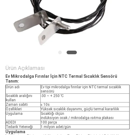
SITE
HARITASI
PRIVACY
POLICY
Ürün Açıklaması
Ev Mikrodalga Fırınlar İçin NTC Termal Sıcaklık Sensörü
Tanım:
Ürün adı
Ev tipi mikrodalga fırınlar için NTC termal sıcaklık
sensörü
Sıcaklık aralığını
-30 ~ + 250 ℃
kullan
Zaman sabiti
≤ 10s
Özellikleri
Yüksek sıcaklık dayanımı, güçlü termal kararlılık
Uygulama
Sıcaklığı ölçün
indüksiyon ocak / mikrodalga ısıtma plakası
ADEDI
100 parça
Tedarik Yeteneği
1 milyon adet/gün
Uygulama