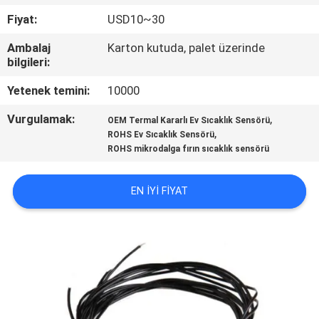
KONTROL
Fiyat:
USD10~30
Ambalaj
Karton kutuda, palet üzerinde
BIZIMLE
bilgileri:
ILETIŞIME
Yetenek temini:
10000
GEÇIN
Vurgulamak:
,
OEM Termal Kararlı Ev Sıcaklık Sensörü
,
ROHS Ev Sıcaklık Sensörü
HABERLER
ROHS mikrodalga fırın sıcaklık sensörü
BIR
EN IYI FIYAT
TEKLIF
ISTEĞI
VR
SHOW