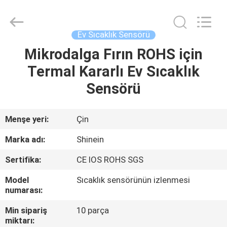
Dongguan
Shinein
Electornics
Technology
Co.,Ltd.
Ev Sıcaklık Sensörü
All
Rights
Reserved.
Mikrodalga Fırın ROHS için
EV
Termal Kararlı Ev Sıcaklık
ÜRÜN:%
Sensörü
S
Menşe yeri:
Çin
HAKKIMIZDA
Marka adı:
Shinein
Sertifika:
CE IOS ROHS SGS
FABRIKA
Model
Sıcaklık sensörünün izlenmesi
TURU
numarası:
Min sipariş
10 parça
KALITE
miktarı: