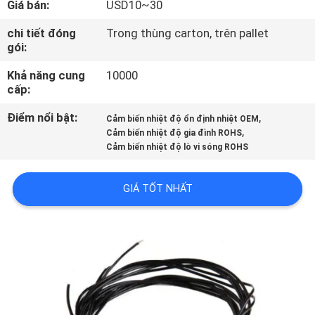
Giá bán:
USD10~30
THAM
QUAN
chi tiết đóng
Trong thùng carton, trên pallet
gói:
NHÀ
Khả năng cung
10000
MÁY
cấp:
Điểm nổi bật:
,
Cảm biến nhiệt độ ổn định nhiệt OEM
KIỂM
,
Cảm biến nhiệt độ gia đình ROHS
Cảm biến nhiệt độ lò vi sóng ROHS
SOÁT
CHẤT
GIÁ TỐT NHẤT
LƯỢNG
LIÊN
HỆ
CHÚNG