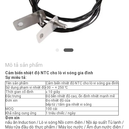
TÔI
TIN
TỨC
YÊU
CẦU
Mô tả sản phẩm
BÁO
Cảm biến nhiệt độ NTC cho lò vi sóng gia đình
GIÁ
Sự miêu tả:
Tên sản phẩm
Cảm biến nhiệt độ NTC cho lò vi sóng gia đình
Sử dụng phạm vi nhiệt độ
-30 ~ + 250 ℃
Thời gian cố định
≤ 10 giây
VR
Đặc trưng
Độ bền nhiệt độ cao, ổn định nhiệt mạnh mẽ
Đơn xin
Đo nhiệt độ của
SHOW
bếp từ / tấm gia nhiệt vi sóng
MOQ
100 cái
Khả năng cung ứng
1 triệu chiếc / ngày
Đơn xin
SƠ
nấu ăn lnduction / Lò vi sóng Nồi cơm điện / Nồi áp suất Tủ lạnh /
Máy rửa đầu dò thực phẩm / Máy lọc nước / Ấm đun nước điện /