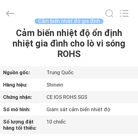
-
2026
Dongguan
Shinein
Electornics
Cảm biến nhiệt độ gia đình
Technology
Co.,Ltd.
All
Cảm biến nhiệt độ ổn định
TRANG
Rights
Reserved.
nhiệt gia đình cho lò vi sóng
CHỦ
ROHS
CÁC
SẢN
Nguồn gốc:
Trung Quốc
PHẨM
Hàng hiệu:
Shinein
Chứng nhận:
CE IOS ROHS SGS
VỀ
Số mô hình:
Giám sát cảm biến nhiệt độ
CHÚNG
Số lượng đặt
10 chiếc
TÔI
hàng tối thiểu: