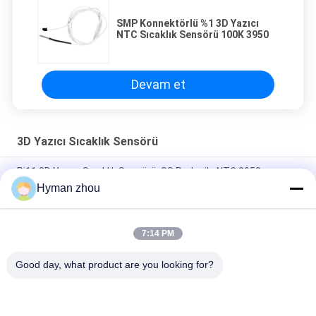
SMP Konnektörlü %1 3D Yazıcı
NTC Sıcaklık Sensörü 100K 3950
Devam et
3D Yazıcı Sıcaklık Sensörü
Rj11 3D Yazıcı Sıcaklık Sensörü, SS Probu ile NTC 3950
Termistör 100k
Hyman zhou
100k NTC Termistör Sıcaklık Sensörü 3950 TPE Kablolu
Yüksek Doğruluk
7:14 PM
IP68 Prob Korumalı Analog 3D Yazıcı Sıcaklık Sensörü 3270K
Good day, what product are you looking for?
Popüler Kategoriler
Tüm