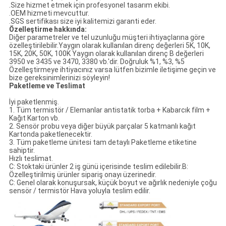
.Size hizmet etmek için profesyonel tasarım ekibi.
.OEM hizmeti mevcuttur.
.SGS sertifikası size iyi kalitemizi garanti eder.
Özelleştirme hakkında:
Diğer parametreler ve tel uzunluğu müşteri ihtiyaçlarına göre
özelleştirilebilir.Yaygın olarak kullanılan direnç değerleri 5K, 10K,
15K, 20K, 50K, 100K Yaygın olarak kullanılan direnç B değerleri
3950 ve 3435 ve 3470, 3380 vb.'dir. Doğruluk %1, %3, %5
Özelleştirmeye ihtiyacınız varsa lütfen bizimle iletişime geçin ve
bize gereksinimlerinizi söyleyin!
Paketleme ve Teslimat
İyi paketlenmiş.
1. Tüm termistör / Elemanlar antistatik torba + Kabarcık film +
Kağıt Karton vb.
2. Sensör probu veya diğer büyük parçalar 5 katmanlı kağıt
Kartonda paketlenecektir.
3. Tüm paketleme ünitesi tam detaylı Paketleme etiketine
sahiptir.
Hızlı teslimat.
C: Stoktaki ürünler 2 iş günü içerisinde teslim edilebilir.B:
Özelleştirilmiş ürünler sipariş onayı üzerinedir.
C: Genel olarak konuşursak, küçük boyut ve ağırlık nedeniyle çoğu
sensör / termistör Hava yoluyla teslim edilir.