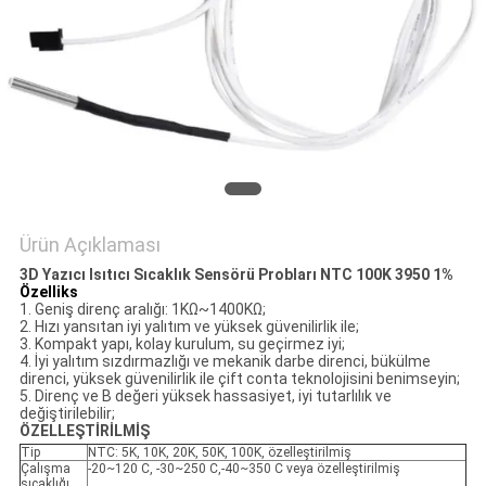
SITE
HARITASI
PRIVACY
POLICY
Ürün Açıklaması
3D Yazıcı Isıtıcı Sıcaklık Sensörü Probları NTC 100K 3950 1%
Özellik
s
1. Geniş direnç aralığı: 1KΩ~1400KΩ;
2. Hızı yansıtan iyi yalıtım ve yüksek güvenilirlik ile;
3. Kompakt yapı, kolay kurulum, su geçirmez iyi;
4. İyi yalıtım sızdırmazlığı ve mekanik darbe direnci, bükülme
direnci, yüksek güvenilirlik ile çift conta teknolojisini benimseyin;
5. Direnç ve B değeri yüksek hassasiyet, iyi tutarlılık ve
değiştirilebilir;
ÖZELLEŞTİRİLMİŞ
Tip
NTC: 5K, 10K, 20K, 50K, 100K, özelleştirilmiş
Çalışma
-20~120 C, -30~250 C,-40~350 C veya özelleştirilmiş
sıcaklığı