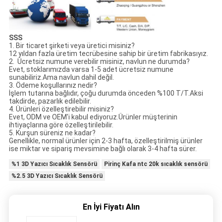
SSS
1.
Bir ticaret şirketi veya üretici misiniz?
12 yıldan fazla üretim tecrübesine sahip bir üretim fabrikasıyız.
2.
Ücretsiz numune verebilir misiniz, navlun ne durumda?
Evet, stoklarımızda varsa 1-5 adet ücretsiz numune
sunabiliriz.Ama navlun dahil değil.
3.
Ödeme koşullarınız nedir?
İşlem tutarına bağlıdır, çoğu durumda önceden %100 T/T.Aksi
takdirde, pazarlık edilebilir.
4.
Ürünleri özelleştirebilir misiniz?
Evet, ODM ve OEM'i kabul ediyoruz.Ürünler müşterinin
ihtiyaçlarına göre özelleştirilebilir.
5.
Kurşun süreniz ne kadar?
Genellikle, normal ürünler için 2-3 hafta, özelleştirilmiş ürünler
ise miktar ve sipariş mevsimine bağlı olarak 3-4 hafta sürer.
%1 3D Yazıcı Sıcaklık Sensörü
Pirinç Kafa ntc 20k sıcaklık sensörü
%2.5 3D Yazıcı Sıcaklık Sensörü
En İyi Fiyatı Alın