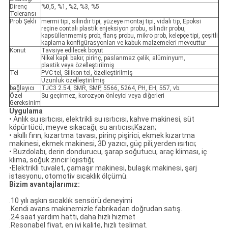
Direnç
%0,5, %1, %2, %3, %5
Toleransı
Prob Şekli
mermi tipi, silindir tipi, yüzeye montaj tipi, vidalı tip, Epoksi
reçine contalı plastik enjeksiyon probu, silindir probu,
kapsüllenmemiş prob, flanş probu, mikro prob, kelepçe tipi, çeşitli
kaplama konfigürasyonları ve kabuk malzemeleri mevcuttur
Konut
Tavsiye edilecek boyut
Nikel kaplı bakır, pirinç, paslanmaz çelik, alüminyum,
plastik veya özelleştirilmiş
Tel
PVC tel, Silikon tel, özelleştirilmiş
Uzunluk özelleştirilmiş
bağlayıcı
TJC3 2.54, SMR, SMP, 5566, 5264, PH, EH, 557, vb.
Özel
Su geçirmez, korozyon önleyici veya diğerleri
Gereksinim
Uygulama
• Anlık su ısıtıcısı, elektrikli su ısıtıcısı, kahve makinesi, süt
köpürtücü, meyve sıkacağı, su arıtıcısı;Kazan;
• akıllı fırın, kızartma tavası, pirinç pişirici, ekmek kızartma
makinesi, ekmek makinesi, 3D yazıcı, güç pili;yerden ısıtıcı;
• Buzdolabı, derin dondurucu, şarap soğutucu, araç kliması, iç
klima, soğuk zincir lojistiği;
•Elektrikli tuvalet, çamaşır makinesi, bulaşık makinesi, şarj
istasyonu, otomotiv sıcaklık ölçümü.
Bizim avantajlarımız:
.10 yılı aşkın sıcaklık sensörü deneyimi
.Kendi avans makinemizle fabrikadan doğrudan satış.
.24 saat yardım hattı, daha hızlı hizmet
.Resonabel fiyat, en iyi kalite, hızlı teslimat.