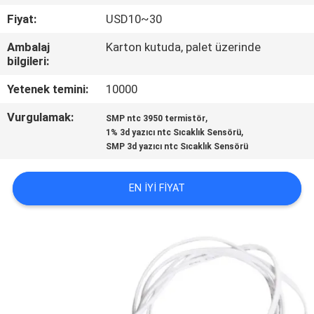
KONTROL
Fiyat:
USD10~30
Ambalaj
Karton kutuda, palet üzerinde
BIZIMLE
bilgileri:
ILETIŞIME
Yetenek temini:
10000
GEÇIN
Vurgulamak:
,
SMP ntc 3950 termistör
,
1% 3d yazıcı ntc Sıcaklık Sensörü
HABERLER
SMP 3d yazıcı ntc Sıcaklık Sensörü
BIR
EN IYI FIYAT
TEKLIF
ISTEĞI
VR
SHOW