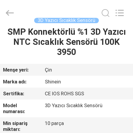
Dongguan
Shinein
Electornics
Technology
Co.,Ltd.
3D Yazıcı Sıcaklık Sensörü
All
Rights
Reserved.
SMP Konnektörlü %1 3D Yazıcı
EV
NTC Sıcaklık Sensörü 100K
ÜRÜN:%
3950
S
Menşe yeri:
Çin
HAKKIMIZDA
Marka adı:
Shinein
Sertifika:
CE IOS ROHS SGS
FABRIKA
Model
3D Yazıcı Sıcaklık Sensörü
TURU
numarası:
Min sipariş
10 parça
KALITE
miktarı: