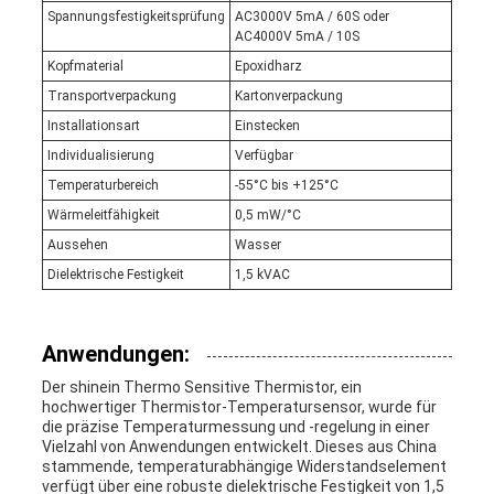
Spannungsfestigkeitsprüfung
AC3000V 5mA / 60S oder
AC4000V 5mA / 10S
Kopfmaterial
Epoxidharz
Transportverpackung
Kartonverpackung
Installationsart
Einstecken
Individualisierung
Verfügbar
Temperaturbereich
-55°C bis +125°C
Wärmeleitfähigkeit
0,5 mW/°C
Aussehen
Wasser
Dielektrische Festigkeit
1,5 kVAC
Anwendungen:
Der shinein Thermo Sensitive Thermistor, ein
hochwertiger Thermistor-Temperatursensor, wurde für
die präzise Temperaturmessung und -regelung in einer
Vielzahl von Anwendungen entwickelt. Dieses aus China
stammende, temperaturabhängige Widerstandselement
verfügt über eine robuste dielektrische Festigkeit von 1,5