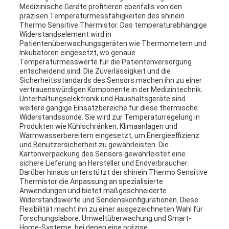
Medizinische Geräte profitieren ebenfalls von den
präzisen Temperaturmessfähigkeiten des shinein
Thermo Sensitive Thermistor. Das temperaturabhängige
Widerstandselement wird in
Patientenüberwachungsgeräten wie Thermometern und
Inkubatoren eingesetzt, wo genaue
Temperaturmesswerte für die Patientenversorgung
entscheidend sind. Die Zuverlässigkeit und die
Sicherheitsstandards des Sensors machen ihn zu einer
vertrauenswürdigen Komponente in der Medizintechnik.
Unterhaltungselektronik und Haushaltsgeräte sind
weitere gängige Einsatzbereiche für diese thermische
Widerstandssonde. Sie wird zur Temperaturregelung in
Produkten wie Kühlschränken, Klimaanlagen und
Warmwasserbereitern eingesetzt, um Energieeffizienz
und Benutzersicherheit zu gewährleisten. Die
Kartonverpackung des Sensors gewährleistet eine
sichere Lieferung an Hersteller und Endverbraucher.
Darüber hinaus unterstützt der shinein Thermo Sensitive
Thermistor die Anpassung an spezialisierte
Anwendungen und bietet maßgeschneiderte
Widerstandswerte und Sondenskonfigurationen. Diese
Flexibilität macht ihn zu einer ausgezeichneten Wahl für
Forschungslabore, Umweltüberwachung und Smart-
Home-Systeme, bei denen eine präzise