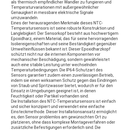
als thermisch empfindlicher Wandler zu fungieren und
Temperaturvariationen mit außergewöhnlicher
Genauigkeit in messbare elektrische Signale
umzuwandeln.
Eines der herausragenden Merkmale dieses NTC-
Temperatursensors ist seine robuste Konstruktion und
Langlebigkeit. Der Sensorkopf besteht aus hochwertigem
Epoxidharz, einem Material, das für seine hervorragenden
Isoliereigenschaften und seine Beständigkeit gegenüber
Umwelteinflüssen bekannt ist. Dieser Epoxidharzkopf
schützt nicht nur die internen Komponenten vor
mechanischer Beschädigung, sondern gewährleistet
auch eine stabile Leistung unter wechselnden
Temperaturbedingungen. Die IP64-Schutzart des
Sensors garantiert zudem einen zuverlässigen Betrieb,
indem sie einen wirksamen Schutz gegen das Eindringen
von Staub und Spritzwasser bietet, wodurch er für den
Einsatz in Umgebungen geeignet ist, in denen
Feuchtigkeit oder Partikel vorhanden sind.
Die Installation des NTC-Temperatursensors ist einfach
und sicher konzipiert und verwendet eine einfache
Einsteckmethode. Dieser Installationsansatz ermöglicht
es, den Sensor problemlos am gewünschten Ort zu
platzieren, ohne dass komplexe Montageverfahren oder
zusätzliche Befestigungen erforderlich sind. Die