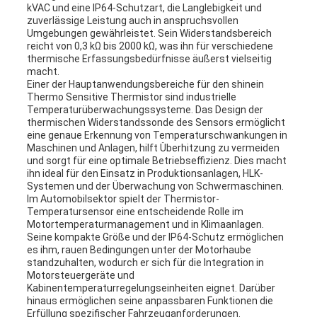
kVAC und eine IP64-Schutzart, die Langlebigkeit und
zuverlässige Leistung auch in anspruchsvollen
Umgebungen gewährleistet. Sein Widerstandsbereich
reicht von 0,3 kΩ bis 2000 kΩ, was ihn für verschiedene
thermische Erfassungsbedürfnisse äußerst vielseitig
macht.
Einer der Hauptanwendungsbereiche für den shinein
Thermo Sensitive Thermistor sind industrielle
Temperaturüberwachungssysteme. Das Design der
thermischen Widerstandssonde des Sensors ermöglicht
eine genaue Erkennung von Temperaturschwankungen in
Maschinen und Anlagen, hilft Überhitzung zu vermeiden
und sorgt für eine optimale Betriebseffizienz. Dies macht
ihn ideal für den Einsatz in Produktionsanlagen, HLK-
Systemen und der Überwachung von Schwermaschinen.
Im Automobilsektor spielt der Thermistor-
Temperatursensor eine entscheidende Rolle im
Motortemperaturmanagement und in Klimaanlagen.
Seine kompakte Größe und der IP64-Schutz ermöglichen
es ihm, rauen Bedingungen unter der Motorhaube
standzuhalten, wodurch er sich für die Integration in
Motorsteuergeräte und
Kabinentemperaturregelungseinheiten eignet. Darüber
hinaus ermöglichen seine anpassbaren Funktionen die
Erfüllung spezifischer Fahrzeuganforderungen.