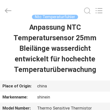
Dongguan
Shinein
Electornics
Technology
Ntc Temperaturfühler
Co.,Ltd.
All
Anpassung NTC
HAUS
Rights
Reserved.
Temperatursensor 25mm
PRODUKTE
Bleilänge wasserdicht
entwickelt für hochechte
ÜBER
Temperaturüberwachung
UNS
Place of Origin:
china
FABRIK-
Markenname:
shinein
AUSFLUG
Model Number:
Thermo Sensitive Thermistor