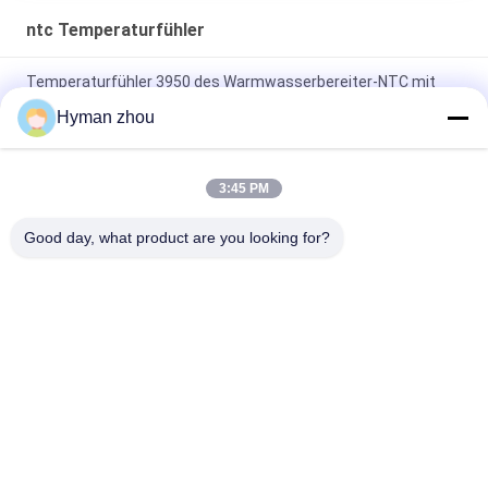
ntc Temperaturfühler
Temperaturfühler 3950 des Warmwasserbereiter-NTC mit
Plastikmetall
Hyman zhou
Des Wechselstrom-Heizungs-NTC breite 3950
Temperaturspanne Thermistor-Temperaturfühler-10K 1%
3:45 PM
Drei Temperaturfühler des Draht-NTC, keramische Schraube
Good day, what product are you looking for?
10k des Anschlusses NTC 3950 in PVC
Beliebte Kategorien
Alle
Ntc 
3D Drucker 
Temperaturfühler
Temperature Sensor
Haushalts-
FTE-
Temperaturfühler
Temperaturfühler