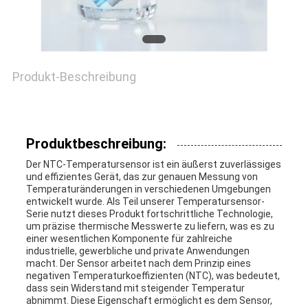
FORDERN
SIE EIN
ZITAT
Produkt-Beschreibung
VR
Produktbeschreibung:
SHOW
Der NTC-Temperatursensor ist ein äußerst zuverlässiges
und effizientes Gerät, das zur genauen Messung von
Temperaturänderungen in verschiedenen Umgebungen
SITEMAP
entwickelt wurde. Als Teil unserer Temperatursensor-
Serie nutzt dieses Produkt fortschrittliche Technologie,
um präzise thermische Messwerte zu liefern, was es zu
einer wesentlichen Komponente für zahlreiche
PRIVACY
industrielle, gewerbliche und private Anwendungen
macht. Der Sensor arbeitet nach dem Prinzip eines
negativen Temperaturkoeffizienten (NTC), was bedeutet,
POLICY
dass sein Widerstand mit steigender Temperatur
abnimmt. Diese Eigenschaft ermöglicht es dem Sensor,