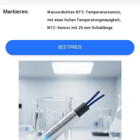
QUALITÄTSKONTROLLE
Markieren:
,
Wasserdichtes NTC-Temperatursensor
,
mit einer hohen Temperaturgenauigkeit
NTC-Sensor mit 25 mm Schublänge
TRETEN
SIE
BESTPREIS
MIT
UNS
IN
VERBINDUNG
NACHRICHTEN