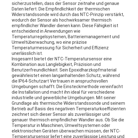
sicherzustellen, dass der Sensor zeitnahe und genaue
Daten liefert. Die Empfindlichkeit der thermischen
Widerstandssonde wird durch das NTC-Prinzip verstärkt,
wodurch der Sensor als hochwirksamer thermisch
empfindlicher Wandler dienen kann. Diese Fähigkeit ist
entscheidend in Anwendungen wie
Temperaturregelsystemen, Batteriemanagement und
Umweltüberwachung, wo eine präzise
Temperaturmessung für Sicherheit und Effizienz
unerlässlich ist.
Insgesamt bietet der NTC-Temperatursensor eine
Kombination aus Langlebigkeit, Präzision und
Benutzerfreundlichkeit. Sein Epoxidharzkopfmaterial
gewährleistet einen langanhaltenden Schutz, während
die IP64-Schutzart Vertrauen in anspruchsvollen
Umgebungen schafft. Die Einsteckmethode vereinfacht
die Installation und macht ihn ideal für verschiedene
industrielle und gewerbliche Umgebungen. Mit seiner
Grundlage als thermische Widerstandssonde und seinem
Betrieb auf Basis des negativen Temperaturkoeffizienten
zeichnet sich dieser Sensor als zuverlässiger und
genauer thermisch empfindlicher Wandler aus. Ob Sie die
Temperatur in Maschinen, Umweltsystemen oder
elektronischen Geräten überwachen müssen, der NTC-
Temperatursensor liefert eine zuverlässige Leistung und