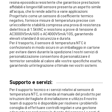
resina epossidica resistente che garantisce prestazioni
affidabili e longevitàIl sensore presenta un aspetto simile
all'acqua, che lo rende adatto a varie applicazioni.
Progettato come un sensore di coefficiente termico
negativo, fornisce misure di temperatura precise con
un'eccellente stabilità.compresa una prova di resistenza
dielettrica di 1.5kVAC e resistono a prove di tensione di
AC3000V5mA/60S o AC4000V5mA/10S, garantendo
elevati standard di sicurezza e durata.
Per il trasporto, il sensore di temperatura NTC è
confezionato in modo sicuro in un imballaggio in cartone
per evitare danni durante la spedizione.I nostri servizi di
personalizzazione consentono di personalizzare il
termistor sensibile al calore alle vostre specifiche esatte,
garantendo un'integrazione ottimale nei vostri sistemi.
Supporto e servizi:
Per il supporto tecnico e i servizi relativi al sensore di
temperatura NTC, si rimanda al manuale del prodotto per
istruzioni dettagliate di installazione e utilizzo.Il nostro
team di supporto è disponibile per risolvere i problemiSi
consiglia di effettuare controlli regolari e una gestione