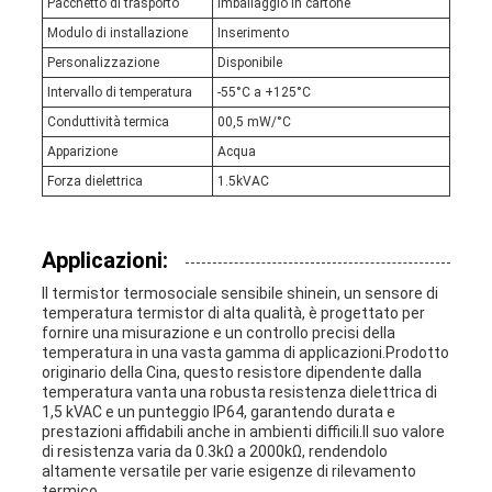
Pacchetto di trasporto
Imballaggio in cartone
Modulo di installazione
Inserimento
Personalizzazione
Disponibile
Intervallo di temperatura
-55°C a +125°C
Conduttività termica
00,5 mW/°C
Apparizione
Acqua
Forza dielettrica
1.5kVAC
Applicazioni:
Il termistor termosociale sensibile shinein, un sensore di
temperatura termistor di alta qualità, è progettato per
fornire una misurazione e un controllo precisi della
temperatura in una vasta gamma di applicazioni.Prodotto
originario della Cina, questo resistore dipendente dalla
temperatura vanta una robusta resistenza dielettrica di
1,5 kVAC e un punteggio IP64, garantendo durata e
prestazioni affidabili anche in ambienti difficili.Il suo valore
di resistenza varia da 0.3kΩ a 2000kΩ, rendendolo
altamente versatile per varie esigenze di rilevamento
termico.