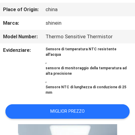
FABBRICA
Place of Origin:
china
CONTROLLO
Marca:
shinein
DI
Model Number:
Thermo Sensitive Thermistor
QUALITÀ
Evidenziare:
Sensore di temperatura NTC resistente
all'acqua
,
sensore di monitoraggio della temperatura ad
CONTATTICI
alta precisione
,
Sensore NTC di lunghezza di conduzione di 25
NOTIZIE
mm
MIGLIOR PREZZO
RICHIEDA
UNA