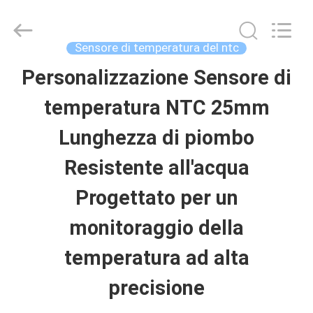
2026
Dongguan
Shinein
Electornics
Sensore di temperatura del ntc
Technology
Co.,Ltd.
Personalizzazione Sensore di
CASA
All
Rights
Reserved.
temperatura NTC 25mm
PRODOTTI
Lunghezza di piombo
Resistente all'acqua
CIRCA
Progettato per un
NOI
monitoraggio della
temperatura ad alta
GIRO
precisione
DELLA