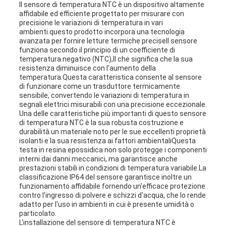
Il sensore di temperatura NTC è un dispositivo altamente
affidabile ed efficiente progettato per misurare con
precisione le variazioni di temperatura in vari
ambienti.questo prodotto incorpora una tecnologia
avanzata per fornire letture termiche preciseIl sensore
funziona secondo il principio di un coefficiente di
temperatura negativo (NTC),Il che significa che la sua
resistenza diminuisce con l'aumento della
temperatura.Questa caratteristica consente al sensore
di funzionare come un trasduttore termicamente
sensibile, convertendo le variazioni di temperatura in
segnali elettrici misurabili con una precisione eccezionale.
Una delle caratteristiche più importanti di questo sensore
di temperatura NTC è la sua robusta costruzione e
durabilità.un materiale noto per le sue eccellenti proprietà
isolanti e la sua resistenza ai fattori ambientaliQuesta
testa in resina epossidica non solo protegge i componenti
interni dai danni meccanici, ma garantisce anche
prestazioni stabili in condizioni di temperatura variabile.La
classificazione IP64 del sensore garantisce inoltre un
funzionamento affidabile fornendo un'efficace protezione
contro l'ingresso di polvere e schizzi d'acqua, che lo rende
adatto per l'uso in ambienti in cui è presente umidità o
particolato.
L'installazione del sensore di temperatura NTC è