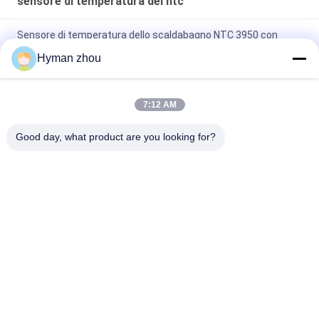
sensore di temperatura del ntc
Sensore di temperatura dello scaldabagno NTC 3950 con
metallo di plastica
Hyman zhou
Gamma di temperature 3950 del sensore di temperatura del
termistore del radiatore NTC di CA ampia 10K 1%
7:12 AM
Tre sensore di temperatura del cavo NTC, vite ceramica 10k
Good day, what product are you looking for?
del terminale NTC 3950 in PVC
Categorie popolari
Tutti
Sensore Di 
3D Stampante 
Temperatura Del Ntc
Temperature Sensor
Sensore Di 
Sensore Di 
Temperatura Della 
Temperatura Di RTD
Famiglia