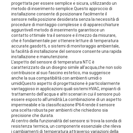
progettata per essere semplice e sicura, utilizzando un
metodo di inserimento semplice.Questo approccio di
installazione consente di posizionare facilmente il
sensore nella posizione desiderata senza la necessità di
procedure di montaggio complesse o di apparecchiature
aggiuntiveIl metodo di inserimento garantisce un
contatto ottimale tra il sensore e il mezzo da misurare,
che è fondamentale per ottenere letture di temperatura
accurate.gasdotti, o sistemi di monitoraggio ambientale,
la facilità di installazione del sensore consente una rapida
installazione e manutenzione.
L'aspetto del sensore di temperatura NTC è
caratterizzato da un disegno simile all'acqua,che non solo
contribuisce al suo fascino estetico, ma suggerisce
anche la sua compatibilità con ambienti umidi o
umidiQuesto aspetto di progettazione è particolarmente
vantaggioso in applicazioni quali sistemi HVAC, impianti di
trattamento dell'acqua e altri scenari in cui il sensore può
essere esposto all'umidità.La combinazione di un aspetto
impermeabile e la classificazione IP64 rende il sensore
una scelta robusta per ambienti che richiedono sia
precisione che durata.
Al centro della funzionalità del sensore si trova la sonda di
resistenza termica, un componente essenziale che rileva
i cambiamenti di temperatura attraverso variazioni della