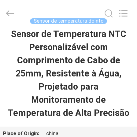
2026
Dongguan
Shinein
Electornics
Sensor de temperatura do ntc
Technology
Co.,Ltd.
Sensor de Temperatura NTC
CASA
All
Rights
Reserved.
Personalizável com
PRODUTOS
Comprimento de Cabo de
25mm, Resistente à Água,
SOBRE
Projetado para
NÓS
Monitoramento de
Temperatura de Alta Precisão
EXCURSÃO
DA
Place of Origin:
china