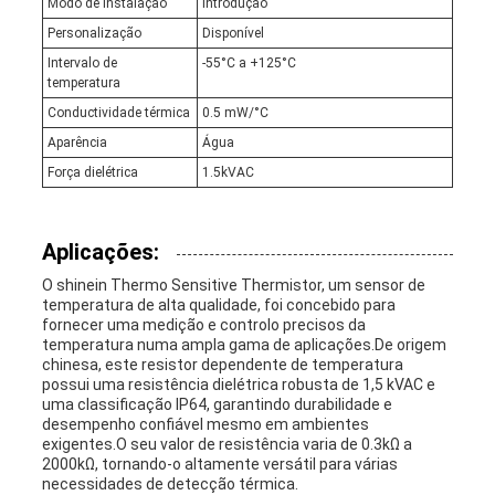
Modo de instalação
Introdução
Personalização
Disponível
Intervalo de
-55°C a +125°C
temperatura
Conductividade térmica
0.5 mW/°C
Aparência
Água
Força dielétrica
1.5kVAC
Aplicações:
O shinein Thermo Sensitive Thermistor, um sensor de
temperatura de alta qualidade, foi concebido para
fornecer uma medição e controlo precisos da
temperatura numa ampla gama de aplicações.De origem
chinesa, este resistor dependente de temperatura
possui uma resistência dielétrica robusta de 1,5 kVAC e
uma classificação IP64, garantindo durabilidade e
desempenho confiável mesmo em ambientes
exigentes.O seu valor de resistência varia de 0.3kΩ a
2000kΩ, tornando-o altamente versátil para várias
necessidades de detecção térmica.