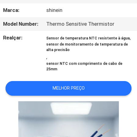
FÁBRICA
Marca:
shinein
CONTROLE
Model Number:
Thermo Sensitive Thermistor
DA
Realçar:
,
Sensor de temperatura NTC resistente à água
sensor de monitoramento de temperatura de
QUALIDADE
alta precisão
,
sensor NTC com comprimento de cabo de
25mm
CONTACTE-
NOS
MELHOR PREÇO
NOTÍCIA
PEÇA