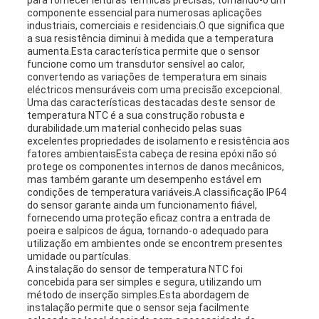
para fornecer leituras térmicas precisas, tornando-o um
POLICY
componente essencial para numerosas aplicações
industriais, comerciais e residenciais.O que significa que
a sua resistência diminui à medida que a temperatura
aumenta.Esta característica permite que o sensor
funcione como um transdutor sensível ao calor,
convertendo as variações de temperatura em sinais
eléctricos mensuráveis com uma precisão excepcional.
Uma das características destacadas deste sensor de
temperatura NTC é a sua construção robusta e
durabilidade.um material conhecido pelas suas
excelentes propriedades de isolamento e resistência aos
fatores ambientaisEsta cabeça de resina epóxi não só
protege os componentes internos de danos mecânicos,
mas também garante um desempenho estável em
condições de temperatura variáveis.A classificação IP64
do sensor garante ainda um funcionamento fiável,
fornecendo uma proteção eficaz contra a entrada de
poeira e salpicos de água, tornando-o adequado para
utilização em ambientes onde se encontrem presentes
umidade ou partículas.
A instalação do sensor de temperatura NTC foi
concebida para ser simples e segura, utilizando um
método de inserção simples.Esta abordagem de
instalação permite que o sensor seja facilmente