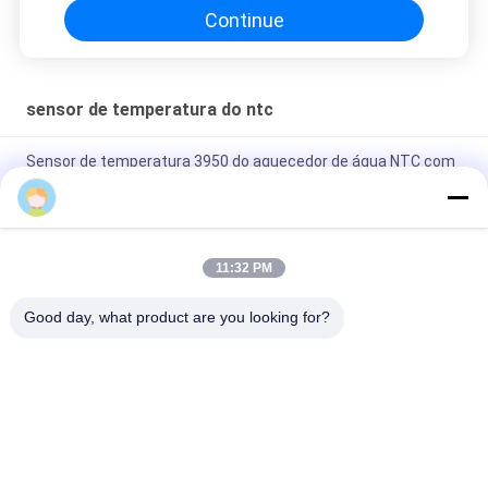
de Alta Precisão
Continue
sensor de temperatura do ntc
Sensor de temperatura 3950 do aquecedor de água NTC com
metal plástico
Variação da temperatura 3950 larga do sensor de
temperatura 10K do termistor do calefator NTC da C.A. 1%
11:32 PM
Três sensor de temperatura do fio NTC, parafuso 10k
Good day, what product are you looking for?
cerâmico do terminal NTC 3950 no pVC
Categorias populares
Todos
Sensor De 
3D Impressora 