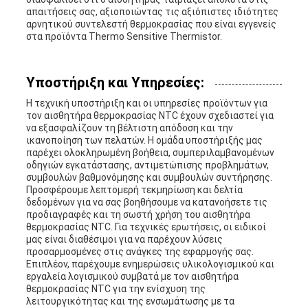
απαιτήσεις σας, αξιοποιώντας τις αξιόπιστες ιδιότητες
αρνητικού συντελεστή θερμοκρασίας που είναι εγγενείς
στα προϊόντα Thermo Sensitive Thermistor.
Υποστήριξη και Υπηρεσίες:
Η τεχνική υποστήριξη και οι υπηρεσίες προϊόντων για
τον αισθητήρα θερμοκρασίας NTC έχουν σχεδιαστεί για
να εξασφαλίζουν τη βέλτιστη απόδοση και την
ικανοποίηση των πελατών. Η ομάδα υποστήριξής μας
παρέχει ολοκληρωμένη βοήθεια, συμπεριλαμβανομένων
οδηγιών εγκατάστασης, αντιμετώπισης προβλημάτων,
συμβουλών βαθμονόμησης και συμβουλών συντήρησης.
Προσφέρουμε λεπτομερή τεκμηρίωση και δελτία
δεδομένων για να σας βοηθήσουμε να κατανοήσετε τις
προδιαγραφές και τη σωστή χρήση του αισθητήρα
θερμοκρασίας NTC. Για τεχνικές ερωτήσεις, οι ειδικοί
μας είναι διαθέσιμοι για να παρέχουν λύσεις
προσαρμοσμένες στις ανάγκες της εφαρμογής σας.
Επιπλέον, παρέχουμε ενημερώσεις υλικολογισμικού και
εργαλεία λογισμικού συμβατά με τον αισθητήρα
θερμοκρασίας NTC για την ενίσχυση της
λειτουργικότητας και της ενσωμάτωσης με τα