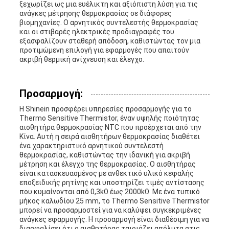
ξεχωρίζει ως μια ευέλικτη και αξιόπιστη λύση για τις
ανάγκες μέτρησης θερμοκρασίας σε διάφορες
βιομηχανίες. Ο αρνητικός συντελεστής θερμοκρασίας
και οι στιβαρές ηλεκτρικές προδιαγραφές του
εξασφαλίζουν σταθερή απόδοση, καθιστώντας τον μια
προτιμώμενη επιλογή για εφαρμογές που απαιτούν
ακριβή θερμική ανίχνευση και έλεγχο.
Προσαρμογή:
Η Shinein προσφέρει υπηρεσίες προσαρμογής για το
Thermo Sensitive Thermistor, έναν υψηλής ποιότητας
αισθητήρα θερμοκρασίας NTC που προέρχεται από την
Κίνα. Αυτή η σειρά αισθητήρων θερμοκρασίας διαθέτει
ένα χαρακτηριστικό αρνητικού συντελεστή
θερμοκρασίας, καθιστώντας την ιδανική για ακριβή
μέτρηση και έλεγχο της θερμοκρασίας. Ο αισθητήρας
είναι κατασκευασμένος με ανθεκτικό υλικό κεφαλής
εποξειδικής ρητίνης και υποστηρίζει τιμές αντίστασης
που κυμαίνονται από 0,3kΩ έως 2000kΩ. Με ένα τυπικό
μήκος καλωδίου 25 mm, το Thermo Sensitive Thermistor
μπορεί να προσαρμοστεί για να καλύψει συγκεκριμένες
ανάγκες εφαρμογής. Η προσαρμογή είναι διαθέσιμη για να
διασφαλίσει ότι ο αισθητήρας ταιριάζει απόλυτα στις