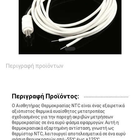
ΖΗΤΉΣΤΕ
ΈΝΑ
ΑΠΌΣΠΑΣΜΑ
VR
Περιγραφή προϊόντων
SHOW
SITEMAP
Περιγραφή Προϊόντος:
Ο Αισθητήρας Θερμοκρασίας NTC είναι ένας εξαιρετικά
αξιόπιστος θερμικά ευαίσθητος μετατροπέας
PRIVACY
σχεδιασμένος για την παροχή ακριβών μετρήσεων
θερμοκρασίας σε ένα ευρύ φάσμα εφαρμογών. Αυτή η
POLICY
θερμοκρασιακά εξαρτημένη αντίσταση, γνωστή ως
θερμίστορ NTC, λειτουργεί αποτελεσματικά σε ένα ευρύ
φάσμα θερμοκρασιών από -55℃ έως +125℃,