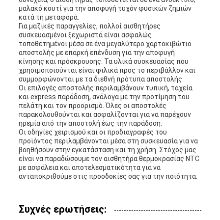
μαλακό κουτί για την αποφυγή τυχόν φυσικών ζημιών
κατά τη μεταφορά.
Για μαζικές παραγγελίες, πολλοί αισθητήρες
συσκευασμένοι ξεχωριστά είναι ασφαλώς
τοποθετημένοι μέσα σε ένα μεγαλύτερο χαρτοκιβώτιο
αποστολής με επαρκή επένδυση για την αποφυγή
κίνησης και πρόσκρουσης. Τα υλικά συσκευασίας που
χρησιμοποιούνται είναι φιλικά προς το περιβάλλον και
συμμορφώνονται με τα διεθνή πρότυπα αποστολής.
Οι επιλογές αποστολής περιλαμβάνουν τυπική, ταχεία
και express παράδοση, ανάλογα με την προτίμηση του
πελάτη και τον προορισμό. Όλες οι αποστολές
παρακολουθούνται και ασφαλίζονται για να παρέχουν
ηρεμία από την αποστολή έως την παράδοση.
Οι οδηγίες χειρισμού και οι προδιαγραφές του
προϊόντος περιλαμβάνονται μέσα στη συσκευασία για να
βοηθήσουν στην εγκατάσταση και τη χρήση. Στόχος μας
είναι να παραδώσουμε τον αισθητήρα θερμοκρασίας NTC
με ασφάλεια και αποτελεσματικότητα για να
ανταποκριθούμε στις προσδοκίες σας για την ποιότητα.
Συχνές ερωτήσεις: