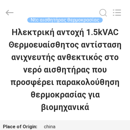
Dongguan
Shinein
Electornics
Technology
Ntc αισθητήρας θερμοκρασίας
Co.,Ltd.
All
Ηλεκτρική αντοχή 1.5kVAC
ΣΠΊΤΙ
Rights
Reserved.
Θερμοευαίσθητος αντίσταση
ΠΡΟΪΌΝΤΑ
ανιχνευτής ανθεκτικός στο
νερό αισθητήρας που
ΠΕΡΊΠΟΥ
προσφέρει παρακολούθηση
ΕΜΕΊΣ
θερμοκρασίας για
βιομηχανικά
ΓΎΡΟΣ
ΕΡΓΟΣΤΑΣΊΩΝ
Place of Origin:
china