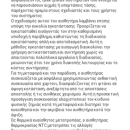
ασφάλεια εντός ηλεκτρικών συστημάτων που ενδέχεται
να παρουσιάσουν αιχμές ή υπερτάσεις τάσης,
παρέχοντας ηρεμία στους σχεδιαστές και τους χρήστες
του συστήματος.
Ο σχεδιασμός αυτού του αισθητήρα λαμβάνει επίσης
υπόψη την ευκολία εγκατάστασης. Προορίζεται να
εγκατασταθεί εισάγοντάς τον στην καθορισμένη
υποδοχή ή περίβλημα, καθιστώντας τη διαδικασία
εγκατάστασης απλή και αποτελεσματική. Αυτή η
μέθοδος εγκατάστασης με εισαγωγή διευκολύνει την
γρήγορη αντικατάσταση και συντήρηση χωρίς να
απαιτούνται πολύπλοκα εργαλεία ή διαδικασίες,
μειώνοντας έτσι τον χρόνο διακοπής λειτουργίας και το
κόστος συντήρησης.
Για τη μεταφορά και την παράδοση, ο αισθητήρας
συσκευάζεται με ασφάλεια χρησιμοποιώντας ανθεκτική
συσκευασία από χαρτόνι, διασφαλίζοντας ότι φτάνει σε
άψογη κατάσταση, ανεξάρτητα από τις αποστάσεις
αποστολής ή τις συνθήκες χειρισμού. Αυτή η προσεκτική
προσέγγιση συσκευασίας ελαχιστοποιεί τον κίνδυνο
φυσικής ζημιάς κατά τη μεταφορά και διατηρεί την
ευαισθησία και την ακρίβεια του αισθητήρα κατά την
άφιξη.
Ως θερμικά ευαίσθητος μετατροπέας, ο αισθητήρας
θερμοκρασίας NTC μετατρέπει τις αλλαγές