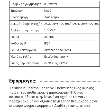
Θερμική αγωγιμότητα
0,5mW/°C
Εμφάνιση
Νερό
Προσαρμογή
Διαθέσιμο
Δοκιμή τάσης αντοχής
AC3000V5mA/60S Ή AC4000V5mA/10S
Διηλεκτρική αντοχή
1.5kVAC
Ρεύμα
AC /DC
Κωδικός IP
IP64
Ρεύμα λειτουργίας
Λιγότερο από 35mA
Υλικό κεφαλής
Εποξειδική ρητίνη
Εύρος θερμοκρασίας
-55℃ έως +125℃
Εφαρμογές:
Το shinein Thermo Sensitive Thermistor, ένας υψηλής
ποιότητας αισθητήρας θερμοκρασίας NTC που
κατασκευάζεται στην Κίνα, έχει σχεδιαστεί για να
παρέχει ακριβή και αξιόπιστη μέτρηση θερμοκρασίας σε
ένα ευρύ φάσμα εφαρμογών. Διαθέτοντας αρνητικό