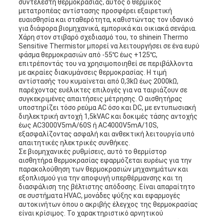
συντελεστή θερμοκρασίας, αυτός ο θερμικός
μετατροπέας αντίστασης προσφέρει εξαιρετική
ευαισθησία και σταθερότητα, καθιστώντας τον ιδανικό
για διάφορα βιομηχανικά, εμπορικά και οικιακά σενάρια.
Χάρη στον στιβαρό σχεδιασμό του, το shinein Thermo
Sensitive Thermistor μπορεί να λειτουργήσει σε ένα ευρύ
φάσμα θερμοκρασιών από -55℃ έως +125℃,
επιτρέποντάς του να χρησιμοποιηθεί σε περιβάλλοντα
με ακραίες διακυμάνσεις θερμοκρασίας. Η τιμή
αντίστασής του κυμαίνεται από 0,3kΩ έως 2000kΩ,
παρέχοντας ευέλικτες επιλογές για να ταιριάζουν σε
συγκεκριμένες απαιτήσεις μέτρησης. Ο αισθητήρας
υποστηρίζει τόσο ρεύμα AC όσο και DC, με εντυπωσιακή
διηλεκτρική αντοχή 1,5kVAC και δοκιμές τάσης αντοχής
έως AC3000V5mA/60S ή AC4000V5mA/10S,
εξασφαλίζοντας ασφαλή και ανθεκτική λειτουργία υπό
απαιτητικές ηλεκτρικές συνθήκες.
Σε βιομηχανικές ρυθμίσεις, αυτό το θερμίστορ
αισθητήρα θερμοκρασίας εφαρμόζεται ευρέως για την
παρακολούθηση των θερμοκρασιών μηχανημάτων και
εξοπλισμού για την αποφυγή υπερθέρμανσης και τη
διασφάλιση της βέλτιστης απόδοσης. Είναι απαραίτητο
σε συστήματα HVAC, μονάδες ψύξης και εφαρμογές
αυτοκινήτων όπου ο ακριβής έλεγχος της θερμοκρασίας
είναι κρίσιμος. Το χαρακτηριστικό αρνητικού