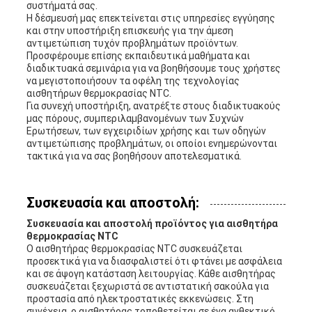
συστήματά σας.
Η δέσμευσή μας επεκτείνεται στις υπηρεσίες εγγύησης
και στην υποστήριξη επισκευής για την άμεση
αντιμετώπιση τυχόν προβλημάτων προϊόντων.
Προσφέρουμε επίσης εκπαιδευτικά μαθήματα και
διαδικτυακά σεμινάρια για να βοηθήσουμε τους χρήστες
να μεγιστοποιήσουν τα οφέλη της τεχνολογίας
αισθητήρων θερμοκρασίας NTC.
Για συνεχή υποστήριξη, ανατρέξτε στους διαδικτυακούς
μας πόρους, συμπεριλαμβανομένων των Συχνών
Ερωτήσεων, των εγχειριδίων χρήσης και των οδηγών
αντιμετώπισης προβλημάτων, οι οποίοι ενημερώνονται
τακτικά για να σας βοηθήσουν αποτελεσματικά.
Συσκευασία και αποστολή:
Συσκευασία και αποστολή προϊόντος για αισθητήρα
θερμοκρασίας NTC
Ο αισθητήρας θερμοκρασίας NTC συσκευάζεται
προσεκτικά για να διασφαλιστεί ότι φτάνει με ασφάλεια
και σε άψογη κατάσταση λειτουργίας. Κάθε αισθητήρας
συσκευάζεται ξεχωριστά σε αντιστατική σακούλα για
προστασία από ηλεκτροστατικές εκκενώσεις. Στη
συνέχεια, ο αισθητήρας τοποθετείται σε ένα ανθεκτικό,