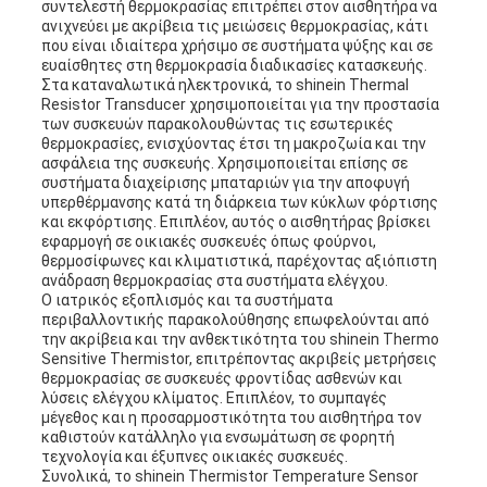
συντελεστή θερμοκρασίας επιτρέπει στον αισθητήρα να
ανιχνεύει με ακρίβεια τις μειώσεις θερμοκρασίας, κάτι
που είναι ιδιαίτερα χρήσιμο σε συστήματα ψύξης και σε
ευαίσθητες στη θερμοκρασία διαδικασίες κατασκευής.
Στα καταναλωτικά ηλεκτρονικά, το shinein Thermal
Resistor Transducer χρησιμοποιείται για την προστασία
των συσκευών παρακολουθώντας τις εσωτερικές
θερμοκρασίες, ενισχύοντας έτσι τη μακροζωία και την
ασφάλεια της συσκευής. Χρησιμοποιείται επίσης σε
συστήματα διαχείρισης μπαταριών για την αποφυγή
υπερθέρμανσης κατά τη διάρκεια των κύκλων φόρτισης
και εκφόρτισης. Επιπλέον, αυτός ο αισθητήρας βρίσκει
εφαρμογή σε οικιακές συσκευές όπως φούρνοι,
θερμοσίφωνες και κλιματιστικά, παρέχοντας αξιόπιστη
ανάδραση θερμοκρασίας στα συστήματα ελέγχου.
Ο ιατρικός εξοπλισμός και τα συστήματα
περιβαλλοντικής παρακολούθησης επωφελούνται από
την ακρίβεια και την ανθεκτικότητα του shinein Thermo
Sensitive Thermistor, επιτρέποντας ακριβείς μετρήσεις
θερμοκρασίας σε συσκευές φροντίδας ασθενών και
λύσεις ελέγχου κλίματος. Επιπλέον, το συμπαγές
μέγεθος και η προσαρμοστικότητα του αισθητήρα τον
καθιστούν κατάλληλο για ενσωμάτωση σε φορητή
τεχνολογία και έξυπνες οικιακές συσκευές.
Συνολικά, το shinein Thermistor Temperature Sensor