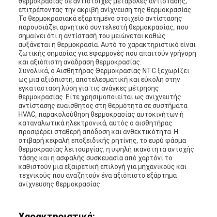
θερμοκρασίας σε αντίστοιχες μεταβολές αντίστασης,
επιτρέποντας την ακριβή ανίχνευση της θερμοκρασίας.
Το θερμοκρασιακά εξαρτημένο στοιχείο αντίστασης
παρουσιάζει αρνητικό συντελεστή θερμοκρασίας, που
σημαίνει ότι η αντίστασή του μειώνεται καθώς
αυξάνεται η θερμοκρασία. Αυτό το χαρακτηριστικό είναι
ζωτικής σημασίας για εφαρμογές που απαιτούν γρήγορη
και αξιόπιστη ανάδραση θερμοκρασίας.
Συνολικά, ο Αισθητήρας Θερμοκρασίας NTC ξεχωρίζει
ως μια αξιόπιστη, αποτελεσματική και εύκολη στην
εγκατάσταση λύση για τις ανάγκες μέτρησης
θερμοκρασίας. Είτε χρησιμοποιείται ως ανιχνευτής
αντίστασης ευαίσθητος στη θερμότητα σε συστήματα
HVAC, παρακολούθηση θερμοκρασίας αυτοκινήτων ή
καταναλωτικά ηλεκτρονικά, αυτός ο αισθητήρας
προσφέρει σταθερή απόδοση και ανθεκτικότητα. Η
στιβαρή κεφαλή εποξειδικής ρητίνης, το ευρύ φάσμα
θερμοκρασίας λειτουργίας, η υψηλή ικανότητα αντοχής
τάσης και η ασφαλής συσκευασία από χαρτόνι το
καθιστούν μια εξαιρετική επιλογή για μηχανικούς και
τεχνικούς που αναζητούν ένα αξιόπιστο εξάρτημα
ανίχνευσης θερμοκρασίας.
Χαρακτηριστικά: