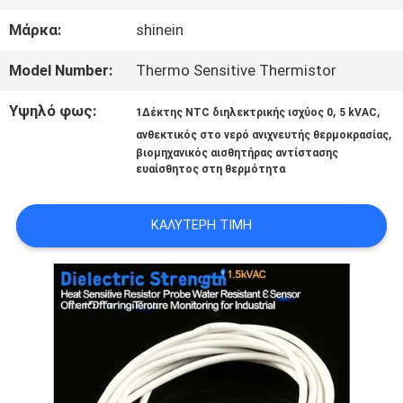
ΠΟΙΟΤΙΚΌΣ
Μάρκα:
shinein
ΈΛΕΓΧΟΣ
Model Number:
Thermo Sensitive Thermistor
Υψηλό φως:
,
,
1Δέκτης NTC διηλεκτρικής ισχύος 0
5 kVAC
,
ΜΑΣ
ανθεκτικός στο νερό ανιχνευτής θερμοκρασίας
βιομηχανικός αισθητήρας αντίστασης
ευαίσθητος στη θερμότητα
ΕΛΆΤΕ
ΣΕ
ΚΑΛΎΤΕΡΗ ΤΙΜΉ
ΕΠΑΦΉ
ΜΕ
ΕΙΔΉΣΕΙΣ