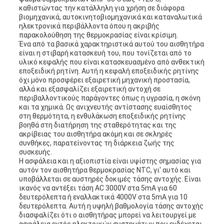
καθιστώντας την κατάλληλη για χρήση σε διάφορα
βιομηχανικά, αυτοκινητοβιομηχανικά και καταναλωτικά
ηλεκτρονικά περιβάλλοντα όπου η ακριβής
παρακολούθηση της θερμοκρασίας είναι κρίσιμη.
Ένα από τα βασικά χαρακτηριστικά αυτού του αισθητήρα
είναι η στιβαρή κατασκευή του, που τονίζεται από το
υλικό κεφαλής που είναι κατασκευασμένο από ανθεκτική
εποξειδική ρητίνη. Αυτή η κεφαλή εποξειδικής ρητίνης
όχι μόνο προσφέρει εξαιρετική μηχανική προστασία,
αλλά και εξασφαλίζει εξαιρετική αντοχή σε
περιβαλλοντικούς παράγοντες όπως η υγρασία, η σκόνη
και τα χημικά. Ως ανιχνευτής αντίστασης ευαίσθητος
στη θερμότητα, η ενθυλάκωση εποξειδικής ρητίνης
βοηθά στη διατήρηση της σταθερότητας και της
ακρίβειας του αισθητήρα ακόμη και σε σκληρές
συνθήκες, παρατείνοντας τη διάρκεια ζωής της
συσκευής.
Η ασφάλεια και η αξιοπιστία είναι υψίστης σημασίας για
αυτόν τον αισθητήρα θερμοκρασίας NTC, γι' αυτό και
υποβάλλεται σε αυστηρές δοκιμές τάσης αντοχής. Είναι
ικανός να αντέξει τάση AC 3000V στα 5mA για 60
δευτερόλεπτα ή εναλλακτικά 4000V στα 5mA για 10
δευτερόλεπτα. Αυτή η υψηλή βαθμολογία τάσης αντοχής
διασφαλίζει ότι ο αισθητήρας μπορεί να λειτουργεί με