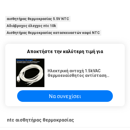
αισθητήρας θερμοκρασίας 5.5V NTC
Αδιάβροχος έλεγχος ntc 10k
Αισθητήρας θερμοκρασίας κατασκευαστών καφέ NTC
Αποκτήστε την καλύτερη τιμή για
Ηλεκτρική αντοχή 1.5kVAC
Θερμοευαίσθητος αντίσταση
ανιχνευτής ανθεκτικός στο νερό
αισθητήρας που προσφέρει
παρακολούθηση θερμοκρασίας
για βιομηχανικά
Να συνεχίσει
ntc αισθητήρας θερμοκρασίας