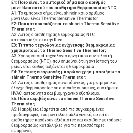
Ε1: Ποιο είναι το εμπορικό σήμα και ο αριθμός
μοντέλου αυτού του αισθητήρα θερμοκρασίας NTC;
Α1: Το εμπορικό σήμα είναι shinein και ο αριθμός
μοντέλου είναι Thermo Sensitive Thermistor.
Ε2: Πού κατασκευάζεται το shinein Thermo Sensitive
Thermistor;
Α2: Αυτός ο αισθητήρας θερμοκρασίας NTC
κατασκευάζεται στην Κίνα.
Ε3: Τι τύπο τεχνολογίας ανίχνευσης θερμοκρασίας
χρησιμοποιεί το Thermo Sensitive Thermistor;
Α3: Χρησιμοποιεί τεχνολογία αρνητικού συντελεστή
θερμοκρασίας (NTC), που σημαίνει ότι η αντίστασή του
μειώνεται καθώς αυξάνεται η θερμοκρασία.
Ε4: Σε ποιες εφαρμογές μπορώ να χρησιμοποιήσω το
shinein Thermo Sensitive Thermistor;
Α4: Αυτός ο αισθητήρας είναι ιδανικός για μέτρηση και
έλεγχο θερμοκρασίας σε οικιακές συσκευές, συστήματα
HVAC, αυτοκίνητα και βιομηχανικό εξοπλισμό.
Ε5: Πόσο ακριβές είναι το shinein Thermo Sensitive
Thermistor;
Α5: Η ακρίβεια εξαρτάται από τις συγκεκριμένες
προδιαγραφές του μοντέλου, αλλά γενικά, αυτοί οι
αισθητήρες παρέχουν αξιόπιστες και ακριβείς μετρήσεις
θερμοκρασίας κατάλληλες για τις περισσότερες
εφαρμογές.