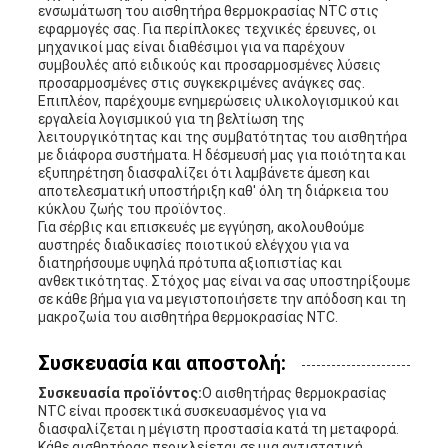
ενσωμάτωση του αισθητήρα θερμοκρασίας NTC στις
εφαρμογές σας. Για περίπλοκες τεχνικές έρευνες, οι
μηχανικοί μας είναι διαθέσιμοι για να παρέχουν
συμβουλές από ειδικούς και προσαρμοσμένες λύσεις
προσαρμοσμένες στις συγκεκριμένες ανάγκες σας.
Επιπλέον, παρέχουμε ενημερώσεις υλικολογισμικού και
εργαλεία λογισμικού για τη βελτίωση της
λειτουργικότητας και της συμβατότητας του αισθητήρα
με διάφορα συστήματα. Η δέσμευσή μας για ποιότητα και
εξυπηρέτηση διασφαλίζει ότι λαμβάνετε άμεση και
αποτελεσματική υποστήριξη καθ' όλη τη διάρκεια του
κύκλου ζωής του προϊόντος.
Για σέρβις και επισκευές με εγγύηση, ακολουθούμε
αυστηρές διαδικασίες ποιοτικού ελέγχου για να
διατηρήσουμε υψηλά πρότυπα αξιοπιστίας και
ανθεκτικότητας. Στόχος μας είναι να σας υποστηρίξουμε
σε κάθε βήμα για να μεγιστοποιήσετε την απόδοση και τη
μακροζωία του αισθητήρα θερμοκρασίας NTC.
Συσκευασία και αποστολή:
Συσκευασία προϊόντος:
Ο αισθητήρας θερμοκρασίας
NTC είναι προσεκτικά συσκευασμένος για να
διασφαλίζεται η μέγιστη προστασία κατά τη μεταφορά.
Κάθε αισθητήρας περικλείεται σε μια αντιστατική