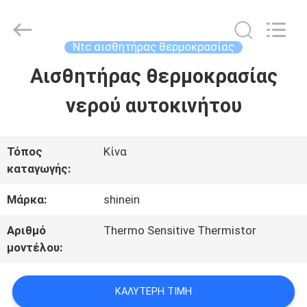
Dongguan
Shinein
Electornics
Technology
Ntc αισθητήρας θερμοκρασίας
Co.,Ltd.
All
Αισθητήρας θερμοκρασίας
ΣΠΊΤΙ
Rights
Reserved.
νερού αυτοκινήτου
ΠΡΟΪΌΝΤΑ
Τόπος
Κίνα
καταγωγής:
ΠΕΡΊΠΟΥ
Μάρκα:
shinein
ΕΜΕΊΣ
Αριθμό
Thermo Sensitive Thermistor
μοντέλου:
ΓΎΡΟΣ
ΕΡΓΟΣΤΑΣΊΩΝ
ΚΑΛΎΤΕΡΗ ΤΙΜΉ