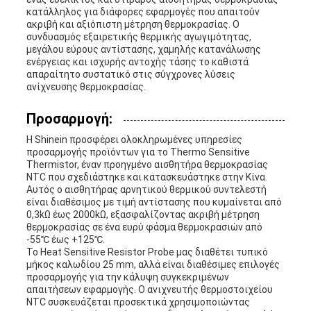
κατάλληλος για διάφορες εφαρμογές που απαιτούν
ακριβή και αξιόπιστη μέτρηση θερμοκρασίας. Ο
συνδυασμός εξαιρετικής θερμικής αγωγιμότητας,
μεγάλου εύρους αντίστασης, χαμηλής κατανάλωσης
ενέργειας και ισχυρής αντοχής τάσης το καθιστά
απαραίτητο συστατικό στις σύγχρονες λύσεις
ανίχνευσης θερμοκρασίας.
Προσαρμογή:
Η Shinein προσφέρει ολοκληρωμένες υπηρεσίες
προσαρμογής προϊόντων για το Thermo Sensitive
Thermistor, έναν προηγμένο αισθητήρα θερμοκρασίας
NTC που σχεδιάστηκε και κατασκευάστηκε στην Κίνα.
Αυτός ο αισθητήρας αρνητικού θερμικού συντελεστή
είναι διαθέσιμος με τιμή αντίστασης που κυμαίνεται από
0,3kΩ έως 2000kΩ, εξασφαλίζοντας ακριβή μέτρηση
θερμοκρασίας σε ένα ευρύ φάσμα θερμοκρασιών από
-55℃ έως +125℃.
Το Heat Sensitive Resistor Probe μας διαθέτει τυπικό
μήκος καλωδίου 25 mm, αλλά είναι διαθέσιμες επιλογές
προσαρμογής για την κάλυψη συγκεκριμένων
απαιτήσεων εφαρμογής. Ο ανιχνευτής θερμοστοιχείου
NTC συσκευάζεται προσεκτικά χρησιμοποιώντας