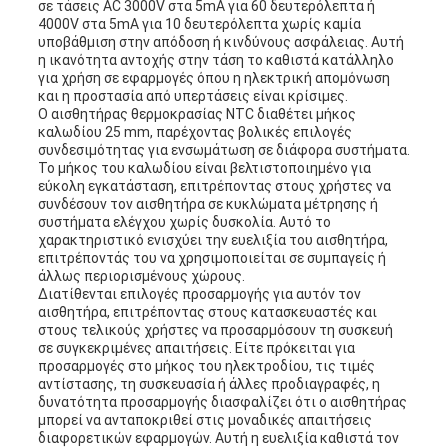
σε τάσεις AC 3000V στα 5mA για 60 δευτερόλεπτα ή
4000V στα 5mA για 10 δευτερόλεπτα χωρίς καμία
υποβάθμιση στην απόδοση ή κινδύνους ασφάλειας. Αυτή
η ικανότητα αντοχής στην τάση το καθιστά κατάλληλο
για χρήση σε εφαρμογές όπου η ηλεκτρική απομόνωση
και η προστασία από υπερτάσεις είναι κρίσιμες.
Ο αισθητήρας θερμοκρασίας NTC διαθέτει μήκος
καλωδίου 25 mm, παρέχοντας βολικές επιλογές
συνδεσιμότητας για ενσωμάτωση σε διάφορα συστήματα.
Το μήκος του καλωδίου είναι βελτιστοποιημένο για
εύκολη εγκατάσταση, επιτρέποντας στους χρήστες να
συνδέσουν τον αισθητήρα σε κυκλώματα μέτρησης ή
συστήματα ελέγχου χωρίς δυσκολία. Αυτό το
χαρακτηριστικό ενισχύει την ευελιξία του αισθητήρα,
επιτρέποντάς του να χρησιμοποιείται σε συμπαγείς ή
άλλως περιορισμένους χώρους.
Διατίθενται επιλογές προσαρμογής για αυτόν τον
αισθητήρα, επιτρέποντας στους κατασκευαστές και
στους τελικούς χρήστες να προσαρμόσουν τη συσκευή
σε συγκεκριμένες απαιτήσεις. Είτε πρόκειται για
προσαρμογές στο μήκος του ηλεκτροδίου, τις τιμές
αντίστασης, τη συσκευασία ή άλλες προδιαγραφές, η
δυνατότητα προσαρμογής διασφαλίζει ότι ο αισθητήρας
μπορεί να ανταποκριθεί στις μοναδικές απαιτήσεις
διαφορετικών εφαρμογών. Αυτή η ευελιξία καθιστά τον