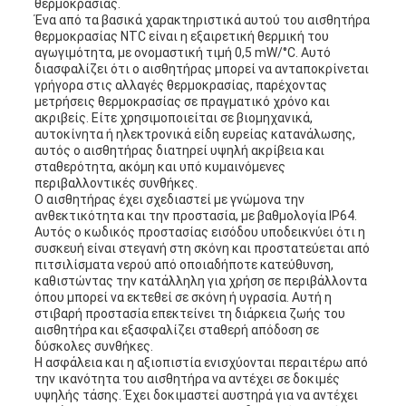
θερμοκρασίας.
Ένα από τα βασικά χαρακτηριστικά αυτού του αισθητήρα
θερμοκρασίας NTC είναι η εξαιρετική θερμική του
αγωγιμότητα, με ονομαστική τιμή 0,5 mW/°C. Αυτό
διασφαλίζει ότι ο αισθητήρας μπορεί να ανταποκρίνεται
γρήγορα στις αλλαγές θερμοκρασίας, παρέχοντας
μετρήσεις θερμοκρασίας σε πραγματικό χρόνο και
ακριβείς. Είτε χρησιμοποιείται σε βιομηχανικά,
αυτοκίνητα ή ηλεκτρονικά είδη ευρείας κατανάλωσης,
αυτός ο αισθητήρας διατηρεί υψηλή ακρίβεια και
σταθερότητα, ακόμη και υπό κυμαινόμενες
περιβαλλοντικές συνθήκες.
Ο αισθητήρας έχει σχεδιαστεί με γνώμονα την
ανθεκτικότητα και την προστασία, με βαθμολογία IP64.
Αυτός ο κωδικός προστασίας εισόδου υποδεικνύει ότι η
συσκευή είναι στεγανή στη σκόνη και προστατεύεται από
πιτσιλίσματα νερού από οποιαδήποτε κατεύθυνση,
καθιστώντας την κατάλληλη για χρήση σε περιβάλλοντα
όπου μπορεί να εκτεθεί σε σκόνη ή υγρασία. Αυτή η
στιβαρή προστασία επεκτείνει τη διάρκεια ζωής του
αισθητήρα και εξασφαλίζει σταθερή απόδοση σε
δύσκολες συνθήκες.
Η ασφάλεια και η αξιοπιστία ενισχύονται περαιτέρω από
την ικανότητα του αισθητήρα να αντέχει σε δοκιμές
υψηλής τάσης. Έχει δοκιμαστεί αυστηρά για να αντέχει