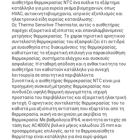
αισθητήρα θερμοκρασίας NTC ένα ευέλικτο εξάρτημα
κατάλληλο για μια ευρεία γκάμα βιομηχανιών, όπως
HVAC, αυτοκινητοβιομηχανία, ιατρικός εξοπλισμός και
ηλεκτρονικά είδη ευρείας κατανάλωσης.
Ως Thermo Sensitive Thermistor, αυτός ο αισθητήρας
παρέχει εξαιρετικά αξιόπιστες και επαναλαμβανόμενες
μετρήσεις θερμοκρασίας. Το χαρακτηριστικό αρνητικού
συντελεστή θερμοκρασίας του εξασφαλίζει ότι αντιδρά
με ευαισθησία στις διακυμάνσεις της θερμοκρασίας,
καθιστώντας το εξαιρετική επιλογή για παρακολούθηση
θερμοκρασίας, συστήματα ελέγχου και συσκευές
ασφαλείας. Η σταθερή απόδοση και η ανθεκτικότητα του
αισθητήρα τον καθιστούν κατάλληλο για συνεχή
λειτουργία σε απαιτητικά περιβάλλοντα.
Συνοπτικά, ο αισθητήρας θερμοκρασίας NTC είναι μια
προηγμένη συσκευή μέτρησης θερμοκρασίας που
συνδυάζει υψηλή θερμική αγωγιμότητα, ισχυρή
προστασία του περιβάλλοντος και εξαιρετική ηλεκτρική
αντοχή. Ο αρνητικός συντελεστής θερμοκρασίας του το
καθιστά μια αξιόπιστη αντίσταση που εξαρτάται από τη
θερμοκρασία, ικανή να ανιχνεύει με ακρίβεια τη
θερμοκρασία. Με βαθμολογία IP64, ικανότητα αντοχής σε
τάση έως AC4000V, βολικό μήκος καλωδίου 25 mm και
προσαρμόσιμες επιλογές, αυτό το θερμοευαίσθητο
θερμίστορ είναι κατάλληλο για ένα ευρύ φάσμα