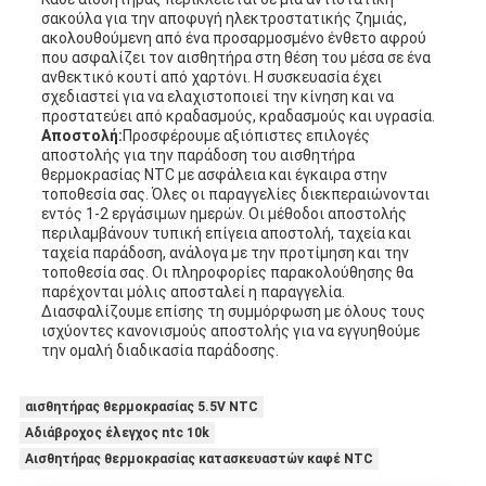
σακούλα για την αποφυγή ηλεκτροστατικής ζημιάς,
ακολουθούμενη από ένα προσαρμοσμένο ένθετο αφρού
που ασφαλίζει τον αισθητήρα στη θέση του μέσα σε ένα
ανθεκτικό κουτί από χαρτόνι. Η συσκευασία έχει
σχεδιαστεί για να ελαχιστοποιεί την κίνηση και να
προστατεύει από κραδασμούς, κραδασμούς και υγρασία.
Αποστολή:
Προσφέρουμε αξιόπιστες επιλογές
αποστολής για την παράδοση του αισθητήρα
θερμοκρασίας NTC με ασφάλεια και έγκαιρα στην
τοποθεσία σας. Όλες οι παραγγελίες διεκπεραιώνονται
εντός 1-2 εργάσιμων ημερών. Οι μέθοδοι αποστολής
περιλαμβάνουν τυπική επίγεια αποστολή, ταχεία και
ταχεία παράδοση, ανάλογα με την προτίμηση και την
τοποθεσία σας. Οι πληροφορίες παρακολούθησης θα
παρέχονται μόλις αποσταλεί η παραγγελία.
Διασφαλίζουμε επίσης τη συμμόρφωση με όλους τους
ισχύοντες κανονισμούς αποστολής για να εγγυηθούμε
την ομαλή διαδικασία παράδοσης.
αισθητήρας θερμοκρασίας 5.5V NTC
Αδιάβροχος έλεγχος ntc 10k
Αισθητήρας θερμοκρασίας κατασκευαστών καφέ NTC