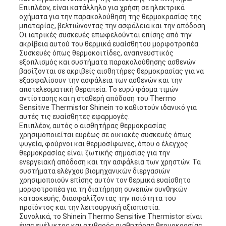
Επιπλέον, είναι κατάλληλο για χρήση σε ηλεκτρικά
οχήματα για την παρακολούθηση της θερμοκρασίας της
μπαταρίας, βελτιώνοντας την ασφάλεια και την απόδοση.
Οι ιατρικές συσκευές επωφελούνται επίσης από την
ακρίβεια αυτού του θερμικά ευαίσθητου μορφοτροπέα.
Συσκευές όπως θερμοκοιτίδες, αναπνευστικός
εξοπλισμός και συστήματα παρακολούθησης ασθενών
βασίζονται σε ακριβείς αισθητήρες θερμοκρασίας για να
εξασφαλίσουν την ασφάλεια των ασθενών και την
αποτελεσματική θεραπεία. Το ευρύ φάσμα τιμών
αντίστασης και η σταθερή απόδοση του Thermo
Sensitive Thermistor Shinein το καθιστούν ιδανικό για
αυτές τις ευαίσθητες εφαρμογές.
Επιπλέον, αυτός ο αισθητήρας θερμοκρασίας
χρησιμοποιείται ευρέως σε οικιακές συσκευές όπως
ψυγεία, φούρνοι και θερμοσίφωνες, όπου ο έλεγχος
θερμοκρασίας είναι ζωτικής σημασίας για την
ενεργειακή απόδοση και την ασφάλεια των χρηστών. Τα
συστήματα ελέγχου βιομηχανικών διεργασιών
χρησιμοποιούν επίσης αυτόν τον θερμικά ευαίσθητο
μορφοτροπέα για τη διατήρηση συνεπών συνθηκών
κατασκευής, διασφαλίζοντας την ποιότητα του
προϊόντος και την λειτουργική αξιοπιστία.
Συνολικά, το Shinein Thermo Sensitive Thermistor είναι
ένας ευέλικτος και στιβαρός αισθητήρας θερμοκρασίας