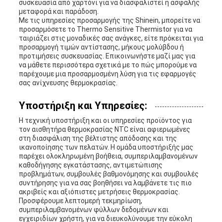
συσκευασία από χαρτόνι για να διασφαλιστεί η ασφαλής
μεταφορά και παράδοση.
Με τις υπηρεσίες προσαρμογής της Shinein, μπορείτε να
προσαρμόσετε το Thermo Sensitive Thermistor για να
ταιριάζει στις μοναδικές σας ανάγκες, είτε πρόκειται για
προσαρμογή τιμών αντίστασης, μήκους μολύβδου ή
προτιμήσεις συσκευασίας. Επικοινωνήστε μαζί μας για
να μάθετε περισσότερα σχετικά με το πώς μπορούμε να
παρέχουμε μια προσαρμοσμένη λύση για τις εφαρμογές
σας ανίχνευσης θερμοκρασίας.
Υποστήριξη και Υπηρεσίες:
Η τεχνική υποστήριξη και οι υπηρεσίες προϊόντος για
τον αισθητήρα θερμοκρασίας NTC είναι αφιερωμένες
στη διασφάλιση της βέλτιστης απόδοσης και της
ικανοποίησης των πελατών. Η ομάδα υποστήριξής μας
παρέχει ολοκληρωμένη βοήθεια, συμπεριλαμβανομένων
καθοδήγησης εγκατάστασης, αντιμετώπισης
προβλημάτων, συμβουλές βαθμονόμησης και συμβουλές
συντήρησης για να σας βοηθήσει να λαμβάνετε τις πιο
ακριβείς και αξιόπιστες μετρήσεις θερμοκρασίας.
Προσφέρουμε λεπτομερή τεκμηρίωση,
συμπεριλαμβανομένων φύλλων δεδομένων και
εγχειριδίων χρήστη, για να διευκολύνουμε την εύκολη