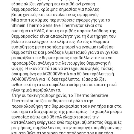
εξασφαλίζει γρήγορη και ακριβή ανίχνευση
θερμοκρασίας, κρίσιμης σημασίας για πολλές
βιομηχανικές και καταναλωτικές εφαρμογές.
Μία από τις κύριες περιπτώσεις εφαρμογής για το
Shinein Thermo Sensitive Thermistor είναι στα
συστήματα HVAC, όπου η ακριβής παρακολούθηση της
θερμοκρασίας είναι απαραίτητη για τη διατήρηση του
βέλτιστου ελέγχου του κλίματος. Αυτός ο θερμικά
ευαίσθητος μετατροπέας μπορεί να ενσωματωθεί σε
θερμοστάτες και μονάδες κλιματισμού για να ανιχνεύει
με ακρίβεια τις θερμοκρασίες περιβάλλοντος και να
προσαρμόζει ανάλογα τις λειτουργίες θέρμανσης ή
ψύξης. Η ικανότητά του να αντέχει σε υψηλές τάσεις,
δοκιμασμένη σε AC3000V5mA για 60 δευτερόλεπτα ή
AC4000V5mA για 10 δευτερόλεπτα, εξασφαλίζει
ανθεκτικότητα και ασφάλεια ακόμη και σε απαιτητικά
ηλεκτρικά περιβάλλοντα.
Στην αυτοκινητοβιομηχανία, το Thermo Sensitive
Thermistor παίζει καθοριστικό ρόλο στην
παρακολούθηση της θερμοκρασίας του κινητήρα και στα
συστήματα διαχείρισης της μπαταρίας. Το χαμηλό ρεύμα
εργασίας κάτω από 35 mA ελαχιστοποιεί την
κατανάλωση ενέργειας ενώ παρέχει αξιόπιστες θερμικές
μετρήσεις, συμβάλλοντας στην αποφυγή υπερθέρμανσης
και στη βελτιστοποίηση της απόδοσης του κινητήρα.