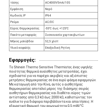
τάσης
AC4000V5mA/10S
Εμφάνιση
Νερό
Κωδικός IP
IP64
Ρεύμα
AC/DC
Εύρος Θερμοκρασίας
-55℃ έως +125℃
Πακέτο μεταφοράς
Συσκευασία χαρτοκιβωτίων
Μήκος μολύβδου
52,5 χλστ
Υλικό κεφαλής
Εποξειδική Ρητίνη
Εφαρμογές:
Το Shinein Thermo Sensitive Thermistor, ένας υψηλής
ποιότητας θερμικά ευαίσθητος μετατροπέας, έχει
σχεδιαστεί για να παρέχει ακριβείς και αξιόπιστες
μετρήσεις θερμοκρασίας σε ένα ευρύ φάσμα εφαρμογών.
Με καταγωγή από την Κίνα, αυτός ο αισθητήρας
θερμοκρασίας αποτελεί μέρος της διάσημης σειράς
αισθητήρων θερμοκρασίας και διαθέτει εύρος τιμών
αντίστασης από 0,3 kΩ έως 2000 kΩ, καθιστώντας τον
ευέλικτο για διάφορα περιβάλλοντα και απαιτήσεις. Η
εξαιρετική θερμική του αγωγιμότητα 0,5 mW/°C