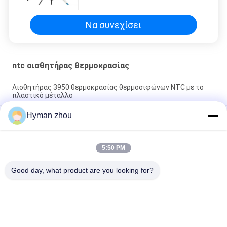
εναλλασσόμενου ρεύματος
ευρεία σειρά θερμοκρασίας
Να συνεχίσει
ntc αισθητήρας θερμοκρασίας
Αισθητήρας 3950 θερμοκρασίας θερμοσιφώνων NTC με το
πλαστικό μέταλλο
Hyman zhou
Αισθητήρας 10K 1% 3950 θερμοκρασίας θερμικών
αντιστάσεων θερμαστρών NTC εναλλασσόμενου ρεύματος
ευρεία σειρά θερμοκρασίας
5:50 PM
Τριών καλωδίων αισθητήρας θερμοκρασίας NTC, κεραμική
τελική βίδα NTC 3950 10k στο PVC
Good day, what product are you looking for?
Λαϊκή κατηγορία
Όλα
Ntc Αισθητήρας 
Τρισδιάστατος 