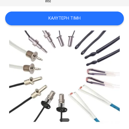
ntc
VR
SHOW
ΚΑΛΎΤΕΡΗ ΤΙΜΉ
SITEMAP
PRIVACY
POLICY