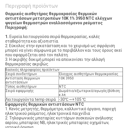
Περιγραφή προϊόντων
Θερμικός αισθητήρας θερμοκρασίας θερμικών
αντιστάσεων μετατροπέων 10K 1% 3950 NTC ελέγχων
ψυγείων θερμαστρών εναλλασσόμενου ρεύματος
Περιγραφή:
1.
Ευρεία λειτουργούσα σειρά θερμοκρασίας, καλές
σταθερότητα και αξιοπιστία.
2. Εύκολος στην εγκατάσταση και το χειρισμό ως σφράγιση
μπορεί να γίνει σύμφωνα με το περιβάλλον και τους όρους εκεί
που εφαρμόζεται από τον πελάτη.
3. Η ακριβής δοκιμή μπορεί να απεικονίσει την αλλαγή
θερμοκρασίας ακριβώς.
Βασικές πληροφορίες προϊόντων
Σειρά συνδετήρων
Έλεγχος αισθητήρων θερμοκρασίας
Αντίσταση θερμικών
10K 3950
αντιστάσεων
Τύπος αισθητήρων
NTC
Σειρά εφαρμογής
Δωμάτιο/εξωτερικό/αγωγός/βύθιση
κ.λπ.
Λειτουργούντα temp σειρά
-30℃ ~+105 ℃
Εφαρμογές θερμικών αντιστάσεων NTC
1.
Κενός μετρητής, θερμόμετρο, καλλυντικό όργανο, παροχή
ηλεκτρικού ρεύματος, ηλεκτρονικά παιχνίδια
2. Τηλεφωνικές μπαταρίες κυττάρων συσκευών ανάλυσης
αερίου, μπαταρίες NB, ηλεκτρικές μπαταρίες οχημάτων,
ιατρικά όργανα