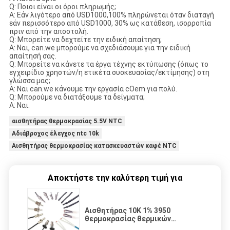
Q: Ποιοι είναι οι όροι πληρωμής;
Α: Εάν λιγότερο από USD1000,100% πληρώνεται όταν διαταγή
εάν περισσότερο από USD1000, 30% ως κατάθεση, ισορροπία
πριν από την αποστολή.
Q: Μπορείτε να δεχτείτε την ειδική απαίτηση;
Α: Ναι, can.we μπορούμε να σχεδιάσουμε για την ειδική
απαίτησή σας.
Q: Μπορείτε να κάνετε τα έργα τέχνης εκτύπωσης (όπως το
εγχειρίδιο χρηστών/η ετικέτα συσκευασίας/εκτίμησης) στη
γλώσσα μας;
Α: Ναι can.we κάνουμε την εργασία cOem για πολύ.
Q: Μπορούμε να διατάξουμε τα δείγματα;
Α: Ναι.
αισθητήρας θερμοκρασίας 5.5V NTC
Αδιάβροχος έλεγχος ntc 10k
Αισθητήρας θερμοκρασίας κατασκευαστών καφέ NTC
Αποκτήστε την καλύτερη τιμή για
Αισθητήρας 10K 1% 3950
θερμοκρασίας θερμικών
αντιστάσεων θερμαστρών NTC