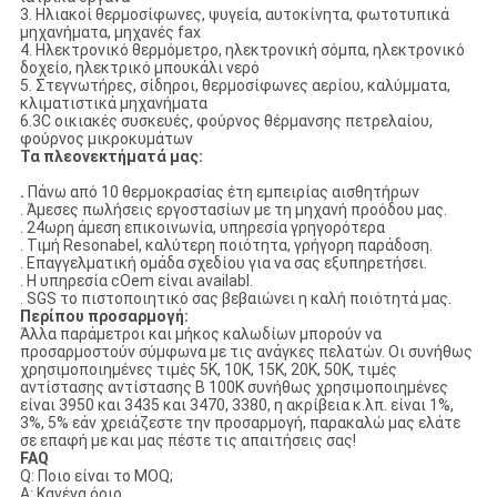
3. Ηλιακοί θερμοσίφωνες, ψυγεία, αυτοκίνητα, φωτοτυπικά
μηχανήματα, μηχανές fax
4. Ηλεκτρονικό θερμόμετρο, ηλεκτρονική σόμπα, ηλεκτρονικό
δοχείο, ηλεκτρικό μπουκάλι νερό
5. Στεγνωτήρες, σίδηροι, θερμοσίφωνες αερίου, καλύμματα,
κλιματιστικά μηχανήματα
6.3C οικιακές συσκευές, φούρνος θέρμανσης πετρελαίου,
φούρνος μικροκυμάτων
Τα πλεονεκτήματά μας:
.
Πάνω από 10 θερμοκρασίας έτη εμπειρίας αισθητήρων
. Άμεσες πωλήσεις εργοστασίων με τη μηχανή προόδου μας.
. 24ωρη άμεση επικοινωνία, υπηρεσία γρηγορότερα
. Τιμή Resonabel, καλύτερη ποιότητα, γρήγορη παράδοση.
. Επαγγελματική ομάδα σχεδίου για να σας εξυπηρετήσει.
. Η υπηρεσία cOem είναι availabl.
. SGS το πιστοποιητικό σας βεβαιώνει η καλή ποιότητά μας.
Περίπου προσαρμογή:
Άλλα παράμετροι και μήκος καλωδίων μπορούν να
προσαρμοστούν σύμφωνα με τις ανάγκες πελατών. Οι συνήθως
χρησιμοποιημένες τιμές 5K, 10K, 15K, 20K, 50K, τιμές
αντίστασης αντίστασης Β 100K συνήθως χρησιμοποιημένες
είναι 3950 και 3435 και 3470, 3380, η ακρίβεια κ.λπ. είναι 1%,
3%, 5% εάν χρειάζεστε την προσαρμογή, παρακαλώ μας ελάτε
σε επαφή με και μας πέστε τις απαιτήσεις σας!
FAQ
Q: Ποιο είναι το MOQ;
Α: Κανένα όριο