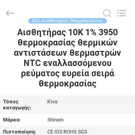
Dongguan
Shinein
Electornics
Technology
Co.,Ltd.
Ntc αισθητήρας θερμοκρασίας
All
Rights
Reserved.
Αισθητήρας 10K 1% 3950
ΣΠΊΤΙ
θερμοκρασίας θερμικών
ΠΡΟΪΌΝΤΑ
αντιστάσεων θερμαστρών
NTC εναλλασσόμενου
ΠΕΡΊΠΟΥ
ρεύματος ευρεία σειρά
ΕΜΕΊΣ
θερμοκρασίας
ΓΎΡΟΣ
Τόπος
Κίνα
καταγωγής:
ΕΡΓΟΣΤΑΣΊΩΝ
Μάρκα:
Shinein
ΠΟΙΟΤΙΚΌΣ
Πιστοποίηση:
CE IOS ROHS SGS