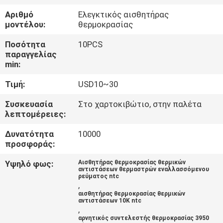
ΈΛΕΓΧΟΣ
Αριθμό
Ελεγκτικός αισθητήρας
μοντέλου:
θερμοκρασίας
ΜΑΣ
Ποσότητα
10PCS
ΕΛΆΤΕ
παραγγελίας
min:
ΣΕ
Τιμή:
USD10~30
ΕΠΑΦΉ
ΜΕ
Συσκευασία
Στο χαρτοκιβώτιο, στην παλέτα
λεπτομέρειες:
Δυνατότητα
10000
ΕΙΔΉΣΕΙΣ
προσφοράς:
Υψηλό φως:
Αισθητήρας θερμοκρασίας θερμικών
ΖΗΤΉΣΤΕ
αντιστάσεων θερμαστρών εναλλασσόμενου
ρεύματος ntc
ΈΝΑ
,
αισθητήρας θερμοκρασίας θερμικών
ΑΠΌΣΠΑΣΜΑ
αντιστάσεων 10K ntc
,
αρνητικός συντελεστής θερμοκρασίας 3950