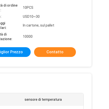
à di ordine
10PCS
:
:
USD10~30
aggi
In cartone, sul pallet
lari:
tà di
10000
tazione:
iglior Prezzo
Contatto
sensore di temperatura