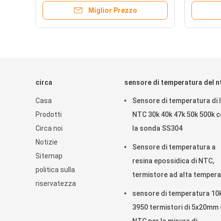
NTC
d'aria
Miglior Prezzo
circa
sensore di temperatura del n
Casa
Sensore di temperatura di 
Prodotti
NTC 30k 40k 47k 50k 500k 
Circa noi
la sonda SS304
Notizie
Sensore di temperatura a
Sitemap
resina epossidica di NTC,
politica sulla
termistore ad alta temper
riservatezza
2% del ntc 3950K
sensore di temperatura 10k
3950 termistori di 5x20mm 