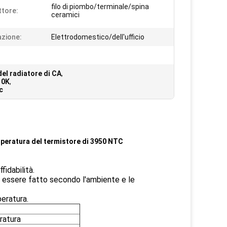
filo di piombo/terminale/spina
tore:
ceramici
azione:
Elettrodomestico/dell'ufficio
el radiatore di CA
,
10K
,
c
peratura del termistore di 3950 NTC
idabilità.
uò essere fatto secondo l'ambiente e le
eratura.
ratura