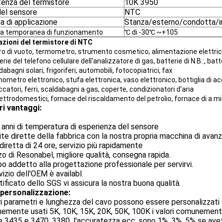
tenza del termistore
10K 3950
del sensore
NTC
 di applicazione
Stanza/esterno/condotta/
 temporanea di funzionamento
℃ di -30℃ ~+105
azioni del termistore di NTC
o di vuoto, termometro, strumento cosmetico, alimentazione elettrica,
erie del telefono cellulare dell'analizzatore di gas, batterie di N.B.:, ba
dabagni solari, frigoriferi, automobili, fotocopiatrici, fax
ometro elettronico, stufa elettronica, vaso elettronico, bottiglia di ac
ccatori, ferri, scaldabagni a gas, coperte, condizionatori d'aria
lettrodomestici, fornace del riscaldamento del petrolio, fornace di a 
ri vantaggi:
 anni di temperatura di esperienza del sensore
ite dirette della fabbrica con la nostra propria macchina di ava
a diretta di 24 ore, servizio più rapidamente
zo di Resonabel, migliore qualità, consegna rapida.
po addetto alla progettazione professionale per servirvi.
rvizio dell'OEM è availabl.
ertificato dello SGS vi assicura la nostra buona qualità.
 personalizzazione:
tri parametri e lunghezza del cavo possono essere personalizzati s
mente usati 5K, 10K, 15K, 20K, 50K, 100K i valori comunemente 
 3435 e 3470, 3380, l'accuratezza ecc. sono 1%, 3%, 5% se avet