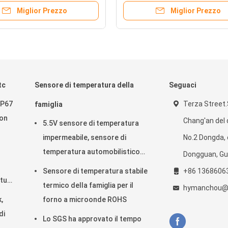
Miglior Prezzo
Miglior Prezzo
tc
Sensore di temperatura della
Seguaci
IP67
Terza Street.
famiglia
con
Chang'an del d
5.5V sensore di temperatura
impermeabile, sensore di
No.2 Dongda, c
temperatura automobilistico
Dongguan, G
del ODM
Sensore di temperatura stabile
+86 1368606
atura
termico della famiglia per il
hymanchou@
,
forno a microonde ROHS
di
Lo SGS ha approvato il tempo