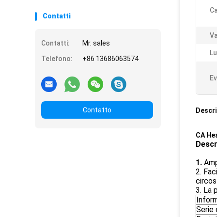
Ca
Contatti
Va
Contatti:
Mr. sales
Lu
Telefono:
+86 13686063574
Ev
Contatto
Descri
CA Hea
Descr
1.
Amp
2. Fac
circos
3. La 
Inform
Serie