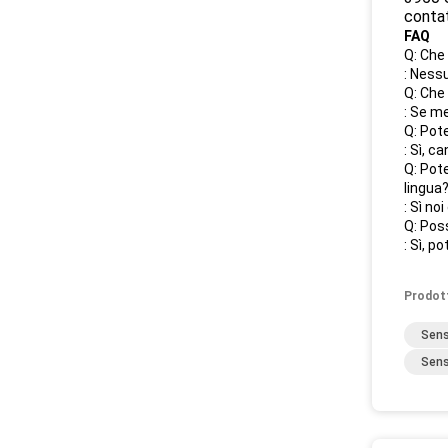
contat
FAQ
Q: Che
: Nessu
Q: Che
: Se m
Q: Pote
: Sì, c
Q: Pote
lingua
: Sì no
Q: Pos
: Sì, po
Prodot
Sens
Sens