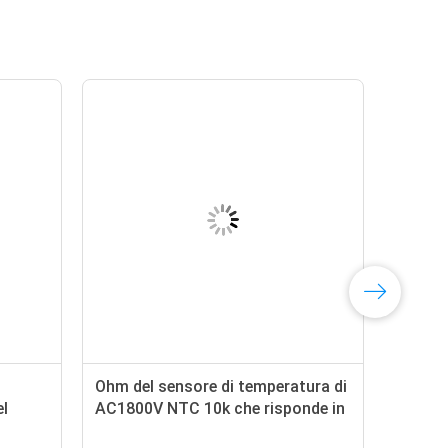
l
Ohm del sensore di temperatura di
el
AC1800V NTC 10k che risponde in
NTC 10k
2 secondi