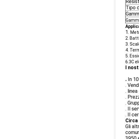
Resis
Tipo 
Gamma
Gamma
Applic
1.
Metr
2. Batt
3. Scal
4. Term
5. Essi
6.3C e
I nost
.
In 10
. Vend
. line
. Prez
. Grup
. Il se
. Il c
Circa
Gli al
comune
3950 e