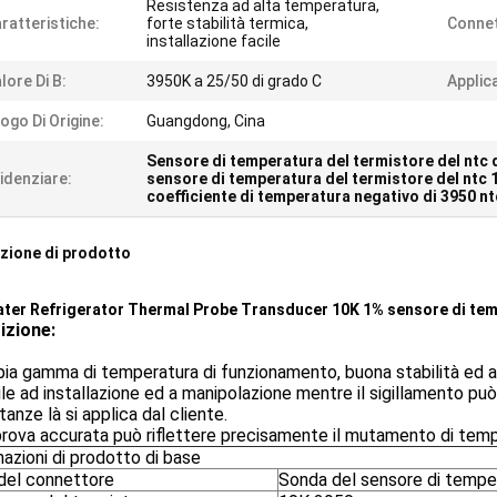
Resistenza ad alta temperatura,
ratteristiche:
forte stabilità termica,
Connet
installazione facile
lore Di B:
3950K a 25/50 di grado C
Applic
ogo Di Origine:
Guangdong, Cina
Sensore di temperatura del termistore del ntc d
idenziare:
sensore di temperatura del termistore del ntc 
coefficiente di temperatura negativo di 3950 nt
zione di prodotto
ter Refrigerator Thermal Probe Transducer 10K 1% sensore di tem
izione:
ia gamma di temperatura di funzionamento, buona stabilità ed aff
ile ad installazione ed a manipolazione mentre il sigillamento p
tanze là si applica dal cliente.
prova accurata può riflettere precisamente il mutamento di temp
azioni di prodotto di base
 del connettore
Sonda del sensore di tempe