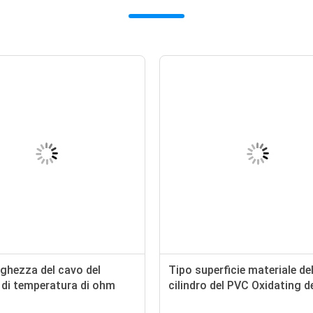
ghezza del cavo del
Tipo superficie materiale de
 di temperatura di ohm
cilindro del PVC Oxidating d
mm per i condizionatori
sensore di temperatura di 