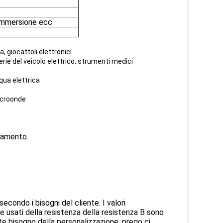
immersione ecc
 giocattoli elettronici
tterie del veicolo elettrico, strumenti medici
qua elettrica
microonde
nzamento.
econdo i bisogni del cliente. I valori
usati della resistenza della resistenza B sono
e bisogno della personalizzazione, prego ci