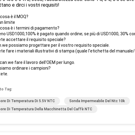
tano e dirci i vostri requisiti!
 cosa è il MOQ?
n limite
 cosa è i termini di pagamento?
eno USD1000,100% è pagato quando ordine; se più di USD1000, 30% come
te accettare il requisito speciale?
an.we possiamo progettare per il vostro requisito speciale.
te fare i materiali illustrativi di stampa (quale l'etichetta del manual
?
i can.we fare il lavoro dell'OEM per lungo.
siamo ordinare i campioni?
tete.
to Tag:
ore Di Temperatura Di 5.5V NTC
Sonda Impermeabile Del Ntc 10k
ore Di Temperatura Della Macchinetta Del Caffè NTC