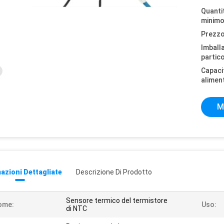
Quantit
minimo
Prezzo
Imball
partico
Capaci
alimen
M
azioni Dettagliate
Descrizione Di Prodotto
Sensore termico del termistore
ome:
Uso:
di NTC