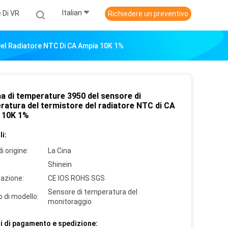
Italian
 Di VR
Richiedere un preventivo
el Radiatore NTC Di CA Ampia 10K 1%
 di temperature 3950 del sensore di
ratura del termistore del radiatore NTC di CA
 10K 1%
i:
i origine:
La Cina
Shinein
cazione:
CE IOS ROHS SGS
Sensore di temperatura del
 di modello:
monitoraggio
i di pagamento e spedizione: