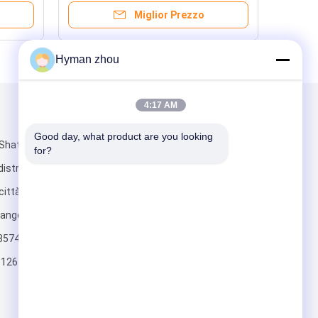
Miglior Prezzo
Hyman zhou
4:17 AM
Scrivici
Good day, what product are you looking 
Shatou città di
for?
istretto di
ittà di
uangdong
3574
Invii
126.com