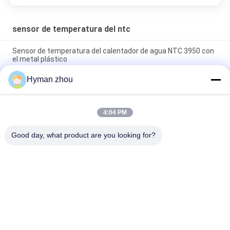
sensor de temperatura del ntc
Sensor de temperatura del calentador de agua NTC 3950 con
el metal plástico
Hyman zhou
Gama de temperaturas ancha 3950 del sensor de
temperatura del termistor del calentador NTC de la CA 10K el
1%
4:04 PM
Sensor de temperatura trifilar de NTC, tornillo de cerámica
10k del terminal NTC 3950 en el pVC
Good day, what product are you looking for?
Categorías Populares
Todos
Sensor De 
3D Impresora 
Temperatura Del Ntc
Temperature Sensor
Sensor De 
Sensor De 
Temperatura Del 
Temperatura De La 