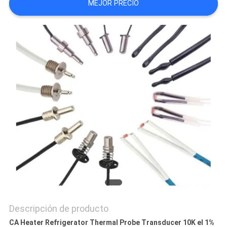
MEJOR PRECIO
CITA
VR
SHOW
MAPA
DEL
SITIO
PRIVACY
POLICY
Descripción de producto
CA Heater Refrigerator Thermal Probe Transducer 10K el 1%