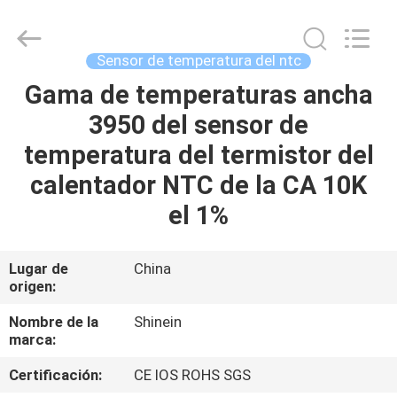
2026
Dongguan
Shinein
Electornics
Technology
Sensor de temperatura del ntc
Co.,Ltd.
All
Rights
Gama de temperaturas ancha
HOGAR
Reserved.
3950 del sensor de
PRODUCTOS
temperatura del termistor del
calentador NTC de la CA 10K
SOBRE
el 1%
NOSOTROS
Lugar de
China
origen:
VIAJE
DE
Nombre de la
Shinein
marca:
LA
Certificación:
CE IOS ROHS SGS
FÁBRICA