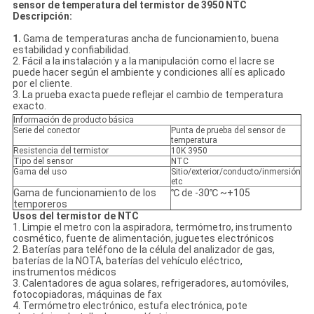
sensor de temperatura del termistor de 3950 NTC
Descripción:
1.
Gama de temperaturas ancha de funcionamiento, buena
estabilidad y confiabilidad.
2. Fácil a la instalación y a la manipulación como el lacre se
puede hacer según el ambiente y condiciones allí es aplicado
por el cliente.
3. La prueba exacta puede reflejar el cambio de temperatura
exacto.
Información de producto básica
Serie del conector
Punta de prueba del sensor de
temperatura
Resistencia del termistor
10K 3950
Tipo del sensor
NTC
Gama del uso
Sitio/exterior/conducto/inmersión
etc
Gama de funcionamiento de los
℃ de -30℃ ~+105
temporeros
Usos del termistor de NTC
1.
Limpie el metro con la aspiradora, termómetro, instrumento
cosmético, fuente de alimentación, juguetes electrónicos
2. Baterías para teléfono de la célula del analizador de gas,
baterías de la NOTA, baterías del vehículo eléctrico,
instrumentos médicos
3. Calentadores de agua solares, refrigeradores, automóviles,
fotocopiadoras, máquinas de fax
4. Termómetro electrónico, estufa electrónica, pote