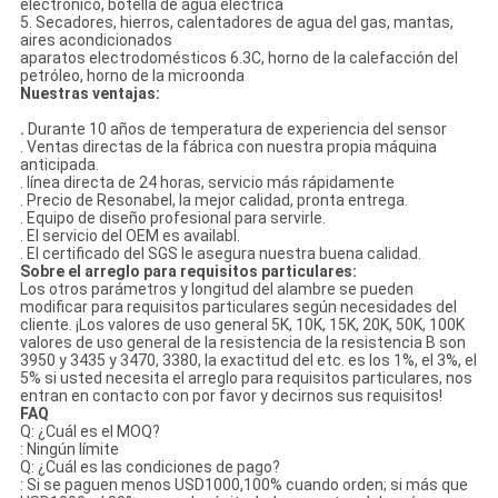
electrónico, botella de agua eléctrica
5. Secadores, hierros, calentadores de agua del gas, mantas,
aires acondicionados
aparatos electrodomésticos 6.3C, horno de la calefacción del
petróleo, horno de la microonda
Nuestras ventajas:
.
Durante 10 años de temperatura de experiencia del sensor
. Ventas directas de la fábrica con nuestra propia máquina
anticipada.
. línea directa de 24 horas, servicio más rápidamente
. Precio de Resonabel, la mejor calidad, pronta entrega.
. Equipo de diseño profesional para servirle.
. El servicio del OEM es availabl.
. El certificado del SGS le asegura nuestra buena calidad.
Sobre el arreglo para requisitos particulares:
Los otros parámetros y longitud del alambre se pueden
modificar para requisitos particulares según necesidades del
cliente. ¡Los valores de uso general 5K, 10K, 15K, 20K, 50K, 100K
valores de uso general de la resistencia de la resistencia B son
3950 y 3435 y 3470, 3380, la exactitud del etc. es los 1%, el 3%, el
5% si usted necesita el arreglo para requisitos particulares, nos
entran en contacto con por favor y decirnos sus requisitos!
FAQ
Q: ¿Cuál es el MOQ?
: Ningún límite
Q: ¿Cuál es las condiciones de pago?
: Si se paguen menos USD1000,100% cuando orden; si más que