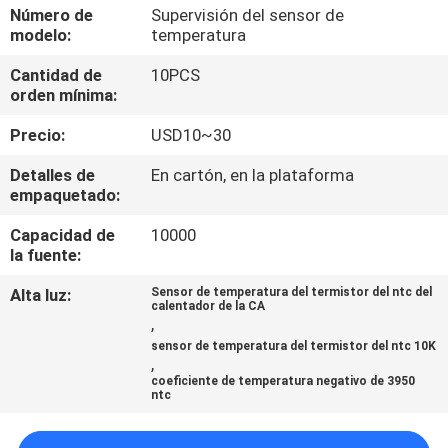
Número de
Supervisión del sensor de
modelo:
temperatura
CONTROL
Cantidad de
10PCS
DE
orden mínima:
CALIDAD
Precio:
USD10~30
ÉNTRENOS
Detalles de
En cartón, en la plataforma
empaquetado:
EN
Capacidad de
10000
CONTACTO
la fuente:
CON
Alta luz:
Sensor de temperatura del termistor del ntc del
calentador de la CA
,
NOTICIAS
sensor de temperatura del termistor del ntc 10K
,
coeficiente de temperatura negativo de 3950
ntc
PIDA
UNA