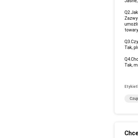
Jasne,
Q2.Jak
Zazwyc
umożli
towary
Q3.Czy
Tak, pl
Q4.Chc
Tak, m
Etykiet
Czuj
Chce