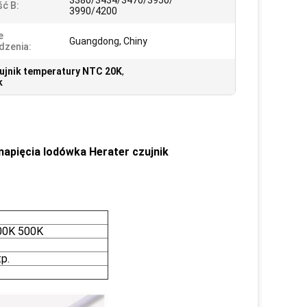
3380/3434/3470/3950/
ć B:
3990/4200
e
Guangdong, Chiny
dzenia:
jnik temperatury NTC 20K
,
k
apięcia lodówka Herater czujnik
00K 500K
p.