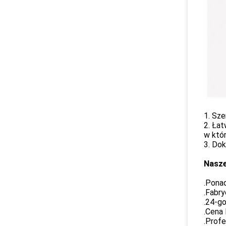
1. Sze
2. Łat
w któr
3. Do
Nasze
.Ponad
.Fabr
.24-go
.Cena 
.Profe