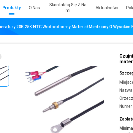
Skontaktuj Się Z Na
Produkty
O Nas
Aktualności
Pok
Mi
peratury 20K 25K NTC Wodoodporny Materiał Miedziany O Wysokim N
Czujn
mater
Szczeg
Miejsc
Nazwa 
Orzecz
Numer 
Zapłat
Minima