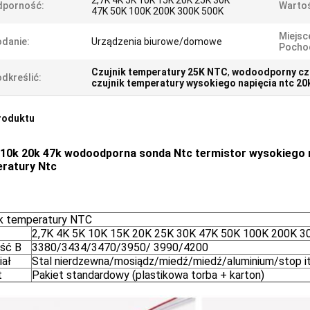
2,7K 4K 5K 10K 15K 20K 25K 30K
dporność:
Wartoś
47K 50K 100K 200K 300K 500K
Miejsc
danie:
Urządzenia biurowe/domowe
Pocho
Czujnik temperatury 25K NTC
,
wodoodporny czu
dkreślić:
czujnik temperatury wysokiego napięcia ntc 20
roduktu
 10k 20k 47k wodoodporna sonda Ntc termistor wysokiego n
ratury Ntc
ik temperatury NTC
2,7K 4K 5K 10K 15K 20K 25K 30K 47K 50K 100K 200K 3
ść B
3380/3434/3470/3950/ 3990/4200
iał
Stal nierdzewna/mosiądz/miedź/miedź/aluminium/stop it
t
Pakiet standardowy (plastikowa torba + karton)