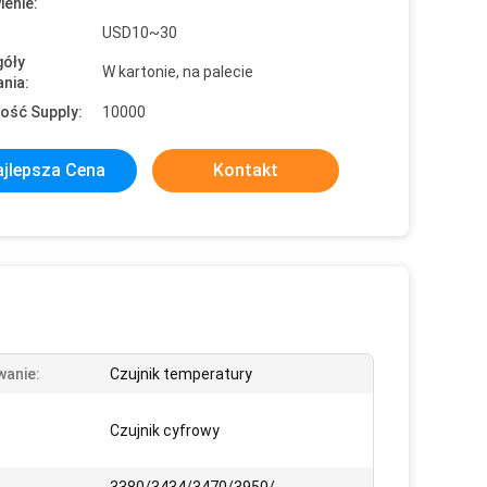
enie:
USD10~30
óły
W kartonie, na palecie
nia:
ość Supply:
10000
jlepsza Cena
Kontakt
anie:
Czujnik temperatury
Czujnik cyfrowy