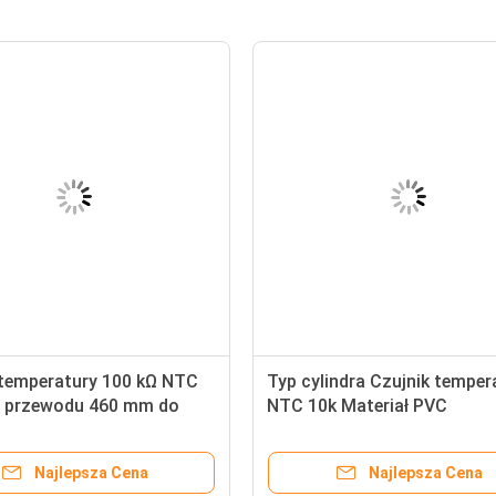
 temperatury 100 kΩ NTC
Typ cylindra Czujnik temper
 przewodu 460 mm do
NTC 10k Materiał PVC
zatorów
Powierzchnia utleniająca
Najlepsza Cena
Najlepsza Cena