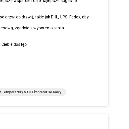
epsze wsparcie i daje najlepsze sugestie.
rzwi do drzwi), takie jak DHL, UPS, Fedex, aby
esową, zgodnie z wyborem klienta.
a Ciebie dostęp.
k Temperatury NTC Ekspresu Do Kawy