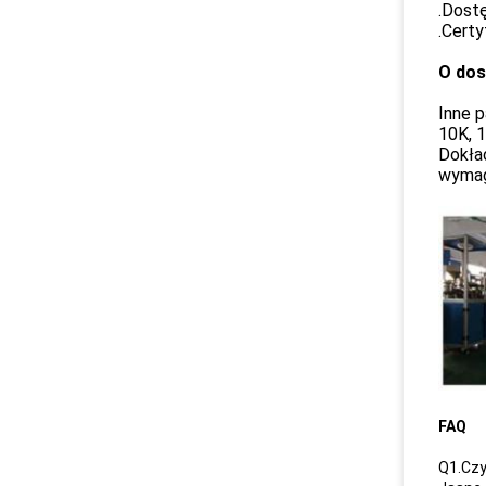
.Dost
.Certy
O dos
Inne 
10K, 1
Dokład
wymag
FAQ
Q1.Czy