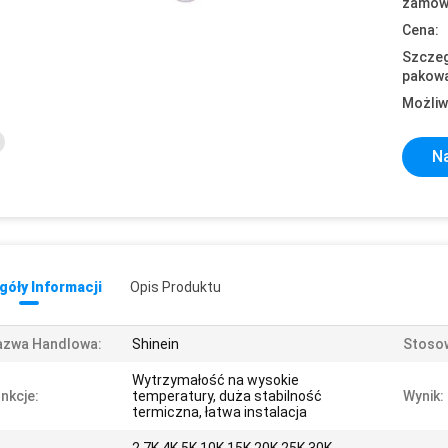
zamówi
Cena:
Szczeg
pakowa
Możliw
Na
óły Informacji
Opis Produktu
azwa Handlowa:
Shinein
Stosow
Wytrzymałość na wysokie
nkcje:
temperatury, duża stabilność
Wynik:
termiczna, łatwa instalacja