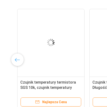
Czujnik temperatury termistora
Czujnik
SGS 10k, czujnik temperatury
Długość
m
sondy 1M NTC
klimaty
Najlepsza Cena