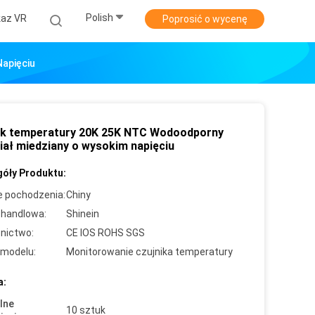
Polish
az VR
Poprosić o wycenę
apięciu
ik temperatury 20K 25K NTC Wodoodporny
iał miedziany o wysokim napięciu
óły Produktu:
e pochodzenia:
Chiny
handlowa:
Shinein
nictwo:
CE IOS ROHS SGS
modelu:
Monitorowanie czujnika temperatury
a:
lne
10 sztuk