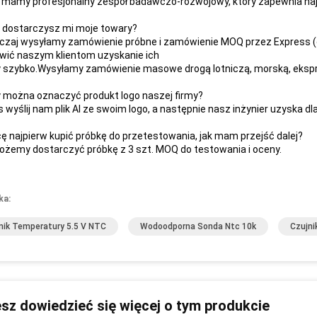
 mamy profesjonalny zespół badawczo-rozwojowy, który zapewnia najl
 dostarczysz mi moje towary?
zaj wysyłamy zamówienie próbne i zamówienie MOQ przez Express (od d
wić naszym klientom uzyskanie ich
 szybko.Wysyłamy zamówienie masowe drogą lotniczą, morską, ekspr
 można oznaczyć produkt logo naszej firmy?
s wyślij nam plik AI ze swoim logo, a następnie nasz inżynier uzyska dl
ę najpierw kupić próbkę do przetestowania, jak mam przejść dalej?
ożemy dostarczyć próbkę z 3 szt. MOQ do testowania i oceny.
ka:
nik Temperatury 5.5 V NTC
Wodoodporna Sonda Ntc 10k
Czujni
sz dowiedzieć się więcej o tym produkcie