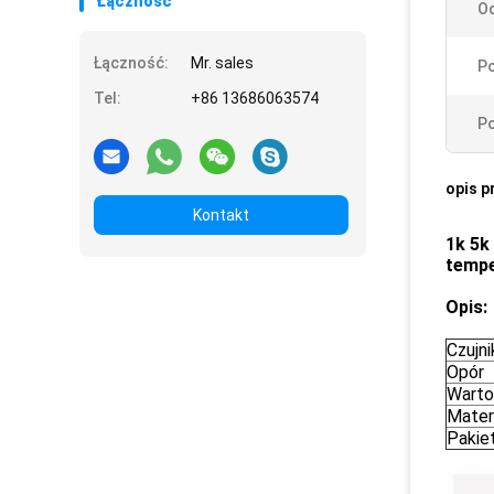
Łączność
O
Łączność:
Mr. sales
Po
Tel:
+86 13686063574
Po
opis p
Kontakt
1k 5k
tempe
Opis:
Czujn
Opór
Warto
Mater
Pakie