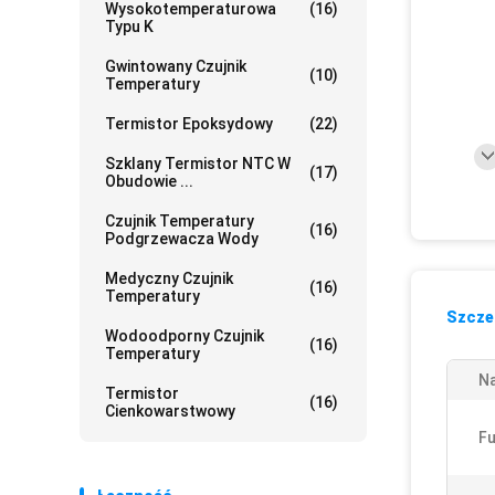
Wysokotemperaturowa
(16)
Typu K
Gwintowany Czujnik
(10)
Temperatury
Termistor Epoksydowy
(22)
Szklany Termistor NTC W
(17)
Obudowie ...
Czujnik Temperatury
(16)
Podgrzewacza Wody
Medyczny Czujnik
(16)
Temperatury
Szczeg
Wodoodporny Czujnik
(16)
Temperatury
N
Termistor
(16)
Cienkowarstwowy
Fu