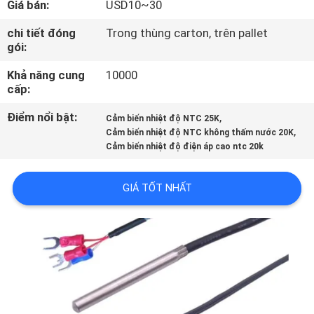
Giá bán:
USD10~30
THAM
QUAN
chi tiết đóng
Trong thùng carton, trên pallet
gói:
NHÀ
Khả năng cung
10000
MÁY
cấp:
Điểm nổi bật:
,
Cảm biến nhiệt độ NTC 25K
KIỂM
,
Cảm biến nhiệt độ NTC không thấm nước 20K
Cảm biến nhiệt độ điện áp cao ntc 20k
SOÁT
CHẤT
GIÁ TỐT NHẤT
LƯỢNG
LIÊN
HỆ
CHÚNG