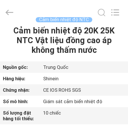
-
2026
Dongguan
Shinein
Electornics
Cảm biến nhiệt độ NTC
Technology
Co.,Ltd.
All
Cảm biến nhiệt độ 20K 25K
TRANG
Rights
Reserved.
NTC Vật liệu đồng cao áp
CHỦ
không thấm nước
CÁC
SẢN
Nguồn gốc:
Trung Quốc
PHẨM
Hàng hiệu:
Shinein
Chứng nhận:
CE IOS ROHS SGS
VỀ
Số mô hình:
Giám sát cảm biến nhiệt độ
CHÚNG
Số lượng đặt
10 chiếc
TÔI
hàng tối thiểu: