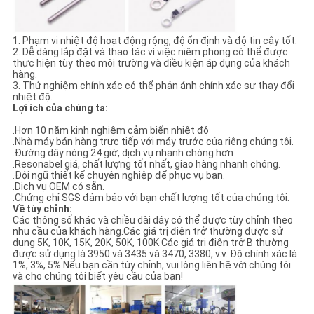
ĐỒ
TRANG
1. Phạm vi nhiệt độ hoạt động rộng, độ ổn định và độ tin cậy tốt.
2. Dễ dàng lắp đặt và thao tác vì việc niêm phong có thể được
WEB
thực hiện tùy theo môi trường và điều kiện áp dụng của khách
hàng.
3. Thử nghiệm chính xác có thể phản ánh chính xác sự thay đổi
nhiệt độ.
PRIVACY
Lợi ích của chúng ta:
POLICY
.Hơn 10 năm kinh nghiệm cảm biến nhiệt độ
.Nhà máy bán hàng trực tiếp với máy trước của riêng chúng tôi.
.Đường dây nóng 24 giờ, dịch vụ nhanh chóng hơn
.Resonabel giá, chất lượng tốt nhất, giao hàng nhanh chóng.
.Đội ngũ thiết kế chuyên nghiệp để phục vụ bạn.
.Dịch vụ OEM có sẵn.
.Chứng chỉ SGS đảm bảo với bạn chất lượng tốt của chúng tôi.
Về tùy chỉnh:
Các thông số khác và chiều dài dây có thể được tùy chỉnh theo
nhu cầu của khách hàng.Các giá trị điện trở thường được sử
dụng 5K, 10K, 15K, 20K, 50K, 100K Các giá trị điện trở B thường
được sử dụng là 3950 và 3435 và 3470, 3380, v.v. Độ chính xác là
1%, 3%, 5% Nếu bạn cần tùy chỉnh, vui lòng liên hệ với chúng tôi
và cho chúng tôi biết yêu cầu của bạn!