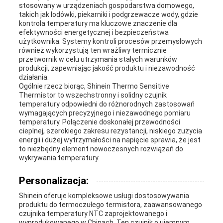
stosowany w urządzeniach gospodarstwa domowego,
takich jak lodówki, piekarniki i podgrzewacze wody, gdzie
kontrola temperatury ma kluczowe znaczenie dla
efektywności energetycznej i bezpieczeństwa
użytkownika. Systemy kontroli procesów przemysłowych
również wykorzystują ten wrażliwy termicznie
przetwornik w celu utrzymania stałych warunków
produkcji, zapewniając jakość produktu i niezawodność
działania.
Ogólnie rzecz biorąc, Shinein Thermo Sensitive
Thermistor to wszechstronny i solidny czujnik
temperatury odpowiedni do różnorodnych zastosowań
wymagających precyzyjnego i niezawodnego pomiaru
temperatury. Połączenie doskonałej przewodności
cieplnej, szerokiego zakresu rezystancji, niskiego zużycia
energii i dużej wytrzymałości na napięcie sprawia, że ​​jest
to niezbędny element nowoczesnych rozwiązań do
wykrywania temperatury.
Personalizacja:
Shinein oferuje kompleksowe usługi dostosowywania
produktu do termoczułego termistora, zaawansowanego
czujnika temperatury NTC zaprojektowanego i
wyprodukowanego w Chinach. Ten czujnik o ujemnym