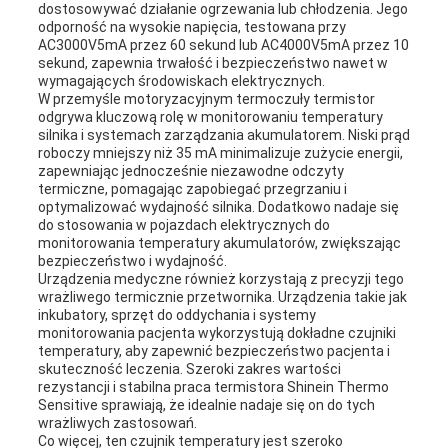
dostosowywać działanie ogrzewania lub chłodzenia. Jego
odporność na wysokie napięcia, testowana przy
AC3000V5mA przez 60 sekund lub AC4000V5mA przez 10
sekund, zapewnia trwałość i bezpieczeństwo nawet w
wymagających środowiskach elektrycznych.
W przemyśle motoryzacyjnym termoczuły termistor
odgrywa kluczową rolę w monitorowaniu temperatury
silnika i systemach zarządzania akumulatorem. Niski prąd
roboczy mniejszy niż 35 mA minimalizuje zużycie energii,
zapewniając jednocześnie niezawodne odczyty
termiczne, pomagając zapobiegać przegrzaniu i
optymalizować wydajność silnika. Dodatkowo nadaje się
do stosowania w pojazdach elektrycznych do
monitorowania temperatury akumulatorów, zwiększając
bezpieczeństwo i wydajność.
Urządzenia medyczne również korzystają z precyzji tego
wrażliwego termicznie przetwornika. Urządzenia takie jak
inkubatory, sprzęt do oddychania i systemy
monitorowania pacjenta wykorzystują dokładne czujniki
temperatury, aby zapewnić bezpieczeństwo pacjenta i
skuteczność leczenia. Szeroki zakres wartości
rezystancji i stabilna praca termistora Shinein Thermo
Sensitive sprawiają, że idealnie nadaje się on do tych
wrażliwych zastosowań.
Co więcej, ten czujnik temperatury jest szeroko