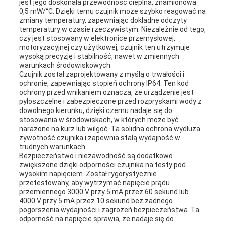
jest jego doskonała przewodność cieplna, znamionowa
0,5 mW/°C. Dzięki temu czujnik może szybko reagować na
zmiany temperatury, zapewniając dokładne odczyty
temperatury w czasie rzeczywistym. Niezależnie od tego,
czy jest stosowany w elektronice przemysłowej,
motoryzacyjnej czy użytkowej, czujnik ten utrzymuje
wysoką precyzję i stabilność, nawet w zmiennych
warunkach środowiskowych.
Czujnik został zaprojektowany z myślą o trwałości i
ochronie, zapewniając stopień ochrony IP64. Ten kod
ochrony przed wnikaniem oznacza, że ​​urządzenie jest
pyłoszczelne i zabezpieczone przed rozpryskami wody z
dowolnego kierunku, dzięki czemu nadaje się do
stosowania w środowiskach, w których może być
narażone na kurz lub wilgoć. Ta solidna ochrona wydłuża
żywotność czujnika i zapewnia stałą wydajność w
trudnych warunkach.
Bezpieczeństwo i niezawodność są dodatkowo
zwiększone dzięki odporności czujnika na testy pod
wysokim napięciem. Został rygorystycznie
przetestowany, aby wytrzymać napięcie prądu
przemiennego 3000 V przy 5 mA przez 60 sekund lub
4000 V przy 5 mA przez 10 sekund bez żadnego
pogorszenia wydajności i zagrożeń bezpieczeństwa. Ta
odporność na napięcie sprawia, że ​​nadaje się do