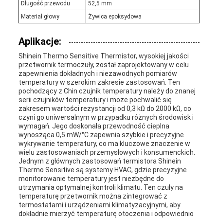
Długość przewodu
52,5 mm
Materiał głowy
Żywica epoksydowa
Aplikacje:
Shinein Thermo Sensitive Thermistor, wysokiej jakości
przetwornik termoczuły, został zaprojektowany w celu
zapewnienia dokładnych i niezawodnych pomiarów
temperatury w szerokim zakresie zastosowań. Ten
pochodzący z Chin czujnik temperatury należy do znanej
serii czujników temperatury i może pochwalić się
zakresem wartości rezystancji od 0,3 kΩ do 2000 kΩ, co
czyni go uniwersalnym w przypadku różnych środowisk i
wymagań. Jego doskonała przewodność cieplna
wynosząca 0,5 mW/°C zapewnia szybkie i precyzyjne
wykrywanie temperatury, co ma kluczowe znaczenie w
wielu zastosowaniach przemysłowych i konsumenckich.
Jednym z głównych zastosowań termistora Shinein
Thermo Sensitive są systemy HVAC, gdzie precyzyjne
monitorowanie temperatury jest niezbędne do
utrzymania optymalnej kontroli klimatu. Ten czuły na
temperaturę przetwornik można zintegrować z
termostatami i urządzeniami klimatyzacyjnymi, aby
dokładnie mierzyć temperaturę otoczenia i odpowiednio