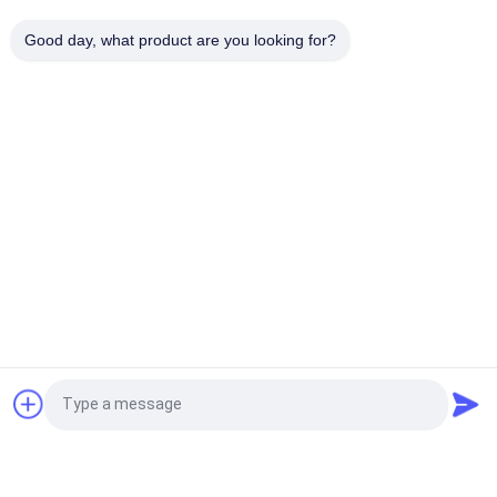
Część termistora czujnika temperatury NTC przeznaczona
Good day, what product are you looking for?
do motocykli
popularne kategorie
Wszystko
Czujnik 
Czujnik 
Temperatury NTC
Temperatury 
Drukarki 3D
Domowy Czujnik 
Czujnik 
Temperatury
Temperatury RTD
Mikro Czujnik 
Gwintowany Czujnik 
Temperatury
Temperatury
Termopara 
Termistor 
Poprosić o wycenę
Wysokotemperaturowa 
Epoksydowy
Typu K