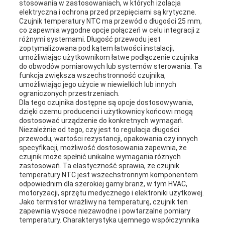
stosowania w zastosowaniach, w których izolacja
elektryczna i ochrona przed przepięciami są krytyczne.
Czujnik temperatury NTC ma przewód o długości 25 mm,
co zapewnia wygodne opcje połączeń w celu integracji z
różnymi systemami. Długość przewodu jest
zoptymalizowana pod kątem łatwości instalacji,
umożliwiając użytkownikom łatwe podłączenie czujnika
do obwodów pomiarowych lub systemów sterowania. Ta
funkcja zwiększa wszechstronność czujnika,
umożliwiając jego użycie w niewielkich lub innych
ograniczonych przestrzeniach.
Dla tego czujnika dostępne są opcje dostosowywania,
dzięki czemu producenci i użytkownicy końcowi mogą
dostosować urządzenie do konkretnych wymagań.
Niezależnie od tego, czy jest to regulacja długości
przewodu, wartości rezystancji, opakowania czy innych
specyfikacji, możliwość dostosowania zapewnia, że ​​
czujnik może spełnić unikalne wymagania różnych
zastosowań. Ta elastyczność sprawia, że ​​czujnik
temperatury NTC jest wszechstronnym komponentem
odpowiednim dla szerokiej gamy branż, w tym HVAC,
motoryzacji, sprzętu medycznego i elektroniki użytkowej.
Jako termistor wrażliwy na temperaturę, czujnik ten
zapewnia wysoce niezawodne i powtarzalne pomiary
temperatury. Charakterystyka ujemnego współczynnika