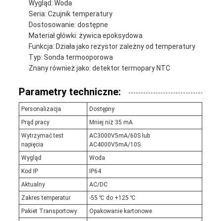
Wygląd: Woda
Seria: Czujnik temperatury
Dostosowanie: dostępne
Materiał główki: żywica epoksydowa
Funkcja: Działa jako rezystor zależny od temperatury
Typ: Sonda termooporowa
Znany również jako: detektor termopary NTC
Parametry techniczne:
Personalizacja
Dostępny
Prąd pracy
Mniej niż 35 mA
Wytrzymać test
AC3000V5mA/60S lub
napięcia
AC4000V5mA/10S
Wygląd
Woda
Kod IP
IP64
Aktualny
AC/DC
Zakres temperatur
-55 ℃ do +125 ℃
Pakiet Transportowy
Opakowanie kartonowe