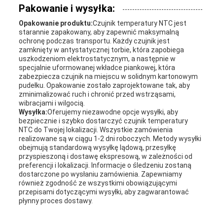
Pakowanie i wysyłka:
Opakowanie produktu:
Czujnik temperatury NTC jest
starannie zapakowany, aby zapewnić maksymalną
ochronę podczas transportu. Każdy czujnik jest
zamknięty w antystatycznej torbie, która zapobiega
uszkodzeniom elektrostatycznym, a następnie w
specjalnie uformowanej wkładce piankowej, która
zabezpiecza czujnik na miejscu w solidnym kartonowym
pudełku. Opakowanie zostało zaprojektowane tak, aby
zminimalizować ruch i chronić przed wstrząsami,
wibracjami i wilgocią.
Wysyłka:
Oferujemy niezawodne opcje wysyłki, aby
bezpiecznie i szybko dostarczyć czujnik temperatury
NTC do Twojej lokalizacji. Wszystkie zamówienia
realizowane są w ciągu 1-2 dni roboczych. Metody wysyłki
obejmują standardową wysyłkę lądową, przesyłkę
przyspieszoną i dostawę ekspresową, w zależności od
preferencji i lokalizacji. Informacje o śledzeniu zostaną
dostarczone po wysłaniu zamówienia. Zapewniamy
również zgodność ze wszystkimi obowiązującymi
przepisami dotyczącymi wysyłki, aby zagwarantować
płynny proces dostawy.