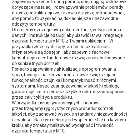
zapewnia wszechstronną pomoc, obejmującą wskazówki
dotyczące instalacji, rozwiązywanie problemów, porady
dotyczące kalibracji i wskazówki dotyczące konserwacji,
aby pomóc Ci uzyskać najdokładniejsze i niezawodne
odczyty temperatury.
Oferujemy szczegółową dokumentację, w tym arkusze
danych i instrukcje obsługi, aby ułatwić łatwą integrację
czujnika temperatury NTC z Twoimi aplikacjami. W
przypadku złożonych zapytań technicznych nasi
inżynierowie są dostępni, aby zapewnić fachowe
konsultacje i niestandardowe rozwiązania dostosowane
do konkretnych potrzeb.
Ponadto zapewniamy aktualizacje oprogramowania
sprzętowego i narzędzia programowe zwiększające
funkcjonalność czujnika i kompatybilność z różnymi
systemami. Nasze zaangażowanie w jakość i obsługę
gwarantuje, że otrzymasz szybkie i skuteczne wsparcie
przez cały cykl życia produktu.
W przypadku usług gwarancyjnych i napraw
przestrzegamy rygorystycznych procedur kontroli
jakości, aby zachować wysokie standardy niezawodności
i trwałości. Naszym celem jest wspieranie Cię na każdym
kroku, aby zmaksymalizować wydajność i trwałość
czujnika temperatury NTC.