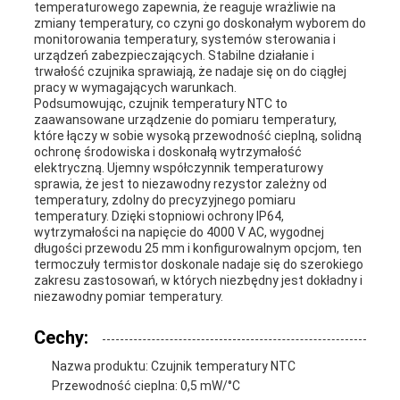
temperaturowego zapewnia, że ​​reaguje wrażliwie na
zmiany temperatury, co czyni go doskonałym wyborem do
monitorowania temperatury, systemów sterowania i
urządzeń zabezpieczających. Stabilne działanie i
trwałość czujnika sprawiają, że nadaje się on do ciągłej
pracy w wymagających warunkach.
Podsumowując, czujnik temperatury NTC to
zaawansowane urządzenie do pomiaru temperatury,
które łączy w sobie wysoką przewodność cieplną, solidną
ochronę środowiska i doskonałą wytrzymałość
elektryczną. Ujemny współczynnik temperaturowy
sprawia, że ​​jest to niezawodny rezystor zależny od
temperatury, zdolny do precyzyjnego pomiaru
temperatury. Dzięki stopniowi ochrony IP64,
wytrzymałości na napięcie do 4000 V AC, wygodnej
długości przewodu 25 mm i konfigurowalnym opcjom, ten
termoczuły termistor doskonale nadaje się do szerokiego
zakresu zastosowań, w których niezbędny jest dokładny i
niezawodny pomiar temperatury.
Cechy:
Nazwa produktu: Czujnik temperatury NTC
Przewodność cieplna: 0,5 mW/°C