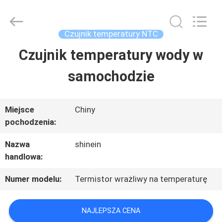
Dongguan
Shinein
Electornics
Technology
Czujnik temperatury NTC
Co.,Ltd.
All
Czujnik temperatury wody w
DOM
Rights
Reserved.
samochodzie
PRODUKTY
Miejsce
Chiny
pochodzenia:
O
Nazwa
shinein
NAS
handlowa:
Numer modelu:
Termistor wrażliwy na temperaturę
WYCIECZKA
PO
NAJLEPSZA CENA