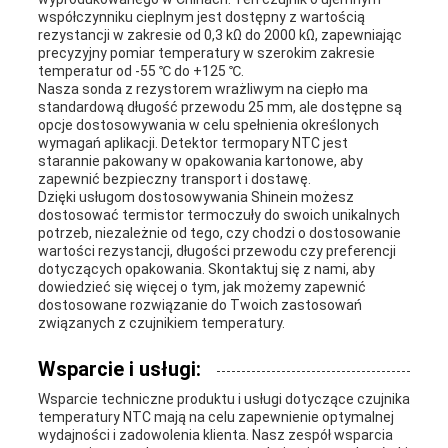
współczynniku cieplnym jest dostępny z wartością
rezystancji w zakresie od 0,3 kΩ do 2000 kΩ, zapewniając
precyzyjny pomiar temperatury w szerokim zakresie
temperatur od -55 ℃ do +125 ℃.
Nasza sonda z rezystorem wrażliwym na ciepło ma
standardową długość przewodu 25 mm, ale dostępne są
opcje dostosowywania w celu spełnienia określonych
wymagań aplikacji. Detektor termopary NTC jest
starannie pakowany w opakowania kartonowe, aby
zapewnić bezpieczny transport i dostawę.
Dzięki usługom dostosowywania Shinein możesz
dostosować termistor termoczuły do ​​swoich unikalnych
potrzeb, niezależnie od tego, czy chodzi o dostosowanie
wartości rezystancji, długości przewodu czy preferencji
dotyczących opakowania. Skontaktuj się z nami, aby
dowiedzieć się więcej o tym, jak możemy zapewnić
dostosowane rozwiązanie do Twoich zastosowań
związanych z czujnikiem temperatury.
Wsparcie i usługi:
Wsparcie techniczne produktu i usługi dotyczące czujnika
temperatury NTC mają na celu zapewnienie optymalnej
wydajności i zadowolenia klienta. Nasz zespół wsparcia