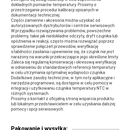
dokładnych pomiarów temperatury. Prosimy o
przestrzeganie procedur kalibracji opisanych w
dokumentacji technicznej.
Części zamienne i akcesoria można uzyskać od
autoryzowanych dystrybutorów i centrów serwisowych.
W przypadku rozwiązywania problemów, powszechne
problemy, takie jak niedokładne odczyty, dryft czujnika lub
opóźnienia w reakcji, często można rozwiązać poprzez
sprawdzenie połączeń przewodów, weryfikację
stabilności zasilania i upewnienie się, że czujnik nie jest
narażony na warunki przekraczające jego określone limity.
Zaleca się regularną konserwację i okresową weryfikację
w odniesieniu do standardowych referencji temperatury
w celu utrzymania optymalnej wydajności czujnika.
Dodatkowe zasoby techniczne, w tym noty aplikacyjne i
narzędzia programowe, są dostępne w celu pomocy w
integracji i użytkowaniu czujnika temperatury NTC w
różnych systemach.
Prosimy o kontakt z oficjalną stroną wsparcia produktu
lub lokalnym przedstawicielem w celu uzyskania dalszej
pomocy i opcji serwisowych.
Pakowanie i wysyłka: