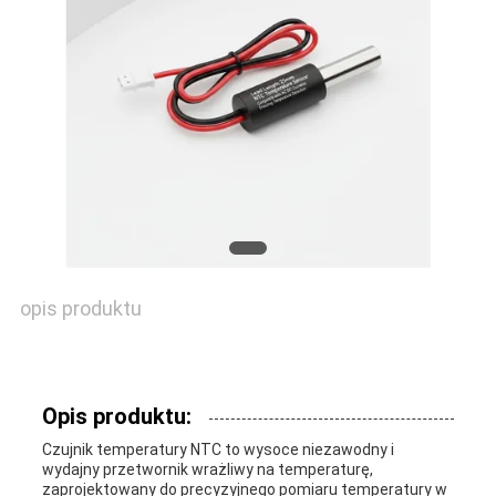
POPROSIĆ
O
WYCENĘ
VR
SHOW
opis produktu
SITEMAP
PRIVACY
Opis produktu:
Czujnik temperatury NTC to wysoce niezawodny i
POLICY
wydajny przetwornik wrażliwy na temperaturę,
zaprojektowany do precyzyjnego pomiaru temperatury w