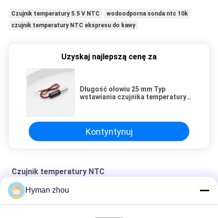
Czujnik temperatury 5.5 V NTC
wodoodporna sonda ntc 10k
czujnik temperatury NTC ekspresu do kawy
Uzyskaj najlepszą cenę za
Długość ołowiu 25 mm Typ
wstawiania czujnika temperatury
NTC Kompatybilny z systemami
prądu prądu prądu prądu prądu
prądu AC zapewniającymi
wykrywanie temperatury
Kontyntynuj
Czujnik temperatury NTC
Hyman zhou
Czujnik temperatury wody w samochodzie
NTC RTD USD IN FOOD THERMOMETER