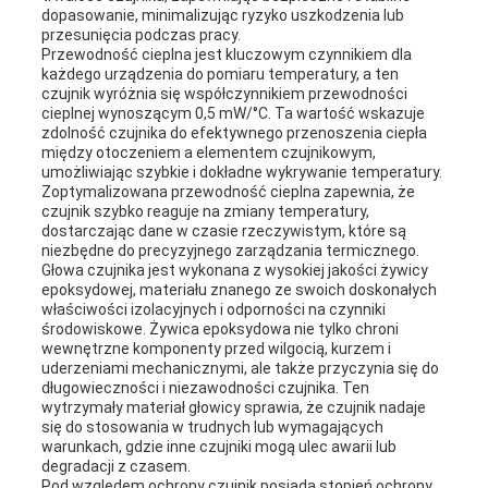
dopasowanie, minimalizując ryzyko uszkodzenia lub
przesunięcia podczas pracy.
Przewodność cieplna jest kluczowym czynnikiem dla
każdego urządzenia do pomiaru temperatury, a ten
czujnik wyróżnia się współczynnikiem przewodności
cieplnej wynoszącym 0,5 mW/°C. Ta wartość wskazuje
zdolność czujnika do efektywnego przenoszenia ciepła
między otoczeniem a elementem czujnikowym,
umożliwiając szybkie i dokładne wykrywanie temperatury.
Zoptymalizowana przewodność cieplna zapewnia, że
czujnik szybko reaguje na zmiany temperatury,
dostarczając dane w czasie rzeczywistym, które są
niezbędne do precyzyjnego zarządzania termicznego.
Głowa czujnika jest wykonana z wysokiej jakości żywicy
epoksydowej, materiału znanego ze swoich doskonałych
właściwości izolacyjnych i odporności na czynniki
środowiskowe. Żywica epoksydowa nie tylko chroni
wewnętrzne komponenty przed wilgocią, kurzem i
uderzeniami mechanicznymi, ale także przyczynia się do
długowieczności i niezawodności czujnika. Ten
wytrzymały materiał głowicy sprawia, że czujnik nadaje
się do stosowania w trudnych lub wymagających
warunkach, gdzie inne czujniki mogą ulec awarii lub
degradacji z czasem.
Pod względem ochrony czujnik posiada stopień ochrony