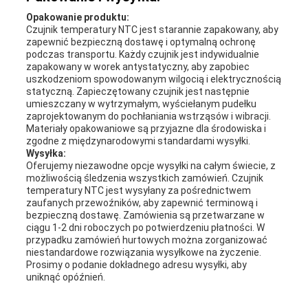
Opakowanie produktu:
Czujnik temperatury NTC jest starannie zapakowany, aby
zapewnić bezpieczną dostawę i optymalną ochronę
podczas transportu. Każdy czujnik jest indywidualnie
zapakowany w worek antystatyczny, aby zapobiec
uszkodzeniom spowodowanym wilgocią i elektrycznością
statyczną. Zapieczętowany czujnik jest następnie
umieszczany w wytrzymałym, wyściełanym pudełku
zaprojektowanym do pochłaniania wstrząsów i wibracji.
Materiały opakowaniowe są przyjazne dla środowiska i
zgodne z międzynarodowymi standardami wysyłki.
Wysyłka:
Oferujemy niezawodne opcje wysyłki na całym świecie, z
możliwością śledzenia wszystkich zamówień. Czujnik
temperatury NTC jest wysyłany za pośrednictwem
zaufanych przewoźników, aby zapewnić terminową i
bezpieczną dostawę. Zamówienia są przetwarzane w
ciągu 1-2 dni roboczych po potwierdzeniu płatności. W
przypadku zamówień hurtowych można zorganizować
niestandardowe rozwiązania wysyłkowe na życzenie.
Prosimy o podanie dokładnego adresu wysyłki, aby
uniknąć opóźnień.