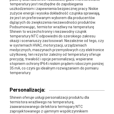
temperatury jest niezbędne do zapobiegania
uszkodzeniom i zapewnienia bezpiecznej pracy. Niskie
zużycie energii i wysoka dokładność czujnika sprawiają,
że jest on preferowanym wyborem dla producentów
dążących do zwiększenia niezawodności produktów.
Podsumowując, termistor wrażliwy na temperaturę
Shinein to wszechstronny i niezawodny czujnik
temperatury NTC odpowiedni do szerokiego zakresu
okazji i scenariuszy zastosowań. Niezależnie od tego, czy
w systemach HVAC, motoryzacji, urządzeniach
medycznych, maszynach przemysłowych czy elektronice
użytkowej, ten rezystor zależny od temperatury oferuje
precyzję, trwałość i opcje personalizacji, wspierane
stopniem ochrony IP64 i niskim prądem roboczym poniżej
35 mA, co czyni go idealnym rozwiązaniem do pomiaru
temperatury.
Personalizacja:
Shinein oferuje usługi personalizacji produktu dla
termistora wrażliwego na temperaturę,
zaawansowanego detektora termopary NTC
zaprojektowanego z ujemnym współczynnikiem