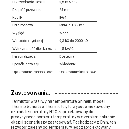
Przewodność cieplna
0,5 mW/°C
Długość przewodu
25 mm
Kod IP
IP64
Prąd roboczy
Mniej niż 35 mA
Wygląd
Woda
Wartość rezystancji
0,3 kΩ do 2000 kΩ
Wytrzymałość dielektryczna
1,5 kVAC
Personalizacja
Dostępna
Sposób instalacji
Wkładanie
Opakowanie transportowe
Opakowanie kartonowe
Zastosowania:
Termistor wrażliwy na temperaturę Shinein, model
Thermo Sensitive Thermistor, to wysoce niezawodny
czujnik temperatury NTC zaprojektowany do
precyzyjnego pomiaru temperatury w szerokim zakresie
okazji i scenariuszy zastosowań. Pochodzący z Chin, ten
rezystor zależny od temperatury jest zaprojektowany