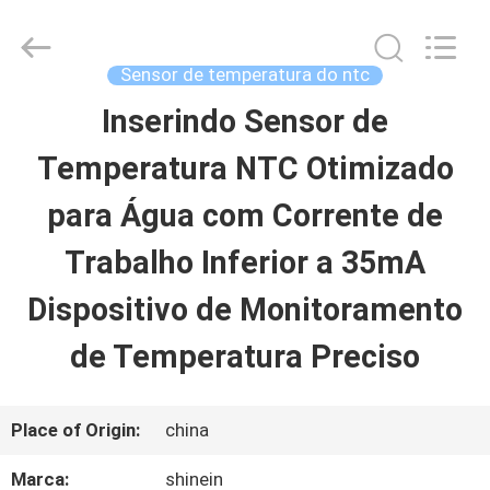
2026
Dongguan
Shinein
Electornics
Sensor de temperatura do ntc
Technology
Co.,Ltd.
Inserindo Sensor de
CASA
All
Rights
Reserved.
Temperatura NTC Otimizado
PRODUTOS
para Água com Corrente de
Trabalho Inferior a 35mA
SOBRE
Dispositivo de Monitoramento
NÓS
de Temperatura Preciso
EXCURSÃO
Place of Origin:
china
DA
Marca:
shinein