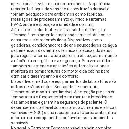
operacional e evitar o superaquecimento. A aparência
resistente à água do sensor e a construção durável o
tornam adequado para ambientes como fábricas,
instalações de processamento químico e sistemas
HVAC, onde a exposição à umidade é comum.
Além do uso industrial, este Transdutor de Resistor
Térmico é amplamente empregado em eletrônicos de
consumo e eletrodomésticos. Dispositivos como
geladeiras, condicionadores de ar e aquecedores de água
se beneficiam das leituras térmicas precisas do sensor
para regular a temperatura de forma eficaz, aumentando
a eficiência energética e a segurança. Sua versatilidade
também se estende a aplicações automotivas, onde
monitora as temperaturas do motor e da cabine para
otimizar o desempenho e o conforto.
Dispositivos médicos e equipamentos de laboratório são
outros cenários onde o Sensor de Temperatura
Termistor se mostra inestimável. A detecção precisa da
temperatura é fundamental para manter a integridade
das amostras e garantir a segurança do paciente. O
desempenho confiável do sensor sob correntes elétricas
variáveis (AC/DC) e sua resistência a fatores ambientais
o tornam um componente confiável nesses ambientes
sensíveis.
No geral, o Termistor Termossensível shinein combina