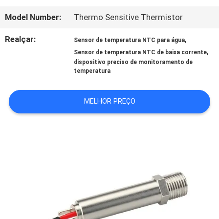
FÁBRICA
Model Number:
Thermo Sensitive Thermistor
CONTROLE
Realçar:
,
Sensor de temperatura NTC para água
,
Sensor de temperatura NTC de baixa corrente
DA
dispositivo preciso de monitoramento de
temperatura
QUALIDADE
MELHOR PREÇO
CONTACTE-
NOS
NOTÍCIA
PEÇA