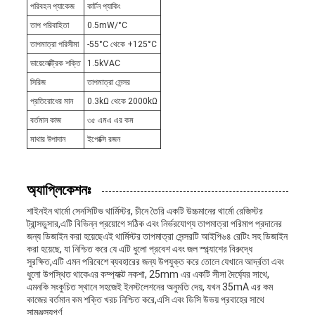
পরিবহন প্যাকেজ
কার্টন প্যাকিং
তাপ পরিবাহিতা
0.5mW/°C
তাপমাত্রা পরিসীমা
-55°C থেকে +125°C
ডায়েলেক্ট্রিক শক্তি
1.5kVAC
সিরিজ
তাপমাত্রা সেন্সর
প্রতিরোধের মান
0.3kΩ থেকে 2000kΩ
বর্তমান কাজ
৩৫ এমএ এর কম
মাথার উপাদান
ইপোক্সি রজন
অ্যাপ্লিকেশনঃ
শাইনইন থার্মো সেনসিটিভ থার্মিস্টর, চীনে তৈরি একটি উচ্চমানের থার্মো রেজিস্টর
ট্রান্সডুসার,এটি বিভিন্ন প্রয়োগে সঠিক এবং নির্ভরযোগ্য তাপমাত্রা পরিমাপ প্রদানের
জন্য ডিজাইন করা হয়েছেএই থার্মিস্টর তাপমাত্রা সেন্সরটি আইপি৬৪ রেটিং সহ ডিজাইন
করা হয়েছে, যা নিশ্চিত করে যে এটি ধুলো প্রবেশ এবং জল স্প্ল্যাশের বিরুদ্ধে
সুরক্ষিত,এটি এমন পরিবেশে ব্যবহারের জন্য উপযুক্ত করে তোলে যেখানে আর্দ্রতা এবং
ধুলো উপস্থিত থাকেএর কম্প্যাক্ট নকশা, 25mm এর একটি সীসা দৈর্ঘ্যের সাথে,
এমনকি সংকুচিত স্থানে সহজেই ইনস্টলেশনের অনুমতি দেয়, যখন 35mA এর কম
কাজের বর্তমান কম শক্তি খরচ নিশ্চিত করে,এসি এবং ডিসি উভয় প্রবাহের সাথে
সামঞ্জস্যপূর্ণ.