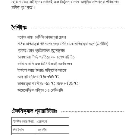
হোক না কেন, এই সেন্সর সহজেই এবং নির্ভুলতার সাথে আধুনিক তাপমাত্রা পরিমাপের
চাহিদা পূরণ করে।
বৈশিষ্ট্যঃ
পণ্যের নামঃ এনটিসি তাপমাত্রা সেন্সর
সঠিক তাপমাত্রা পরিমাপের জন্য নেতিবাচক তাপমাত্রা সহগ (এনটিসি)
প্রকারঃ তাপ প্রতিরোধক ট্রান্সডুসার
তাপমাত্রা নির্ভর প্রতিরোধক নামেও পরিচিত
বর্তমানঃ এসি এবং ডিসি উভয়ই সমর্থন করে
ইনস্টল করার উপায়ঃ সন্নিবেশ করানো
তাপ পরিবাহিতাঃ 0.5mW/°C
তাপমাত্রা পরিসীমাঃ -55°C থেকে +125°C
ডায়েলেক্ট্রিক শক্তিঃ ১.৫ কেভিএসি
টেকনিক্যাল প্যারামিটারঃ
ইনস্টল করার উপায়
ঢোকানো
লিড দৈর্ঘ্য
২৫ মিমি