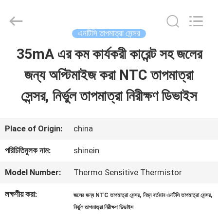
Dongguan
Shinein
Electornics
Technology
এনটিসি তাপমাত্রা সেন্সর
Co.,Ltd.
All
35mA এর কম কার্যকরী কারেন্ট সহ জলের
বাড়ি
Rights
Reserved.
জন্য অপ্টিমাইজ করা NTC তাপমাত্রা
পণ্য
সেন্সর, নির্ভুল তাপমাত্রা নিরীক্ষণ ডিভাইস
আমাদের
Place of Origin:
china
সম্পর্কে
পরিচিতিমুলক নাম:
shinein
Model Number:
Thermo Sensitive Thermistor
কারখানা
লক্ষণীয় করা:
,
,
জলের জন্য NTC তাপমাত্রা সেন্সর
নিম্ন বর্তমান এনটিসি তাপমাত্রা সেন্সর
ভ্রমণ
নির্ভুল তাপমাত্রা নিরীক্ষণ ডিভাইস