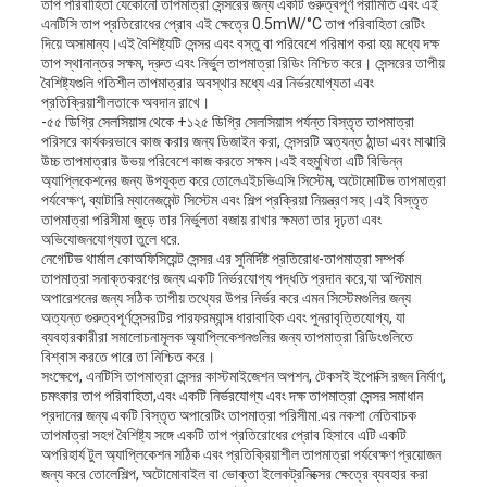
তাপ পরিবাহিতা যেকোনো তাপমাত্রা সেন্সরের জন্য একটি গুরুত্বপূর্ণ পরামিতি এবং এই
এনটিসি তাপ প্রতিরোধের প্রোব এই ক্ষেত্রে 0.5mW/°C তাপ পরিবাহিতা রেটিং
দিয়ে অসামান্য।এই বৈশিষ্ট্যটি সেন্সর এবং বস্তু বা পরিবেশে পরিমাপ করা হয় মধ্যে দক্ষ
তাপ স্থানান্তর সক্ষম, দ্রুত এবং নির্ভুল তাপমাত্রা রিডিং নিশ্চিত করে। সেন্সরের তাপীয়
বৈশিষ্ট্যগুলি গতিশীল তাপমাত্রার অবস্থার মধ্যে এর নির্ভরযোগ্যতা এবং
প্রতিক্রিয়াশীলতাকে অবদান রাখে।
-৫৫ ডিগ্রি সেলসিয়াস থেকে +১২৫ ডিগ্রি সেলসিয়াস পর্যন্ত বিস্তৃত তাপমাত্রা
পরিসরে কার্যকরভাবে কাজ করার জন্য ডিজাইন করা, সেন্সরটি অত্যন্ত ঠান্ডা এবং মাঝারি
উচ্চ তাপমাত্রার উভয় পরিবেশে কাজ করতে সক্ষম।এই বহুমুখিতা এটি বিভিন্ন
অ্যাপ্লিকেশনের জন্য উপযুক্ত করে তোলেএইচভিএসি সিস্টেম, অটোমোটিভ তাপমাত্রা
পর্যবেক্ষণ, ব্যাটারি ম্যানেজমেন্ট সিস্টেম এবং শিল্প প্রক্রিয়া নিয়ন্ত্রণ সহ।এই বিস্তৃত
তাপমাত্রা পরিসীমা জুড়ে তার নির্ভুলতা বজায় রাখার ক্ষমতা তার দৃঢ়তা এবং
অভিযোজনযোগ্যতা তুলে ধরে.
নেগেটিভ থার্মাল কোঅফিসিয়েন্ট সেন্সর এর সুনির্দিষ্ট প্রতিরোধ-তাপমাত্রা সম্পর্ক
তাপমাত্রা সনাক্তকরণের জন্য একটি নির্ভরযোগ্য পদ্ধতি প্রদান করে,যা অপ্টিমাম
অপারেশনের জন্য সঠিক তাপীয় তথ্যের উপর নির্ভর করে এমন সিস্টেমগুলির জন্য
অত্যন্ত গুরুত্বপূর্ণসেন্সরটির পারফরম্যান্স ধারাবাহিক এবং পুনরাবৃত্তিযোগ্য, যা
ব্যবহারকারীরা সমালোচনামূলক অ্যাপ্লিকেশনগুলির জন্য তাপমাত্রা রিডিংগুলিতে
বিশ্বাস করতে পারে তা নিশ্চিত করে।
সংক্ষেপে, এনটিসি তাপমাত্রা সেন্সর কাস্টমাইজেশন অপশন, টেকসই ইপোক্সি রজন নির্মাণ,
চমৎকার তাপ পরিবাহিতা,এবং একটি নির্ভরযোগ্য এবং দক্ষ তাপমাত্রা সেন্সর সমাধান
প্রদানের জন্য একটি বিস্তৃত অপারেটিং তাপমাত্রা পরিসীমা.এর নকশা নেতিবাচক
তাপমাত্রা সহগ বৈশিষ্ট্য সঙ্গে একটি তাপ প্রতিরোধের প্রোব হিসাবে এটি একটি
অপরিহার্য টুল অ্যাপ্লিকেশন সঠিক এবং প্রতিক্রিয়াশীল তাপমাত্রা পর্যবেক্ষণ প্রয়োজন
জন্য করে তোলেশিল্প, অটোমোবাইল বা ভোক্তা ইলেকট্রনিক্সের ক্ষেত্রে ব্যবহার করা