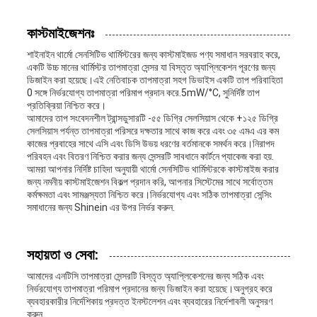
কাস্টমাইজেশনঃ
শাইনাইন থার্মো সেনসিটিভ থার্মিস্টরের জন্য কাস্টমাইজড পণ্য সমাধান সরবরাহ করে,
একটি উচ্চ মানের থার্মিস্টর তাপমাত্রা সেন্সর যা বিস্তৃত অ্যাপ্লিকেশন পূরণের জন্য
ডিজাইন করা হয়েছে।এই নেতিবাচক তাপমাত্রা সহগ ডিভাইস একটি তাপ পরিবাহিতা
0 সঙ্গে নির্ভরযোগ্য তাপমাত্রা পরিমাপ প্রদান করে.5mW/°C, সুনির্দিষ্ট তাপ
প্রতিক্রিয়া নিশ্চিত করে।
আমাদের তাপ সংবেদনশীল ট্রান্সডুসারটি -৫৫ ডিগ্রি সেলসিয়াস থেকে +১২৫ ডিগ্রি
সেলসিয়াস পর্যন্ত তাপমাত্রা পরিসরে দক্ষতার সাথে কাজ করে এবং ৩৫ এমএ এর কম
কাজের প্রবাহের সাথে এসি এবং ডিসি উভয় ধরণের বর্তমানকে সমর্থন করে।নিরাপদ
পরিবহন এবং বিতরণ নিশ্চিত করার জন্য সেন্সরটি সাবধানে কার্টনে প্যাকেজ করা হয়.
আমরা আপনার নির্দিষ্ট চাহিদা অনুযায়ী থার্মো সেনসিটিভ থার্মিস্টরকে কাস্টমাইজ করার
জন্য নমনীয় কাস্টমাইজেশন বিকল্প প্রদান করি, আপনার সিস্টেমের সাথে সর্বোত্তম
কর্মক্ষমতা এবং সামঞ্জস্যতা নিশ্চিত করে।নির্ভরযোগ্য এবং সঠিক তাপমাত্রা সেন্সিং
সমাধানের জন্য Shinein এর উপর নির্ভর করুন.
সহায়তা ও সেবা:
আমাদের এনটিসি তাপমাত্রা সেন্সরটি বিস্তৃত অ্যাপ্লিকেশনের জন্য সঠিক এবং
নির্ভরযোগ্য তাপমাত্রা পরিমাপ প্রদানের জন্য ডিজাইন করা হয়েছে।অনুগ্রহ করে
ব্যবহারকারীর নির্দেশিকায় প্রদত্ত ইনস্টলেশন এবং ব্যবহারের নির্দেশাবলী অনুসরণ
করুন.