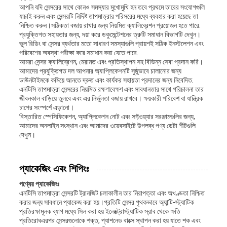
আপনি যদি সেন্সরের সাথে কোনও সমস্যার মুখোমুখি হন তবে প্রথমে তারের সংযোগগুলি
যাচাই করুন এবং সেন্সরটি নির্দিষ্ট তাপমাত্রার পরিসরের মধ্যে ব্যবহার করা হয়েছে তা
নিশ্চিত করুন।সঠিকতা বজায় রাখার জন্য নিয়মিত ক্যালিব্রেশন প্রয়োজন হতে পারে.
প্রযুক্তিগত সহায়তার জন্য, দয়া করে ডকুমেন্টেশনের ত্রুটি সমাধান বিভাগটি দেখুন।
ভুল রিডিং বা সেন্সর ব্যর্থতার মতো সাধারণ সমস্যাগুলি প্রায়শই সঠিক ইনস্টলেশন এবং
পরিবেশের অবস্থা পরীক্ষা করে সমাধান করা যেতে পারে.
আমরা সেন্সর ক্যালিব্রেশন, মেরামত এবং প্রতিস্থাপন সহ বিভিন্ন সেবা প্রদান করি।
আমাদের প্রযুক্তিগত দল আপনার অ্যাপ্লিকেশনটি সুষ্ঠুভাবে চালানোর জন্য
ডাউনটাইমকে কমিয়ে আনতে দ্রুত এবং কার্যকর সহায়তা প্রদানের জন্য নিবেদিত.
এনটিসি তাপমাত্রা সেন্সরের নিয়মিত রক্ষণাবেক্ষণ এবং সাবধানতার সাথে পরিচালনা তার
জীবনকাল বাড়িয়ে তুলবে এবং এর নির্ভুলতা বজায় রাখবে। ক্ষয়কারী পরিবেশ বা যান্ত্রিক
চাপের সংস্পর্শে এড়ানো।
বিস্তারিত স্পেসিফিকেশন, অ্যাপ্লিকেশন নোট এবং সফ্টওয়্যার সরঞ্জামগুলির জন্য,
আমাদের অনলাইন সংস্থান এবং আমাদের ওয়েবসাইটে উপলব্ধ পণ্য ডেটা শীটগুলি
দেখুন।
প্যাকেজিং এবং শিপিংঃ
পণ্যের প্যাকেজিংঃ
এনটিসি তাপমাত্রা সেন্সরটি ট্রানজিট চলাকালীন তার নিরাপত্তা এবং অখণ্ডতা নিশ্চিত
করার জন্য সাবধানে প্যাকেজ করা হয়।প্রতিটি সেন্সর পৃথকভাবে অ্যান্টি-স্ট্যাটিক
প্রতিরক্ষামূলক ব্যাগ মধ্যে সিল করা হয় ইলেক্ট্রোস্ট্যাটিক স্রাব থেকে ক্ষতি
প্রতিরোধএরপর সেন্সরগুলোকে শক্ত, প্যাশনেড বাক্সে স্থাপন করা হয় যাতে শক এবং