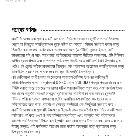
পণ্যের বর্ণনা
VR
SHOW
পণ্যের বর্ণনাঃ
এনটিসি তাপমাত্রা সেন্সর একটি অত্যন্ত নির্ভরযোগ্য এবং বহুমুখী তাপ প্রতিরোধের
প্রোব যা বিস্তৃত অ্যাপ্লিকেশন জুড়ে সঠিক তাপমাত্রা পরিমাপ সরবরাহ করার জন্য
সাইট
ডিজাইন করা হয়েছে।নেতিবাচক তাপমাত্রা সহগ (এনটিসি) সেন্সর হিসাবে, এটি
তাপমাত্রা বৃদ্ধির সাথে সাথে তার প্রতিরোধের হ্রাসের নীতিতে কাজ করে, এটি বিভিন্ন
তাপীয় ব্যবস্থাপনা এবং তাপমাত্রা পর্যবেক্ষণ সিস্টেমের একটি অপরিহার্য উপাদান হয়ে
ম্যাপ
ওঠে।এই সেন্সর সঠিক তাপমাত্রা নিয়ন্ত্রণ এবং পর্যবেক্ষণ প্রয়োজন অ্যাপ্লিকেশন জন্য
আদর্শশিল্প সরঞ্জাম থেকে শুরু করে ভোক্তা ইলেকট্রনিক্স পর্যন্ত।
এই নেতিবাচক তাপীয় সহগ সংবেদকের অন্যতম বৈশিষ্ট্য হ'ল এর ব্যতিক্রমী
কাস্টমাইজেশন ক্ষমতা। গ্রাহকরা 0.3kΩ থেকে 2000kΩ পর্যন্ত প্রতিরোধের মান
PRIVACY
নির্দিষ্ট করতে পারেন,তাদের প্রকল্পের সঠিক প্রয়োজনীয়তা পূরণ করে এমন কাস্টমাইজড
সমাধানের অনুমতি দেয়এই বিস্তৃত প্রতিরোধের পরিসীমা নিশ্চিত করে যে সেন্সরটি
POLICY
বিভিন্ন পরিবেশে এবং তাপমাত্রা সেন্সিং অ্যাপ্লিকেশনগুলিতে ব্যবহারের জন্য
অভিযোজিত হতে পারে, পরিমাপের ক্ষেত্রে নমনীয়তা এবং নির্ভুলতা সরবরাহ করে।
এনটিসি তাপমাত্রা সেন্সরটি উচ্চমানের ইপোক্সি রজন থেকে তৈরি মাথা দিয়ে একটি শক্ত
কাঠামোর গর্ব করে।এই উপকরণ নির্বাচন স্থায়িত্ব এবং আর্দ্রতা মত পরিবেশগত
কারণের প্রতিরোধের নিশ্চিত করেইপোক্সি রজন মাথা সেন্সর উপাদান রক্ষা করে এবং তার
দীর্ঘায়ু উন্নত, এটি কর্মক্ষমতা আপোষ ছাড়া কঠোর অবস্থার মধ্যে ব্যবহারের জন্য
উপযুক্ত করে তোলে।