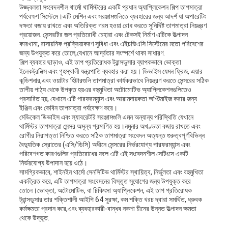
উজ্জ্বলতা সংবেদনশীল থার্মো থার্মিস্টরের একটি প্রধান অ্যাপ্লিকেশন শিল্প তাপমাত্রা
পর্যবেক্ষণ সিস্টেমে।এটি মেশিন এবং সরঞ্জামগুলিতে ব্যবহারের জন্য আদর্শ যা অপারেটিং
দক্ষতা বজায় রাখতে এবং অতিরিক্ত গরম হওয়া রোধ করতে সুনির্দিষ্ট তাপমাত্রা নিয়ন্ত্রণ
প্রয়োজন. সেন্সরটির জল প্রতিরোধী চেহারা এবং টেকসই নির্মাণ এটিকে উত্পাদন
কারখানা, রাসায়নিক প্রক্রিয়াকরণ সুবিধা এবং এইচভিএসি সিস্টেমের মতো পরিবেশের
জন্য উপযুক্ত করে তোলে,যেখানে আর্দ্রতার সংস্পর্শে থাকা সাধারণ.
শিল্প ব্যবহার ছাড়াও, এই তাপ প্রতিরোধক ট্রান্সডুসার ব্যাপকভাবে ভোক্তা
ইলেকট্রনিক্স এবং গৃহস্থালী যন্ত্রপাতি ব্যবহার করা হয়। ডিভাইস যেমন ফ্রিজ, এয়ার
কন্ডিশনার,এবং ওয়াটার হিটারগুলি তাপমাত্রা কার্যকরভাবে নিয়ন্ত্রণ করতে সেন্সরের সঠিক
তাপীয় পাঠ্য থেকে উপকৃত হয়এর বহুমুখিতা অটোমোটিভ অ্যাপ্লিকেশনগুলিতেও
প্রসারিত হয়, যেখানে এটি পারফরম্যান্স এবং আরামদায়কতা অপ্টিমাইজ করার জন্য
ইঞ্জিন এবং কেবিন তাপমাত্রা পর্যবেক্ষণ করে।
মেডিকেল ডিভাইস এবং ল্যাবরেটরি সরঞ্জামগুলি এমন অন্যান্য পরিস্থিতি যেখানে
থার্মিস্টর তাপমাত্রা সেন্সর অমূল্য প্রমাণিত হয়।নমুনার অখণ্ডতা বজায় রাখতে এবং
রোগীর নিরাপত্তা নিশ্চিত করতে সঠিক তাপমাত্রা সংবেদন অত্যন্ত গুরুত্বপূর্ণবিভিন্ন
বৈদ্যুতিক স্রোতের (এসি/ডিসি) অধীনে সেন্সরের নির্ভরযোগ্য পারফরম্যান্স এবং
পরিবেশগত কারণগুলির প্রতিরোধের ফলে এটি এই সংবেদনশীল সেটিংসে একটি
নির্ভরযোগ্য উপাদান হয়ে ওঠে।
সামগ্রিকভাবে, শাইনইন থার্মো সেনসিটিভ থার্মিস্টর স্থায়িত্ব, নির্ভুলতা এবং বহুমুখিতা
একত্রিত করে, এটি তাপমাত্রা সংবেদনের বিস্তৃত সুযোগের জন্য উপযুক্ত করে
তোলে।ভোক্তা, অটোমোটিভ, বা চিকিৎসা অ্যাপ্লিকেশন, এই তাপ প্রতিরোধক
ট্রান্সডুসার তার শক্তিশালী আইপি 64 সুরক্ষা, কম শক্তি খরচ দ্বারা সমর্থিত, ধ্রুবক
কর্মক্ষমতা প্রদান করে,এবং ব্যবহারকারী-বান্ধব নকশা চীনের উন্নত উত্পাদন ক্ষমতা
থেকে উদ্ভূত.