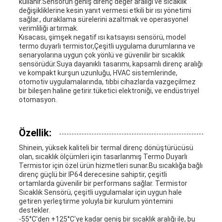
kullanır.Sensörün geniş direnç değer aralığı ve sıcaklık
değişikliklerine kesin yanıt vermesi etkili bir ısı yönetimi
sağlar., duraklama sürelerini azaltmak ve operasyonel
verimliliği artırmak.
Kısacası, şimşek negatif ısı katsayısı sensörü, model
termo duyarlı termistor,Çeşitli uygulama durumlarına ve
senaryolarına uygun çok yönlü ve güvenilir bir sıcaklık
sensörüdür.Suya dayanıklı tasarımı, kapsamlı direnç aralığı
ve kompakt kurşun uzunluğu, HVAC sistemlerinde,
otomotiv uygulamalarında, tıbbi cihazlarda vazgeçilmez
bir bileşen haline getirir.tüketici elektroniği, ve endüstriyel
otomasyon.
Özellik:
Shinein, yüksek kaliteli bir termal direnç dönüştürücüsü
olan, sıcaklık ölçümleri için tasarlanmış Termo Duyarlı
Termistor için özel ürün hizmetleri sunar.Bu sıcaklığa bağlı
direnç güçlü bir IP64 derecesine sahiptir, çeşitli
ortamlarda güvenilir bir performans sağlar. Termistor
Sıcaklık Sensörü, çeşitli uygulamalar için uygun hale
getiren yerleştirme yoluyla bir kurulum yöntemini
destekler.
-55°C'den +125°C'ye kadar geniş bir sıcaklık aralığı ile, bu