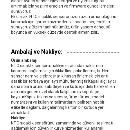
olabilir.Ayrıca sensör işlevselliğini ve uyumluluğunu
artırmak için yazılım araçları ve firmware güncellemeleri
sunuyoruz.
Ek olarak, NTC sıcaklık sensörünüzün uzun ömürlülüğünü
korumak için garanti hizmetleri ve onarım seçenekleri
sunuyoruz.Bizim taahhüdümüz, ürün yaşam döngüsü
boyunca en yüksek düzeyde destek almanızdır..
Ambalaj ve Nakliye:
Ürün ambalajı:
NTC sıcaklık sensörü, nakliye sırasında maksimum
korunma sağlamak için dikkatlice paketlenmiştir. Her
sensör nem ve elektrostatik hasarı önlemek için anti-
statik bir torbaya ayrı ayrı mühürlenmiştir.Kapalı algılayıcı
daha sonra ürünü sabitleyen ve kutu içindeki hareketi en
aza indirgenen özel olarak kalıplanmış köpük içe
koyulurKöpük takımı ve sensör, ürün türünü, model
numarasını ve kullanım talimatlarını belirten net bir
etiketle sağlam, dalgalanmış karton bir kutuda yer
almaktadır.
Nakliye:
NTC sıcaklık sensörünü zamanında ve güvenli teslimatı
sağlamak için güvenilir kurye hizmetleri kullanarak