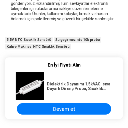
gönderiyoruz.HızlandırılmışTüm sevkiyatlar elektronik
bileşenler için uluslararası nakliye düzenlemelerine
uymaktadır.Ürünler, kullanımı kolaylaştırmak ve hasarı
önlemek için paletlenmiş ve güvenli bir şekilde sarılmıştır..
5.5V NTC Sıcaklık Sensörü
Su geçirmez ntc 10k probu
Kahve Makinesi NTC Sıcaklık Sensörü
En İyi Fiyatı Alın
Dielektrik Dayanımı 1.5kVAC Isıya
Duyarlı Direnç Probu, Sıcaklık
Kontrol Cihazları için Optimize
Edilmiş 0.3kΩ ila 2000kΩ Direnç
Değeri Sağlar
Devam et