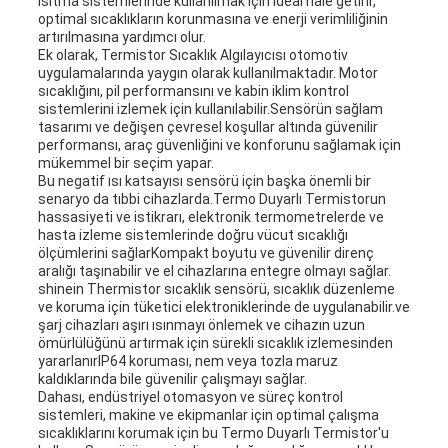
ısıtma sistemlerinde kullanılmak için ideal hale getirir,
optimal sıcaklıkların korunmasına ve enerji verimliliğinin
artırılmasına yardımcı olur.
Ek olarak, Termistor Sıcaklık Algılayıcısı otomotiv
uygulamalarında yaygın olarak kullanılmaktadır. Motor
sıcaklığını, pil performansını ve kabin iklim kontrol
sistemlerini izlemek için kullanılabilir.Sensörün sağlam
tasarımı ve değişen çevresel koşullar altında güvenilir
performansı, araç güvenliğini ve konforunu sağlamak için
mükemmel bir seçim yapar.
Bu negatif ısı katsayısı sensörü için başka önemli bir
senaryo da tıbbi cihazlarda.Termo Duyarlı Termistorun
hassasiyeti ve istikrarı, elektronik termometrelerde ve
hasta izleme sistemlerinde doğru vücut sıcaklığı
ölçümlerini sağlarKompakt boyutu ve güvenilir direnç
aralığı taşınabilir ve el cihazlarına entegre olmayı sağlar.
shinein Thermistor sıcaklık sensörü, sıcaklık düzenleme
ve koruma için tüketici elektroniklerinde de uygulanabilir.ve
şarj cihazları aşırı ısınmayı önlemek ve cihazın uzun
ömürlülüğünü artırmak için sürekli sıcaklık izlemesinden
yararlanırIP64 koruması, nem veya tozla maruz
kaldıklarında bile güvenilir çalışmayı sağlar.
Dahası, endüstriyel otomasyon ve süreç kontrol
sistemleri, makine ve ekipmanlar için optimal çalışma
sıcaklıklarını korumak için bu Termo Duyarlı Termistor'u