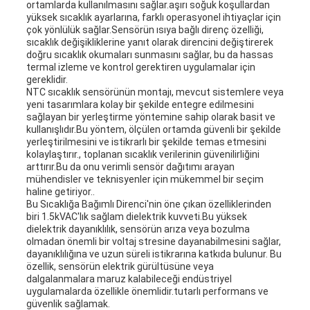
ortamlarda kullanılmasını sağlar.aşırı soğuk koşullardan
yüksek sıcaklık ayarlarına, farklı operasyonel ihtiyaçlar için
çok yönlülük sağlar.Sensörün ısıya bağlı direnç özelliği,
sıcaklık değişikliklerine yanıt olarak direncini değiştirerek
doğru sıcaklık okumaları sunmasını sağlar, bu da hassas
termal izleme ve kontrol gerektiren uygulamalar için
gereklidir.
NTC sıcaklık sensörünün montajı, mevcut sistemlere veya
yeni tasarımlara kolay bir şekilde entegre edilmesini
sağlayan bir yerleştirme yöntemine sahip olarak basit ve
kullanışlıdır.Bu yöntem, ölçülen ortamda güvenli bir şekilde
yerleştirilmesini ve istikrarlı bir şekilde temas etmesini
kolaylaştırır., toplanan sıcaklık verilerinin güvenilirliğini
arttırır.Bu da onu verimli sensör dağıtımı arayan
mühendisler ve teknisyenler için mükemmel bir seçim
haline getiriyor..
Bu Sıcaklığa Bağımlı Direnci'nin öne çıkan özelliklerinden
biri 1.5kVAC'lık sağlam dielektrik kuvveti.Bu yüksek
dielektrik dayanıklılık, sensörün arıza veya bozulma
olmadan önemli bir voltaj stresine dayanabilmesini sağlar,
dayanıklılığına ve uzun süreli istikrarına katkıda bulunur. Bu
özellik, sensörün elektrik gürültüsüne veya
dalgalanmalara maruz kalabileceği endüstriyel
uygulamalarda özellikle önemlidir.tutarlı performans ve
güvenlik sağlamak.