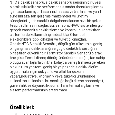
NTC sıcaklık sensörü, sıcaklık sensörü serisinin bir üyesi
olarak, sıkı kalite ve performans standartlarını karşılamak
için tasarlanmıştır.Tasarımı, hassasiyeti artıran ve yanıt
süresini azaltan gelişmiş malzemeler ve üretim
süreçlerini içerir, sıcaklık dalgalanmalarının hızlı bir şekilde
tespit edilmesini sağlar. Bu, sensörü, HVAC sistemleri gibi
gerçek zamanlı sıcaklık izleme ve kontrolünü gerektiren
sistemlerde kullanmak için ideal kılar.Otomobil
elektronikleri, tıbbi cihazlar ve tüketici cihazları.
Özetle,NTC Sıcaklık Sensörü, düşük güç tüketimini geniş
bir çalışma sıcaklık aralığı ve güçlü dielektrik sertliği ile
birleştiren güvenilir bir Termistor Sıcaklık Sensörü olarak
öne çıkarTemel direnç dönüştürücüsünün doğuştan sahip
olduğu avantajlarla birlikte, kolayca yerleştirilmesi gereken
bir kurulum yöntemi.geniş bir yelpazede sıcaklık ölçüm
uygulamaları için çok yönlü ve etkili bir çözüm
yaparEndüstriyel, otomotiv veya tüketici ürünlerinde
kullanılırsa kullanılsın, bu sıcaklığa bağlı direnç hassasiyet,
güvenilirlik ve dayanıklılık sunar.Tam termal algılama ve
sistem performansının arttırılması.
Özellikleri: