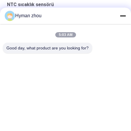
NTC sıcaklık sensörü
Hyman zhou
Araba Su Sıcaklığı Sensörü
NTC RTD USD Gıda termometresinde
5:03 AM
Motosiklet için tasarlanmış NTC sıcaklık algılayıcı termistor
Good day, what product are you looking for?
bileşeni
Popüler Kategoriler
Tüm
NTC Sıcaklık 
3D Yazıcı Sıcaklık 
Sensörü
Sensörü
Ev Sıcaklık Sensörü
RTD Sıcaklık Sensörü
Mikro Sıcaklık 
Dişli Sıcaklık Sensörü