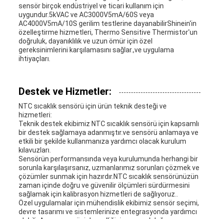
sensör birçok endüstriyel ve ticari kullanım için
uygundur.5kVAC ve AC3000V5mA/60S veya
AC4000V5mA/10S gerilim testlerine dayanabilirShinein'in
özelleştirme hizmetleri, Thermo Sensitive Thermistor'un
doğruluk, dayanıklılık ve uzun ömür için özel
gereksinimlerini karşılamasını sağlar.,ve uygulama
ihtiyaçları.
Destek ve Hizmetler:
NTC sıcaklık sensörü için ürün teknik desteği ve
hizmetleri:
Teknik destek ekibimiz NTC sıcaklık sensörü için kapsamlı
bir destek sağlamaya adanmıştır.ve sensörü anlamaya ve
etkili bir şekilde kullanmanıza yardımcı olacak kurulum
kılavuzları.
Sensörün performansında veya kurulumunda herhangi bir
sorunla karşılaşırsanız, uzmanlarımız sorunları çözmek ve
çözümler sunmak için hazırdır.NTC sıcaklık sensörünüzün
zaman içinde doğru ve güvenilir ölçümleri sürdürmesini
sağlamak için kalibrasyon hizmetleri de sağlıyoruz..
Özel uygulamalar için mühendislik ekibimiz sensör seçimi,
devre tasarımı ve sistemlerinize entegrasyonda yardımcı