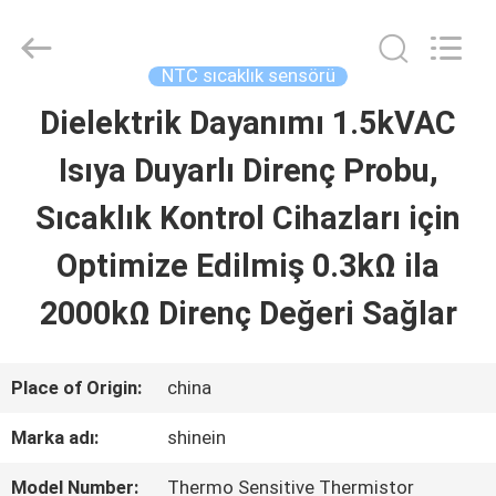
Dongguan
Shinein
Electornics
Technology
NTC sıcaklık sensörü
Co.,Ltd.
All
Dielektrik Dayanımı 1.5kVAC
EV
Rights
Reserved.
Isıya Duyarlı Direnç Probu,
ÜRÜN:%
Sıcaklık Kontrol Cihazları için
S
Optimize Edilmiş 0.3kΩ ila
2000kΩ Direnç Değeri Sağlar
HAKKIMIZDA
Place of Origin:
china
FABRIKA
Marka adı:
shinein
TURU
Model Number:
Thermo Sensitive Thermistor