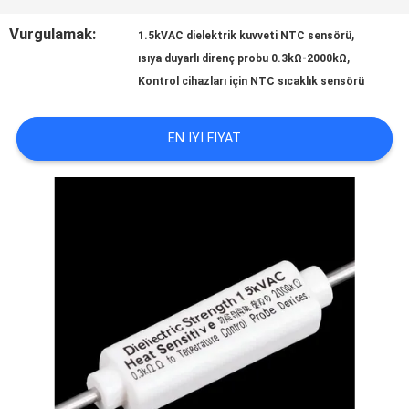
KALITE
Vurgulamak:
,
1.5kVAC dielektrik kuvveti NTC sensörü
,
ısıya duyarlı direnç probu 0.3kΩ-2000kΩ
KONTROL
Kontrol cihazları için NTC sıcaklık sensörü
BIZIMLE
EN IYI FIYAT
ILETIŞIME
GEÇIN
HABERLER
BIR
TEKLIF