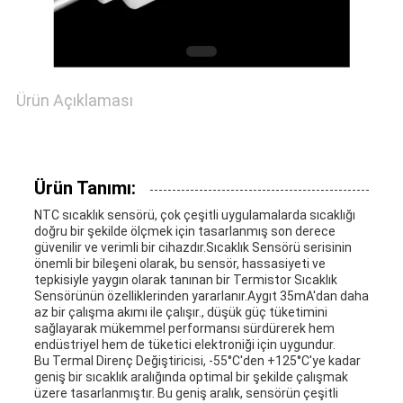
ISTEĞI
VR
Ürün Açıklaması
SHOW
SITE
Ürün Tanımı:
NTC sıcaklık sensörü, çok çeşitli uygulamalarda sıcaklığı
HARITASI
doğru bir şekilde ölçmek için tasarlanmış son derece
güvenilir ve verimli bir cihazdır.Sıcaklık Sensörü serisinin
önemli bir bileşeni olarak, bu sensör, hassasiyeti ve
tepkisiyle yaygın olarak tanınan bir Termistor Sıcaklık
PRIVACY
Sensörünün özelliklerinden yararlanır.Aygıt 35mA'dan daha
az bir çalışma akımı ile çalışır., düşük güç tüketimini
POLICY
sağlayarak mükemmel performansı sürdürerek hem
endüstriyel hem de tüketici elektroniği için uygundur.
Bu Termal Direnç Değiştiricisi, -55°C'den +125°C'ye kadar
geniş bir sıcaklık aralığında optimal bir şekilde çalışmak
üzere tasarlanmıştır. Bu geniş aralık, sensörün çeşitli