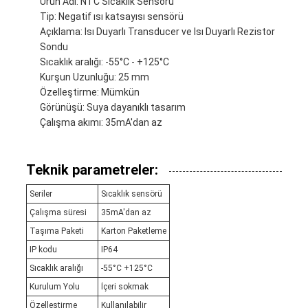
Ürün Adı: NTC Sıcaklık Sensörü
Tip: Negatif ısı katsayısı sensörü
Açıklama: Isı Duyarlı Transducer ve Isı Duyarlı Rezistor
Sondu
Sıcaklık aralığı: -55°C - +125°C
Kurşun Uzunluğu: 25 mm
Özelleştirme: Mümkün
Görünüşü: Suya dayanıklı tasarım
Çalışma akımı: 35mA'dan az
Teknik parametreler:
Seriler
Sıcaklık sensörü
Çalışma süresi
35mA'dan az
Taşıma Paketi
Karton Paketleme
IP kodu
IP64
Sıcaklık aralığı
-55°C +125°C
Kurulum Yolu
İçeri sokmak
Özelleştirme
Kullanılabilir