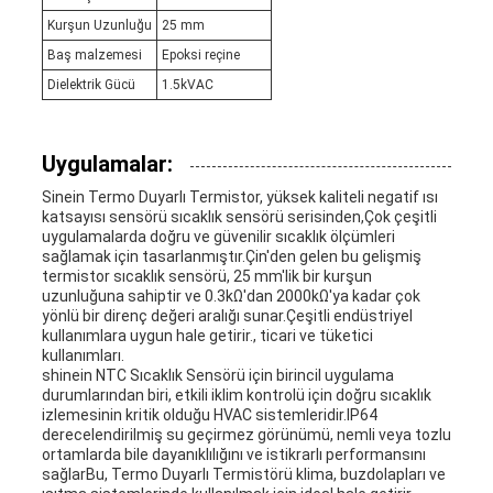
Kurşun Uzunluğu
25 mm
Baş malzemesi
Epoksi reçine
Dielektrik Gücü
1.5kVAC
Uygulamalar:
Sinein Termo Duyarlı Termistor, yüksek kaliteli negatif ısı
katsayısı sensörü sıcaklık sensörü serisinden,Çok çeşitli
uygulamalarda doğru ve güvenilir sıcaklık ölçümleri
sağlamak için tasarlanmıştır.Çin'den gelen bu gelişmiş
termistor sıcaklık sensörü, 25 mm'lik bir kurşun
uzunluğuna sahiptir ve 0.3kΩ'dan 2000kΩ'ya kadar çok
yönlü bir direnç değeri aralığı sunar.Çeşitli endüstriyel
kullanımlara uygun hale getirir., ticari ve tüketici
kullanımları.
shinein NTC Sıcaklık Sensörü için birincil uygulama
durumlarından biri, etkili iklim kontrolü için doğru sıcaklık
izlemesinin kritik olduğu HVAC sistemleridir.IP64
derecelendirilmiş su geçirmez görünümü, nemli veya tozlu
ortamlarda bile dayanıklılığını ve istikrarlı performansını
sağlarBu, Termo Duyarlı Termistörü klima, buzdolapları ve