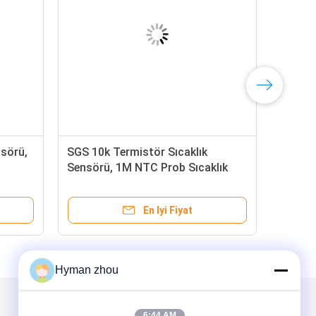
nsörü,
SGS 10k Termistör Sıcaklık
Sensörü, 1M NTC Prob Sıcaklık
Sensörü
En Iyi Fiyat
Hyman zhou
Mail Gönder
6:44 AM