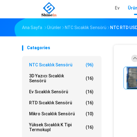
Ev
Ürün
Ana Sayfa
Ürünler
NTC Sıcaklık Sensörü
NTC RTD US
Catagories
NTC Sıcaklık Sensörü
(96)
3D Yazıcı Sıcaklık
(16)
Sensörü
Ev Sıcaklık Sensörü
(16)
RTD Sıcaklık Sensörü
(16)
Mikro Sıcaklık Sensörü
(10)
Yüksek Sıcaklık K Tipi
(16)
Termokupl