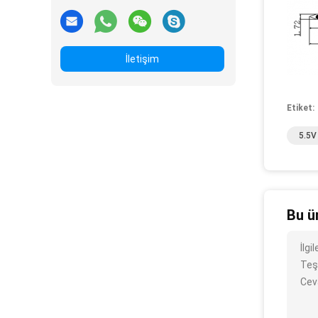
İletişim
Etiket:
5.5V
Bu ü
İlg
Teş
Cev