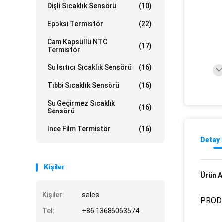
Dişli Sıcaklık Sensörü
(10)
Epoksi Termistör
(22)
Cam Kapsüllü NTC
(17)
Termistör
Su Isıtıcı Sıcaklık Sensörü
(16)
Tıbbi Sıcaklık Sensörü
(16)
Su Geçirmez Sıcaklık
(16)
Sensörü
İnce Film Termistör
(16)
Detay 
Kişiler
Ürün A
Kişiler:
sales
PROD
Tel:
+86 13686063574