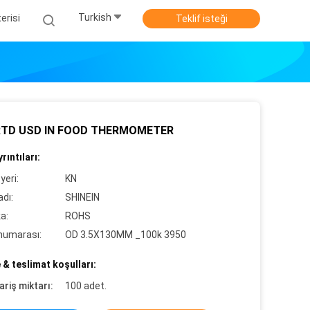
Turkish
erisi
Teklif isteği
RTD USD IN FOOD THERMOMETER
rıntıları:
yeri:
KN
dı:
SHINEIN
ka:
ROHS
numarası:
OD 3.5X130MM _100k 3950
& teslimat koşulları:
ariş miktarı:
100 adet.