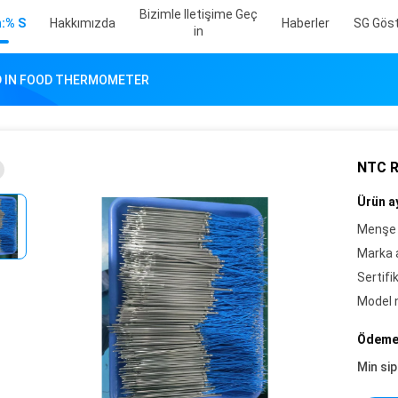
Bizimle Iletişime Geç
:% S
Hakkımızda
Haberler
SG Göst
In
D IN FOOD THERMOMETER
NTC 
Ürün ay
Menşe 
Marka a
Sertifi
Model 
Ödeme 
Min sip