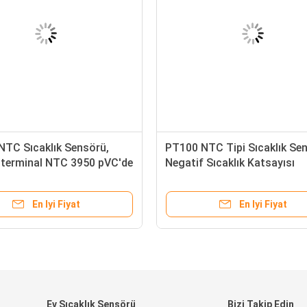
 NTC Sıcaklık Sensörü,
PT100 NTC Tipi Sıcaklık Se
 terminal NTC 3950 pVC'de
Negatif Sıcaklık Katsayısı
Termistör
En Iyi Fiyat
En Iyi Fiyat
Ev Sıcaklık Sensörü
Bizi Takip Edin