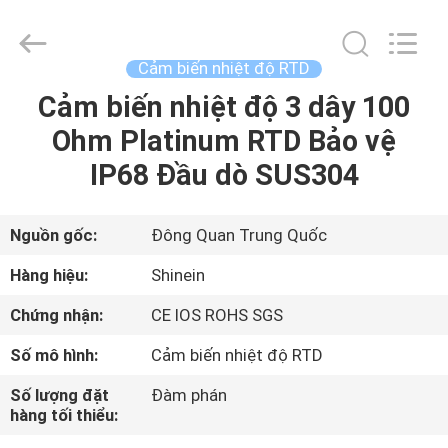
-
2026
Dongguan
Shinein
Electornics
Cảm biến nhiệt độ RTD
Technology
Co.,Ltd.
All
Cảm biến nhiệt độ 3 dây 100
TRANG
Rights
Reserved.
Ohm Platinum RTD Bảo vệ
CHỦ
IP68 Đầu dò SUS304
CÁC
SẢN
Nguồn gốc:
Đông Quan Trung Quốc
PHẨM
Hàng hiệu:
Shinein
Chứng nhận:
CE IOS ROHS SGS
VỀ
Số mô hình:
Cảm biến nhiệt độ RTD
CHÚNG
Số lượng đặt
Đàm phán
TÔI
hàng tối thiểu: