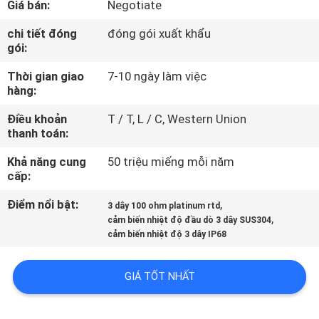
Giá bán:
Negotiate
THAM
QUAN
chi tiết đóng
đóng gói xuất khẩu
gói:
NHÀ
Thời gian giao
7-10 ngày làm việc
MÁY
hàng:
Điều khoản
T / T, L / C, Western Union
KIỂM
thanh toán:
SOÁT
Khả năng cung
50 triệu miếng mỗi năm
CHẤT
cấp:
LƯỢNG
Điểm nổi bật:
,
3 dây 100 ohm platinum rtd
,
cảm biến nhiệt độ đầu dò 3 dây SUS304
cảm biến nhiệt độ 3 dây IP68
LIÊN
HỆ
GIÁ TỐT NHẤT
CHÚNG