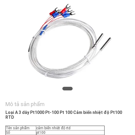
TÔI
TIN
TỨC
YÊU
CẦU
BÁO
GIÁ
VR
Mô tả sản phẩm
SHOW
Loại A 3 dây Pt1000 Pt-100 Pt 100 Cảm biến nhiệt độ Pt100
RTD
SƠ
Tên sản phẩm
cảm biến nhiệt độ rtd
Số
pt100