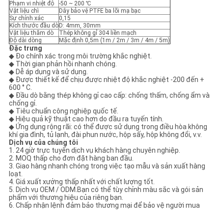
ĐỒ
Phạm vi nhiệt độ
-50 ~ 200 ℃
Vật liệu chì
Dây bảo vệ PTFE ba lõi mạ bạc
Sự chính xác
0,15
TRANG
Kích thước đầu dò
D: 4mm, 30mm
Vật liệu thăm dò
Thép không gỉ 304 liền mạch
WEB
Độ dài dòng
Mặc định 0,5m (1m / 2m / 3m / 4m / 5m)
Đặc trưng
◆ Đo chính xác trong môi trường khắc nghiệt.
◆ Thời gian phản hồi nhanh chóng.
PRIVACY
◆ Dễ áp dụng và sử dụng.
◆ Được thiết kế để chịu được nhiệt độ khắc nghiệt -200 đến +
POLICY
600 ° C.
◆ Đầu dò bằng thép không gỉ cao cấp: chống thấm, chống ẩm và
chống gỉ.
◆ Tiêu chuẩn công nghiệp quốc tế.
◆ Hiệu quả kỹ thuật cao hơn do đầu ra tuyến tính.
◆ Ứng dụng rộng rãi: có thể được sử dụng trong điều hòa không
khí gia đình, tủ lạnh, đài phun nước, hộp sấy, hộp không đổi, v.v.
Dịch vụ của chúng tôi
1. 24 giờ trực tuyến dịch vụ khách hàng chuyên nghiệp.
2. MOQ thấp cho đơn đặt hàng ban đầu.
3. Giao hàng nhanh chóng trong việc tạo mẫu và sản xuất hàng
loạt.
4. Giá xuất xưởng thấp nhất với chất lượng tốt.
5. Dịch vụ OEM / ODM.Bạn có thể tùy chỉnh màu sắc và gói sản
phẩm với thương hiệu của riêng bạn.
6. Chấp nhận lệnh đảm bảo thương mại để bảo vệ người mua