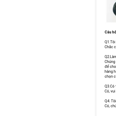
Câu hỏ
Q1.Tôi
Chắc c
Q2.Làm
Chúng 
để cho
hàng h
chọn c
Q3.Có 
Có, vu
Q4. Tô
Có, ch