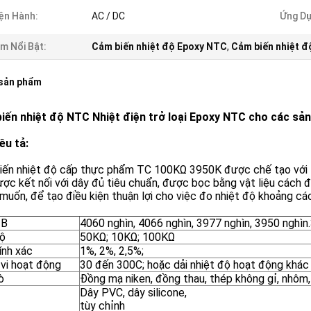
ện Hành:
AC / DC
Ứng Dụ
m Nổi Bật:
Cảm biến nhiệt độ Epoxy NTC
,
Cảm biến nhiệt 
 sản phẩm
iến nhiệt độ NTC Nhiệt điện trở loại Epoxy NTC cho các sả
êu tả:
iến nhiệt độ cấp thực phẩm TC 100KΩ 3950K được chế tạo với Nh
ợc kết nối với dây đủ tiêu chuẩn, được bọc bằng vật liệu cách đ
uốn, để tạo điều kiện thuận lợi cho việc đo nhiệt độ khoảng cách
 B
4060 nghìn, 4066 nghìn, 3977 nghìn, 3950 nghìn
ộ
50KΩ; 10KΩ; 100KΩ
ính xác
1%, 2%, 2,5%;
vi hoạt động
30 đến 300C; hoặc dải nhiệt độ hoạt động khác
ò
Đồng mạ niken, đồng thau, thép không gỉ, nhôm,
Dây PVC, dây silicone,
tùy chỉnh