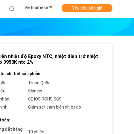
Vietnamese
Yêu cầu báo giá
ến nhiệt độ Epoxy NTC, nhiệt điện trở nhiệt
o 3950K ntc 2%
tin chi tiết sản phẩm:
gốc:
Trung Quốc
iệu:
Shinein
nhận:
CE IOS ROHS SGS
hình:
Giám sát cảm biến nhiệt độ
toán:
ng đặt hàng
10 chiếc