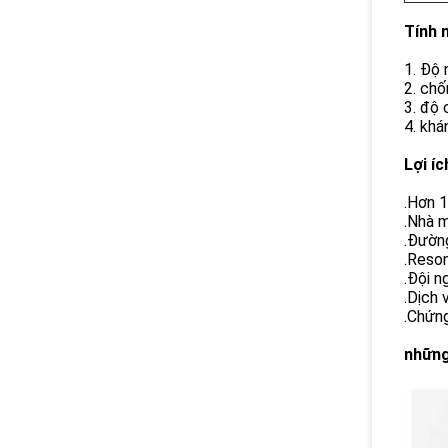
Tính 
1. Độ 
2. chố
3. độ 
4. khá
Lợi íc
.Hơn 1
.Nhà m
.Đường
.Reson
.Đội n
.Dịch 
.Chứng
những