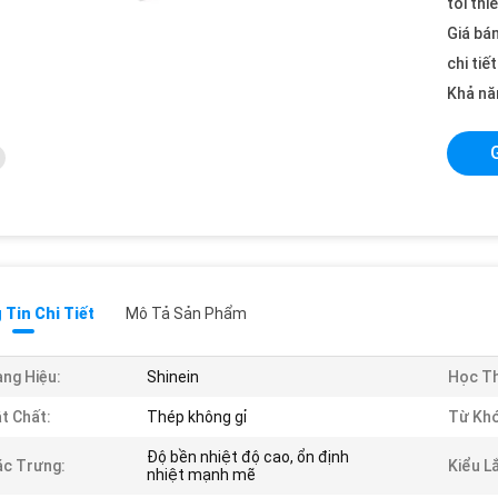
tối thi
Giá bán
chi tiế
Khả nă
Tin Chi Tiết
Mô Tả Sản Phẩm
ng Hiệu:
Shinein
Học Th
t Chất:
Thép không gỉ
Từ Khó
Độ bền nhiệt độ cao, ổn định
c Trưng:
Kiểu L
nhiệt mạnh mẽ