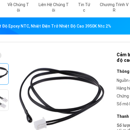
Về Chúng T
Liên Hệ Chúng T
Tin Tứ
Chương Trình V
Ôi
Ôi
C
R
t Độ Epoxy NTC, Nhiệt Điện Trở Nhiệt Độ Cao 3950K Ntc 2%
Cảm bi
độ ca
Thông 
Nguồn 
Hàng h
Chứng 
Số mô 
Thanh 
Số lượ