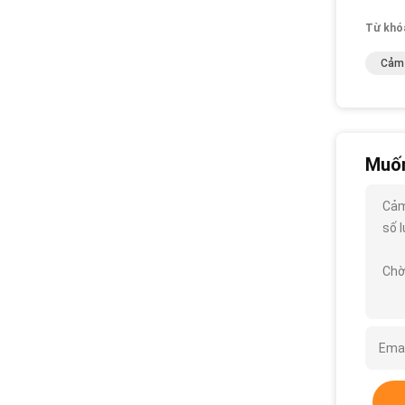
Từ khó
Cảm 
Muốn
Cảm
số l
Chờ