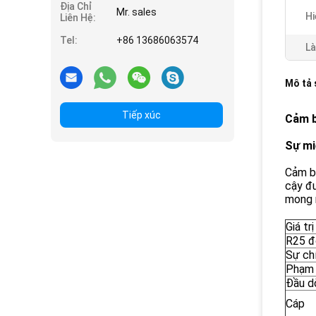
Địa Chỉ
Mr. sales
Hi
Liên Hệ:
Tel:
+86 13686063574
Là
Mô tả
Tiếp xúc
Cảm b
Sự mi
Cảm b
cậy đư
mong m
Giá trị
R25 đ
Sự ch
Phạm 
Đầu d
Cáp