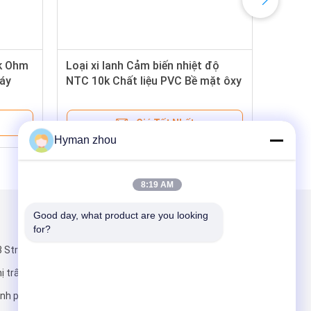
k Ohm
Loại xi lanh Cảm biến nhiệt độ
áy
NTC 10k Chất liệu PVC Bề mặt ôxy
hóa
Giá Tốt Nhất
Hyman zhou
8:19 AM
Good day, what product are you looking 
Gửi thư cho chúng tôi
for?
 Street,
ị trấn
ành phố Đông