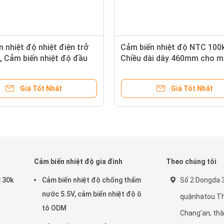
 nhiệt độ nhiệt điện trở
Cảm biến nhiệt độ NTC 100
, Cảm biến nhiệt độ đầu
Chiều dài dây 460mm cho m
NTC
điều hòa không khí
Giá Tốt Nhất
Giá Tốt Nhất
Cảm biến nhiệt độ gia đình
Theo chúng tôi
 30k
Cảm biến nhiệt độ chống thấm
Số 2 Dongda 3
ò
nước 5.5V, cảm biến nhiệt độ ô
quậnhatou Th
tô ODM
Chang’an, th