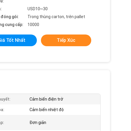
ểu:
:
USD10~30
t đóng gói:
Trong thùng carton, trên pallet
ng cung cấp:
10000
Giá Tốt Nhất
Tiếp Xúc
uyết:
Cảm biến điện trở
a:
Cảm biến nhiệt độ
ắp:
Đơn giản